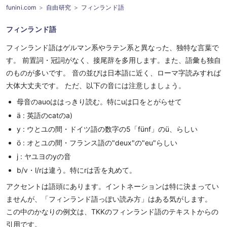
funini.com
自由研究
フィンランド語
フィンランド語
フィンランド語はゲルマン系やラテン系と異なった、独特な言葉で
す。 前置詞・冠詞がなく、接尾辞を多用します。また、語彙も独自
のものが多いです。 音の並びは日本語に近く、ローマ字読みすれば
大体大丈夫です。 ただ、以下の音には注意しましょう。
母音のauoははっきり読む。特にuは口をとがらせて
ä : 英語のcatのa)
y : ウとユの間・ドイツ語の数字の5「fünf」のü、らしい
ö : オとユの間・フランス語の"deux"の"eu"らしい
j : ヤユヨのyの音
b/v・l/rは違う。特にrは舌を丸めて。
アクセントは語頭にあります。イントネーションは特に決まってい
ませんが、「フィンランド語っぽい読み方」はある気がします。
この中のかなりの例文は、TKKのフィンランド語のテキストからの
引用です。