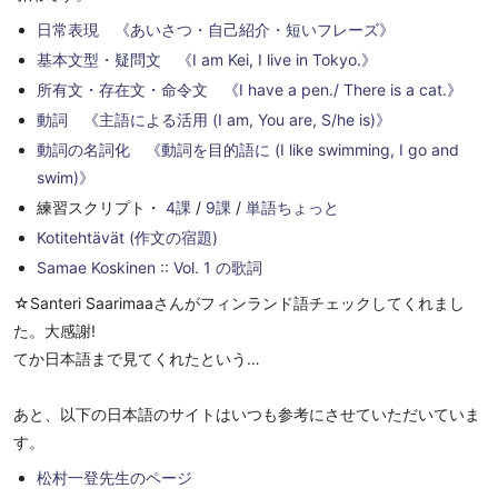
日常表現 《あいさつ・自己紹介・短いフレーズ》
基本文型・疑問文 《I am Kei, I live in Tokyo.》
所有文・存在文・命令文 《I have a pen./ There is a cat.》
動詞 《主語による活用 (I am, You are, S/he is)》
動詞の名詞化 《動詞を目的語に (I like swimming, I go and
swim)》
練習スクリプト・
4課
/
9課
/
単語ちょっと
Kotitehtävät (作文の宿題)
Samae Koskinen :: Vol. 1 の歌詞
☆Santeri Saarimaaさんがフィンランド語チェックしてくれまし
た。大感謝!
てか日本語まで見てくれたという…
あと、以下の日本語のサイトはいつも参考にさせていただいていま
す。
松村一登先生のページ