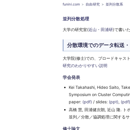
funini.com
自由研究
並列分散系
並列分散処理
大学の研究室(
近山・田浦研
)で書い
分散環境でのデータ転送・ブ
大学院(修士)での、ブロードキャス
研究のわかりやすい説明
学会発表
Kei Takahashi, Hideo Saito, Take
Symposium on Cluster Computing
paper:
(pdf)
/ slides:
(ppt)
,
(pdf
高橋 慧, 田浦健次朗, 近山 隆
並列／分散／協調処理に関するサマー
修士論文