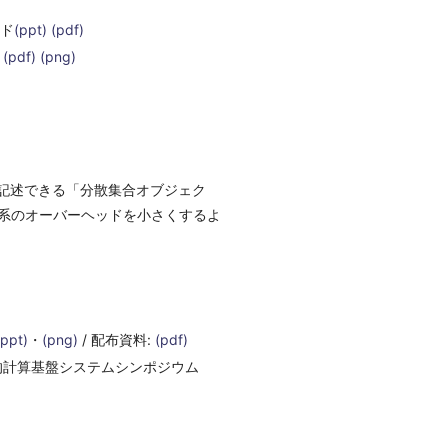
イド
(ppt)
(pdf)
(pdf)
(png)
記述できる「分散集合オブジェク
理系のオーバーヘッドを小さくするよ
(ppt)
・
(png)
/ 配布資料:
(pdf)
先進的計算基盤システムシンポジウム