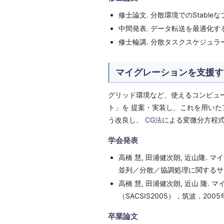
修士論文. 分散環境でのStable
中間発表. データ転送を最適化する
修士輪講. 分散タスクスケジュラーの
マイグレーションを支援す
グリッド環境など、使えるコンピュ
ト」を 提案・実装し、これを用いた
う改良し、
CG法
による変微分方程
学会発表
高橋 慧, 田浦健次朗, 近山隆.
並列／分散／協調処理に関するサマーワー
高橋 慧, 田浦健次朗, 近山 
（SACSIS2005），筑波．200
卒業論文