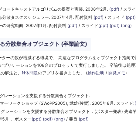
なブロードキャストアルゴリズムの提案と実装. 2008年2月.
(pdf)
/ スラ
分散タスクスケジュラー. 2007年4月. 配付資料
(pdf)
/ スライド
(ppt)
研究動向. 2007年1月. 配付資料
(pdf)
/ スライド
(ppt)
(pdf)
(png)
る分散集合オブジェクト (卒業論文)
ーターの数が増減する環境で、 高速なプログラムをオブジェクト指向で
アプリケーションを108台のプロセッサで実行しました。 卒論後は処
式の解法と、
N体問題
のアプリを書きました。 (
動作証明
/
開発メモ
)
 マイグレーションを支援する分散集合オブジェクト.
クショップ (SWoPP2005), 武雄(佐賀), 2005年8月. スライド:
隆. マイグレーションを支援する分散集合オブジェクト．(ポスター発表) 
5年5月． ポスター
(ppt)
(pdf)
(png)
/ 要旨
(pdf)