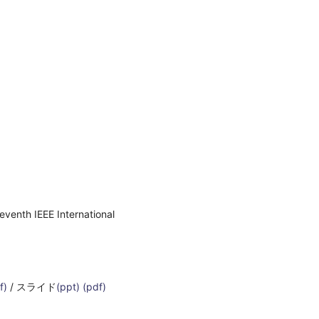
eventh IEEE International
f)
/ スライド
(ppt)
(pdf)