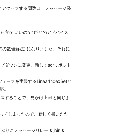
にアクセスする関数は、メッセージ経
た方が いいのでは?とのアドバイス
の数値解法) になりました。それに
ップダウンに変更。新しくsorリポジト
を実装するLinearIndexSetと
対応。
マが実装することで、見かけ上intと同じよ
かなくなってしまったので、新しく書いただ
ヶ月ぶりにメッセージリレー & join &