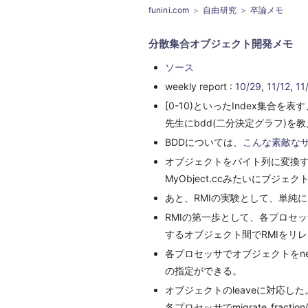
funini.com
自由研究
卒論メモ
分散集合オブジェクト開発メモ
ソース
weekly report :
10/29
,
11/12
,
11
[0-10)といったIndex集合を表す
先生にbdd(二分決定グラフ)を
BDDについては、
こんな素敵な
オブジェクトをバイト列に変換する
MyObject.ccみたいにブジ
あと、RMIの実験として、単純に
RMIの第一歩として、各プロセッサが
するオブジェクト間でRMIをリレーで
各プロセッサでオブジェクトをne
の指定ができる。
オブジェクトのleaveに対応した
各プロセッサでmigrate_fra