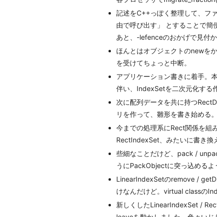
記述をC++っぽく整理して、フ
由で呼び出す」 とすることで簡
あと、-lefenceのおかげで
ほんとはオブジェクトのnewを
を受けてちょっと中断。
アプリケーション書きに着手。本
伴い、IndexSetを二次元化
次に配列データを共に持つRect
リを作って、雛形を書き始める
今までの処理系にRect関係を組み
RectIndexSet、みたいに書き
些細なことだけど、pack / unp
うにPackObjectに突っ込める
LinearIndexSetのrem
けなんだけど。virtual class
新しくしたLinearIndexSet /
leaveを動かしました。色々い