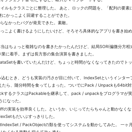
ァイルもクラスごとに整理した。 あと、ロックの問題を、「配列の要素
便にかっこよく回避することができた。
見付からなかったバグが発見できた。素敵。
かっこよく書けるようにしたいけど、そろそろ具体的なアプリを書き始め
当はちょっと複雑なのを書きたかったんだけど、結局SOR(偏微分方程式
する作業に着手。まずは長方形の集合演算を書きました。
DataSetを書いていたんだけど、ちょっと時間がなくなってきたのでト
。
込むとき、どうも実装の汚さが目に付いて、IndexSetというインターフェース
換えたら、随分時間を食ってしまった。ついでにPack / Unpackも64bit
ackするクラスはPackableを継承して、pack / unpackをプログラ
ようになった。
ove / getDiffの実装を効率良くした。というか、いじってたらちゃんと動
のIndexSetもだいぶすっきりした。
 RectIndexSet / PackObjectの類を使ってシステムを動かしてみた。 一
じりたくなる衝動を抑えて次へ進む。