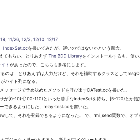
/19
,
11/26
,
12/3
,
12/10
,
12/17
、
IndexSet.cc
を書いてみたが、遅いのではないかという懸念。
教えてもらい、とりあえず
The BDD Library
をインストールするも、使い
サイト
があったので、こちらも参考にします。
のは、とりあえずは人力だけど、それを補助するクラスとしてmsgObj
ェクトがバイト列になる。
メッセージで予め决めたメソッドを呼び出すDATest.ccを書いた。
[0-10)-[100-110)といった勝手なIndexSetを持ち、[5-120
きるようにした、relay-test.ccを書いた。
wして、それを登録できるようになった。 で、rmi_send関数で、
。
ction(オブジェクト番号)とすると、断片がマイグレートする。