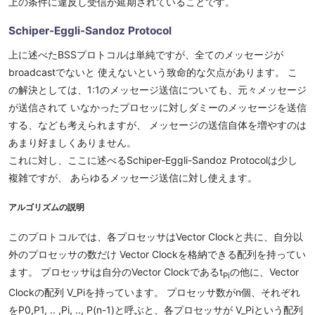
上の条件に違反し受信が延期されていることです。
Schiper-Eggli-Sandoz Protocol
上に述べたBSSプロトコルは単純ですが、全てのメッセージが
broadcastでないと 使えないという致命的な欠点があります。 こ
の解決としては、1:1のメッセージ送信についても、元々メッセージ
が送信されて いなかったプロセッに対しダミーのメッセージを送信
する、なども考えられますが、 メッセージの送信自体を増やすのは
あまり好ましくありません。
これに対し、ここに述べるSchiper-Eggli-Sandoz Protocolは少し
複雑ですが、 あらゆるメッセージ送信に対し使えます。
アルゴリズムの説明
このプロトコルでは、各プロセッサはVector Clockと共に、自分以
外のプロセッサの数だけ Vector Clockを格納できる配列を持ってい
ます。 プロセッサiは自分のVector Clockであるt
の他に、Vector
Pi
Clockの配列 V_Piを持っています。 プロセッサ数がn個、それぞれ
をP0,P1, .. ,Pi, .., P(n-1)と呼ぶと、各プロセッサが V_Piという配列