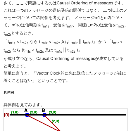
さて、ここで問題にするのはCausal Ordering of messagesです。
これは一つのメッセージの送信受信の関係ではなく、 二つ以上のメ
ッセージについての関係を考えます。 メッセージm1とm2につい
て、m1の送信時刻をt
、受信をt
、 同様にm2の送受信をt
,
m1s
m1r
m2s
t
とするとき、
m2r
「t
< t
なら (t
< t
又は t
|| t
)」 かつ 「t
<
m1s
m2s
m1r
m2r
m1r
m2r
m1r
t
なら (t
< t
又は t
|| t
)」
m2r
m1s
m2s
m1s
m2s
が成り立つなら、Causal Oredering of messagesが成立している
と考えます。
簡単に言うと、「Vector Clock的に先に送信したメッセージが後に
着くことはない」 ということです。
具体例
具体例を見てみます。