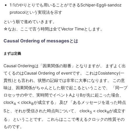
1:1のやりとりでも用いることができるSchiper-Eggli-sandoz
protocolという実現法を示す
という順で進めていきます。
☆なお、ここで言う時間は全てVector Timeとします。
Causal Ordering of messagesとは
まずは定義
Causal Orderingは「因果関係の順番」となりますが、 まずよく出
てくるのはCausal Ordering of eventです。 これはCosistency(一
貫性)とも言われ、状態の記録では非常に大事になります。 この意
味は、因果関係がちゃんとした順で起こるということで、 「同一プ
ロセッサの中で、実時間でイベントAよりBが先に起こった場合、
clock
< clock
が成立する」 及び 「あるメッセージを送った時点
A
B
Sと、それが受信された時点Rについて、 clock
< clock
が成立す
S
R
る」 ということです。 これらはここで考えるクロックの性質その
ものです。