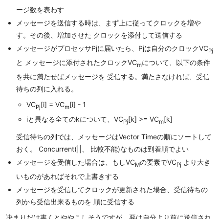
ージ数を表わす
メッセージを送信する時は、まず上に従ってクロックを増や
す。その後、増加させた クロックを添付して送信する
メッセージがプロセッサPjに届いたら、Pjは自分のクロックVC
Pj
と メッセージに添付されたクロックVC
について、以下の条件
m
を共に満たせばメッセージを 受信する。満たさなければ、受信
待ちの列に入れる。
VC
[i] = VC
[i] - 1
Pj
m
iと異なる全てのkについて、VC
[k] >= VC
[k]
Pj
m
受信待ちの列では、メッセージはVector Timeの順にソートして
おく。 Concurrent(||、 比較不能)なものは到着順でよい
メッセージを受信した場合は、もしVC
の要素でVC
より大き
M
Pj
いものがあればそれで上書きする
メッセージを受信してクロックが更新された場合、受信待ちの
列から受信出来るものを 順に受信する
决まりだけ書くとややこしそうですが、要は自分より前に送信され