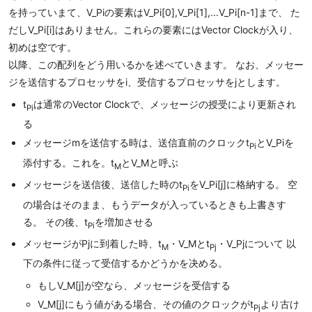
を持っていまて、V_Piの要素はV_Pi[0],V_Pi[1],...V_Pi[n-1]まで、 た
だしV_Pi[i]はありません。これらの要素にはVector Clockが入り、
初めは空です。
以降、この配列をどう用いるかを述べていきます。 なお、メッセー
ジを送信するプロセッサをi、受信するプロセッサをjとします。
t
は通常のVector Clockで、メッセージの授受により更新され
Pi
る
メッセージmを送信する時は、送信直前のクロックt
とV_Piを
Pi
添付する。これを。t
とV_Mと呼ぶ
M
メッセージを送信後、送信した時のt
をV_Pi[j]に格納する。 空
Pi
の場合はそのまま、もうデータが入っているときも上書きす
る。 その後、t
を増加させる
Pi
メッセージがPjに到着した時、t
・V_Mとt
・V_Pjについて 以
M
Pj
下の条件に従って受信するかどうかを决める。
もしV_M[j]が空なら、メッセージを受信する
V_M[j]にもう値がある場合、その値のクロックがt
より古け
Pj