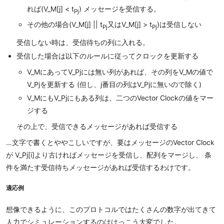
れば(V_M[j] < t
) メッセージを受信する。
Pj
その他の場合(V_M[j] || t
又はV_M[j] > t
)は受信しない
Pj
Pj
受信しない時は、受信待ちの列に入れる。
受信した場合は以下のルールに従ってクロックを更新する
V_MにあってV_Pjには無い列があれば、その列をV_Mの値で
V_Pjを更新する (但し、j番目の列はV_Pjに無いので除く)
V_MにもV_Pjにもある列は、二つのVector Clockの値をマー
ジする
その上で、受信できるメッセージがあれば受信する
…文字で書くとややこしいですが、要はメッセージのVector Clock
が V_Pj[i]より古ければメッセージを受信し、配列をマージし、 条
件を満たす受信待ちメッセージがあれば受信するわけです。
適応例
想像できるように、このプロトコルではたくさんの数字が出てきて
人力でシミュレーションするのはけっこう大変でした。