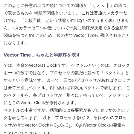
このように任意の二つの項についての関係が「=, >, <, ||」の四つ
で表せるものを 半順序関係といいます。 これは普通のスカラーだ
けでは、「比較不能」という状態が作れないのでうまく表わせませ
ん。 (スカラーは二つの数について一意に順序が決定できる全順序
関係を持つため) このため、後の方でVector Timeが導入されること
になります。
Vector Time …ちゃんと半順序を表す
では、本命のVectorat Clockです。 ベクトルというのは、クロック
を一つの数字ではなく、プロセッサの数だけ並べて「ベクトル」と
するという意味です。 よって、三つのプロセッサがあればクロック
は全て三次元ベクトル、四つあれば四次元ベクトルで表します。 こ
のベクトルを、各プロセッサが「別々に」持っていて、メッセージ
にもこのVector Clockが添付されます。
ベクトルの中身ですが、感覚的には各要素が各プロセッサのクロッ
クを表しています。 以下、プロセッサを0,1,2、それぞれのプロセ
ッサが持つVector ClockをC
,C
,C
、 C
のVector Clockの要素を
0
1
2
i
C
[0],C
[1],C
[2]とします。