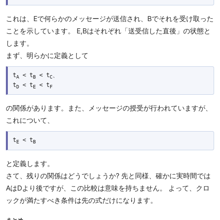
これは、Eで何らかのメッセージが送信され、Bでそれを受け取った
ことを示しています。 E,Bはそれぞれ「送受信した直後」の状態と
します。
まず、明らかに定義として
t
 < t
 < t
、

A
B
C
t
 < t
 < t
D
E
F
の関係があります。また、メッセージの授受が行われていますが、
これについて、
t
 < t
E
B
と定義します。
さて、残りの関係はどうでしょうか? 先と同様、確かに実時間では
AはDより後ですが、この比較は意味を持ちません。 よって、クロ
ックが満たすべき条件は先の式だけになります。