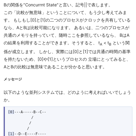
Bの関係を"Concurrnt State"と言い、記号||で表します。
この「比較が無意味」ということについて、もう少し考えてみま
す。 もしもし[0]と[1]の二つのプロセスがクロックを共有している
なら、AとBは比較可能になります。 あるいは、二つのプロセスが
共通のメモリを持っていて、随時ここを参照しているなら、 BはA
の結果を利用することができます。そうすると、 t
< t
という関
A
B
係が成立します。 しかし、実際には[0]と[1]では共通の時間の基準
を持たないため、[0]や[1]というプロセスの 立場にとってみると、
AとBの比較は無意味であることが分かると思います。
メッセージ
以下のような並列システムでは、どのように考えればいいでしょう
か。
[0]
---A-----B--C--

           /

          /

[1]