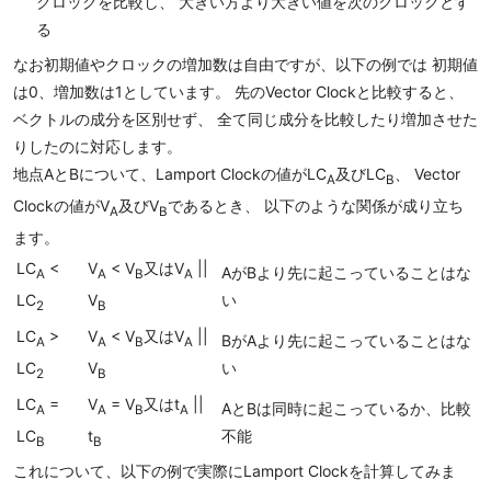
クロックを比較し、 大きい方より大きい値を次のクロックとす
る
なお初期値やクロックの増加数は自由ですが、以下の例では 初期値
は0、増加数は1としています。 先のVector Clockと比較すると、
ベクトルの成分を区別せず、 全て同じ成分を比較したり増加させた
りしたのに対応します。
地点AとBについて、Lamport Clockの値がLC
及びLC
、 Vector
A
B
Clockの値がV
及びV
であるとき、 以下のような関係が成り立ち
A
B
ます。
LC
<
V
< V
又はV
||
AがBより先に起こっていることはな
A
A
B
A
LC
V
い
2
B
LC
>
V
< V
又はV
||
BがAより先に起こっていることはな
A
A
B
A
LC
V
い
2
B
LC
=
V
= V
又はt
||
AとBは同時に起こっているか、比較
A
A
B
A
LC
t
不能
B
B
これについて、以下の例で実際にLamport Clockを計算してみま