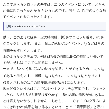
ここで述べるクロックの基本は、二つのイベントについて、どちら
が先に起こったかわかる というものです。例えば、以下のような順
でイベントが起こったとします。
[0]
以下、このような線を一定の時間軸、[0]をプロセッサ番号、(n)を
クロックとします。 また、軸上のA,B,Cはイベント、t
などはその
A
時間を表す記号とします。
上のようなシステムで、例えばA-Bの時間はB-Cの時間より長いで
すが、それは ここでは問題にしません。
一方で、Bという地点はAの結果を知ることができるため、 t
< t
A
B
であると考えます。 同様にt
< t
から、 t
< t
< t
となります。
B
C
A
B
C
必要とされるのはこの順序(因果)関係だけになります。
因果関係というのはここではややミスマッチな言葉です。 ひょっと
したら、AでもBでも状態は変化せず、 Bの結果の原因がAにある…
とは言えないかもしれません。 しかし、ここでは「プログラムによ
ってはBはAの結果を知り得る」ということで 「因果関係」と呼ぶ