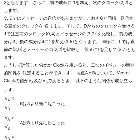
2となります。さらに、前の成分に 1を加え、次のクロック(2,2)と
します。
C, Dではメッセージの送信がありますが、これもGと同様、送信す
る直前のクロックを 送ります。そして、Dからのクロックを受ける
Jでは直前のクロック(0,4)とメッセージの(3,2) を比較し、前の成
分は3、後の成分は4に1を加え(3,5)となります。 同様に、Lでは直
前の(3,6)とメッセージの(2,2)を比較し、後者に1を足して(3,7)とし
ます。
こうして計算したVector Clockを用いると、二つのイベントの時間
的関係を 決定することができます。 地点AとBについて、Vector
Clockの値がV
及びV
であるとき、 以下のような関係が成り立ち
A
B
ます。
V
<
A
BはAより先に起こった
V
B
V
>
A
AはBより先に起こった
V
B
V
=
A