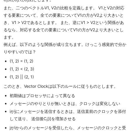
i
i
i
また、二つのベクトルV1, V2の比較を定義します。 V1とV2の対応
する要素について、全ての要素についてV1の方がV2より大きいと
き、V1 > V2であるとします。 また、逆にV1 > V2という関係があ
るなら、対応する全ての要素についてV1の方がV2より大きいとし
ます。
例えば、以下のような関係が成り立ちます。けっこう感覚的で分か
りやすいのでは？
(1, 2) = (1, 2)
(1, 2) < (2, 3)
(1, 2) || (2, 1)
このとき、Vector Clockは以下のルールに従うものとします。
初期値はプロセッサによって異なる
メッセージのやりとりが無いときは、クロックは変化しない
iがjにメッセージを送信するときは、送信直前のクロックを添付
して送り、 送信後C
[i]を増加させる
i
jがiからのメッセージを受信したら、メッセージのクロックと受