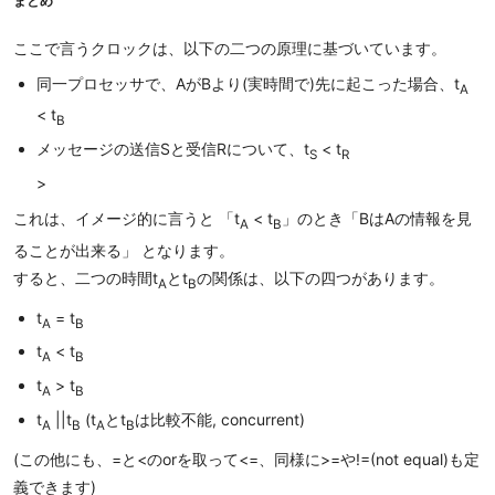
まとめ
ここで言うクロックは、以下の二つの原理に基づいています。
同一プロセッサで、AがBより(実時間で)先に起こった場合、t
A
< t
B
メッセージの送信Sと受信Rについて、t
< t
S
R
>
これは、イメージ的に言うと 「t
< t
」のとき「BはAの情報を見
A
B
ることが出来る」 となります。
すると、二つの時間t
とt
の関係は、以下の四つがあります。
A
B
t
= t
A
B
t
< t
A
B
t
> t
A
B
t
||t
(t
とt
は比較不能, concurrent)
A
B
A
B
(この他にも、=と<のorを取って<=、同様に>=や!=(not equal)も定
義できます)