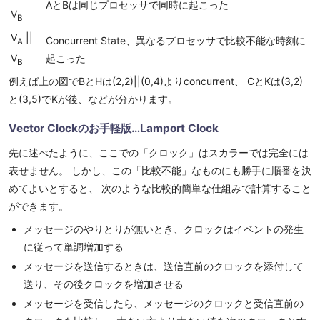
AとBは同じプロセッサで同時に起こった
V
B
V
||
Concurrent State、異なるプロセッサで比較不能な時刻に
A
V
起こった
B
例えば上の図でBとHは(2,2)||(0,4)よりconcurrent、 CとKは(3,2)
と(3,5)でKが後、などが分かります。
Vector Clockのお手軽版…Lamport Clock
先に述べたように、ここでの「クロック」はスカラーでは完全には
表せません。 しかし、この「比較不能」なものにも勝手に順番を決
めてよいとすると、 次のような比較的簡単な仕組みで計算すること
ができます。
メッセージのやりとりが無いとき、クロックはイベントの発生
に従って単調増加する
メッセージを送信するときは、送信直前のクロックを添付して
送り、その後クロックを増加させる
メッセージを受信したら、メッセージのクロックと受信直前の