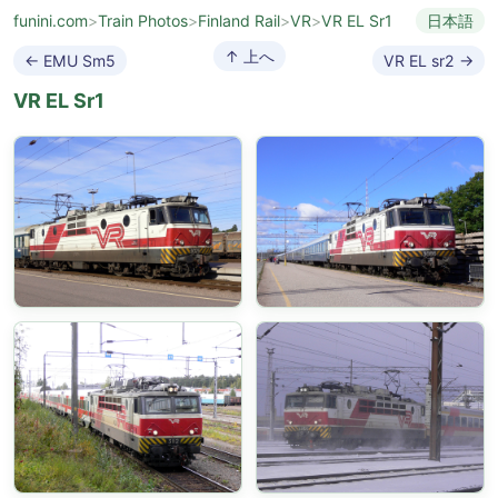
funini.com
>
Train Photos
>
Finland Rail
>
VR
>
VR EL Sr1
日本語
↑ 上へ
← EMU Sm5
VR EL sr2 →
VR EL Sr1