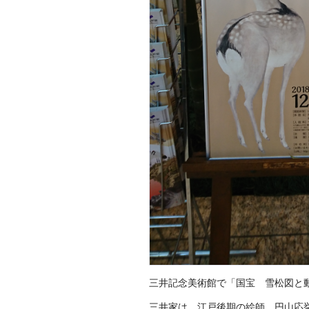
三井記念美術館で「国宝 雪松図と
三井家は、江戸後期の絵師、円山応