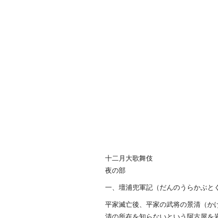
十二月大歌舞伎
夜の部
一、壇浦兜軍記（だんのうらかぶと
平家滅亡後、平家の武将の景清（か
清の所在を知らないという阿古屋を