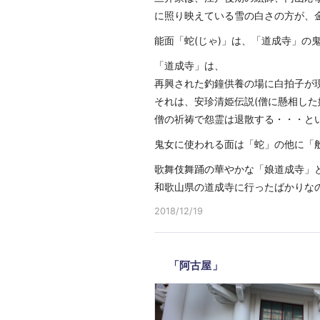
に照り映えている雪の白さの方が、
能面「蛇(じゃ)」は、「道成寺」の
「道成寺」は、
再興された釣鐘供養の場に白拍子が
それは、安珍清姫伝説(僧に懸相し
僧の祈祷で怨霊は退散する・・・と
鬼女に使われる面は「蛇」の他に「
歌舞伎舞踊の華やかな「娘道成寺」
和歌山県の道成寺に行ったばかりな
2018/12/19
「阿古屋」