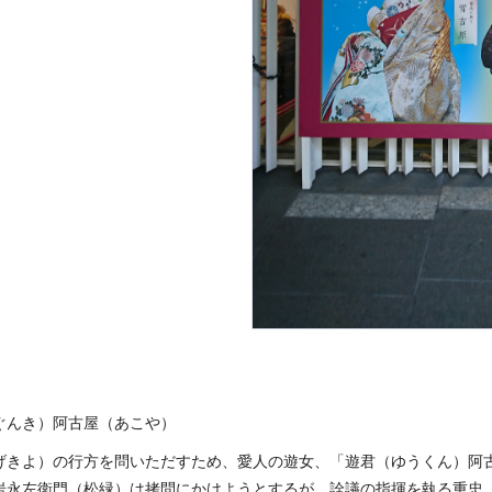
ぐんき）阿古屋（あこや）
げきよ）の行方を問いただすため、愛人の遊女、「遊君（ゆうくん）阿
岩永左衛門（松緑）は拷問にかけようとするが、詮議の指揮を執る重忠