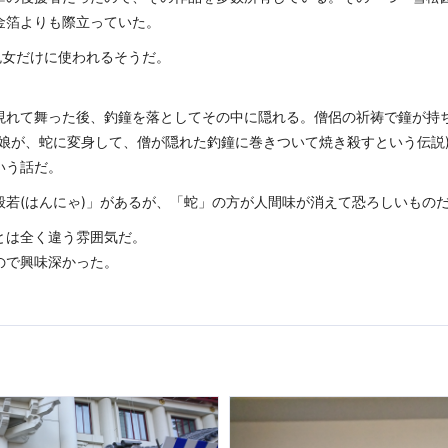
金箔よりも際立っていた。
鬼女だけに使われるそうだ。
現れて舞った後、釣鐘を落としてその中に隠れる。僧侶の祈祷で鐘が持
た娘が、蛇に変身して、僧が隠れた釣鐘に巻きついて焼き殺すという伝説
いう話だ。
般若(はんにゃ)」があるが、「蛇」の方が人間味が消えて恐ろしいもの
とは全く違う雰囲気だ。
ので興味深かった。