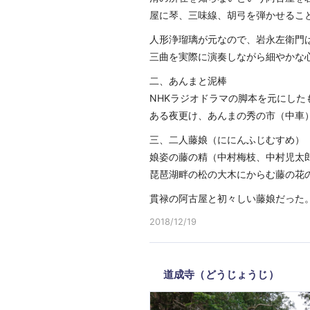
屋に琴、三味線、胡弓を弾かせるこ
人形浄瑠璃が元なので、岩永左衛門
三曲を実際に演奏しながら細やかな
二、あんまと泥棒
NHKラジオドラマの脚本を元にした
ある夜更け、あんまの秀の市（中車
三、二人藤娘（ににんふじむすめ）
娘姿の藤の精（中村梅枝、中村児太
琵琶湖畔の松の大木にからむ藤の花
貫禄の阿古屋と初々しい藤娘だった
2018/12/19
道成寺（どうじょうじ）