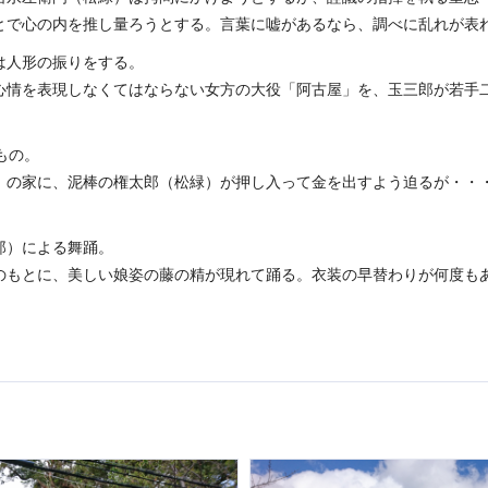
とで心の内を推し量ろうとする。言葉に嘘があるなら、調べに乱れが表
は人形の振りをする。
心情を表現しなくてはならない女方の大役「阿古屋」を、玉三郎が若手
もの。
）の家に、泥棒の権太郎（松緑）が押し入って金を出すよう迫るが・・
郎）による舞踊。
のもとに、美しい娘姿の藤の精が現れて踊る。衣装の早替わりが何度も
。