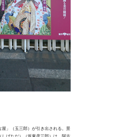
古屋」（玉三郎）が引き出される。景
（しげただ）（坂東彦三郎）は、阿古