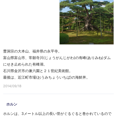
曹洞宗の大本山、福井県の永平寺。
富山県富山市、常願寺川(じょうがんじがわ)の有峰(ありみね)ダム
にせき止められた有峰湖。
石川県金沢市の兼六園と２１世紀美術館。
最後は、近江町市場(おうみちょういちば)の海鮮丼。
2014/09/18
ホルン
ホルンは、3メートル以上の長い管がぐるぐると巻かれているので