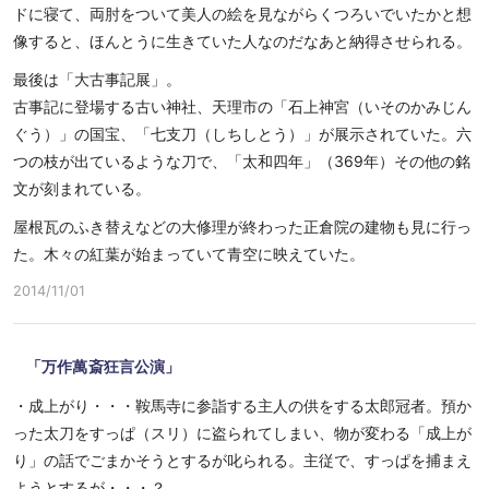
ドに寝て、両肘をついて美人の絵を見ながらくつろいでいたかと想
像すると、ほんとうに生きていた人なのだなあと納得させられる。
最後は「大古事記展」。
古事記に登場する古い神社、天理市の「石上神宮（いそのかみじん
ぐう）」の国宝、「七支刀（しちしとう）」が展示されていた。六
つの枝が出ているような刀で、「太和四年」（369年）その他の銘
文が刻まれている。
屋根瓦のふき替えなどの大修理が終わった正倉院の建物も見に行っ
た。木々の紅葉が始まっていて青空に映えていた。
2014/11/01
「万作萬斎狂言公演」
・成上がり・・・鞍馬寺に参詣する主人の供をする太郎冠者。預か
った太刀をすっぱ（スリ）に盗られてしまい、物が変わる「成上が
り」の話でごまかそうとするが叱られる。主従で、すっぱを捕まえ
ようとするが・・・？