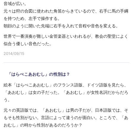
音域が広い。
元々は狩の合図に使われた角笛からきているので、右手に馬の手綱
を持つため、左手で操作する。
朝顔のように開いた先端に右手を入れて音程や音色を変える。
世界で一番演奏が難しい金管楽器といわれるが、教会の聖堂によく
似合う優しい音色だった。
2014/09/15
「はらぺこあおむし」の性別は？
絵本「はらぺこあおむし」のフランス語版、ドイツ語版を見たら、
「あおむし」は女の子だった。「あおむし」が女性名詞だからだろ
う。
元々の英語版では、「あおむし」は男の子だが、日本語版では、そ
もそも性別がない。言語によって違うのが面白い。ところで、「あ
おむし」の時から性別があるのだろうか？