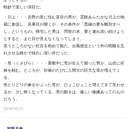
軽妙で楽しい演目だ。
・川上・・・吉野の里に住む盲目の男が、霊験あらたかな川上の地
蔵に参詣し、見事目が開くが、その条件が「悪縁の妻を離別すべ
し」というもの。帰宅した男は、問答の末、妻と連れ添い続けよう
とすると、また目が見えなくなってしまう。
笑うところがない狂言を初めて観た。台風接近という外の喧騒を忘
れさせる静かで味わい深い作だった。
・茸（くさびら）・・・屋敷中に茸が生えて困った男が、山伏に祈
祷を頼む。ところが、祈祷のたびに人間大の巨大な茸が増えてく
る。
色とりどりの傘をかぶった茸が、ひょこひょこと増えてきて笑わせ
るが、少し怖くなってくる。茸の動きは、厳しい修練あってのもの
だろう。
2014/10/13
皆既月食