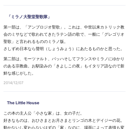
「ミラノ大聖堂聖歌隊」
第一部は、「アンブロジオ聖歌」。これは、中世以来カトリック教
会のミサなどで歌われてきたラテン語の歌で、一般に「グレゴリオ
聖歌」と言われるもののミラノ版。
さしずめ日本なら聲明（しょうみょう）にあたるものかと思った。
第二部は、モーツァルト、バッハそしてフランスやミラノにゆかり
のある宗教曲。お馴染みの「きよしこの夜」もイタリア語なので新
鮮な感じがした。
2014/12/07
The Little House
この本の主人公「小さな家」は、女の子だ。
好きなものは、おひさまとお月さまとリンゴの木とデイジーの花。
動かないし変わらないはずの「家」なのに、場面によって表情も変