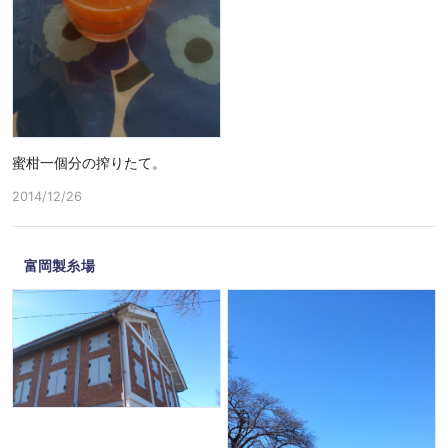
蜜柑一個分の搾りたて。
2014/12/26
富岡製糸場