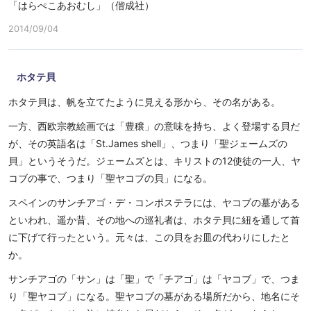
「はらぺこあおむし」（偕成社）
2014/09/04
ホタテ貝
ホタテ貝は、帆を立てたように見える形から、その名がある。
一方、西欧宗教絵画では「豊穣」の意味を持ち、よく登場する貝だ
が、その英語名は「St.James shell」、つまり「聖ジェームズの
貝」というそうだ。ジェームズとは、キリストの12使徒の一人、ヤ
コブの事で、つまり「聖ヤコブの貝」になる。
スペインのサンチアゴ・デ・コンポステラには、ヤコブの墓がある
といわれ、遥か昔、その地への巡礼者は、ホタテ貝に紐を通して首
に下げて行ったという。元々は、この貝をお皿の代わりにしたと
か。
サンチアゴの「サン」は「聖」で「チアゴ」は「ヤコブ」で、つま
り「聖ヤコブ」になる。聖ヤコブの墓がある場所だから、地名にそ