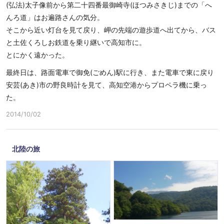
(弘法)太子像前から第二十四番最御崎寺(ほつみさきじ)までの「へ
んろ道」はお遍路さんの気分。
そこから近い灯台を見て戻り、岬の先端の遊歩道へ出てから、バス
と土佐くろしお鉄道を乗り継いで高知市に。
とにかく遠かった。
最終日は、路面電車で御免(ごめん)駅に行き、また電車で東に戻り
安芸(あき)市の野良時計を見て、高知空港からプロペラ機に乗っ
た。
2014/10/02
北陸の旅