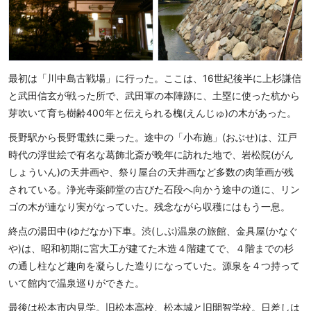
最初は「川中島古戦場」に行った。ここは、16世紀後半に上杉謙信
と武田信玄が戦った所で、武田軍の本陣跡に、土塁に使った杭から
芽吹いて育ち樹齢400年と伝えられる槐(えんじゅ)の木があった。
長野駅から長野電鉄に乗った。途中の「小布施」(おぶせ)は、江戸
時代の浮世絵で有名な葛飾北斎が晩年に訪れた地で、岩松院(がん
しょういん)の天井画や、祭り屋台の天井画など多数の肉筆画が残
されている。浄光寺薬師堂の古びた石段へ向かう途中の道に、リン
ゴの木が連なり実がなっていた。残念ながら収穫にはもう一息。
終点の湯田中(ゆだなか)下車。渋(しぶ)温泉の旅館、金具屋(かなぐ
や)は、昭和初期に宮大工が建てた木造４階建てで、４階までの杉
の通し柱など趣向を凝らした造りになっていた。源泉を４つ持って
いて館内で温泉巡りができた。
最後は松本市内見学。旧松本高校、松本城と旧開智学校。日差しは