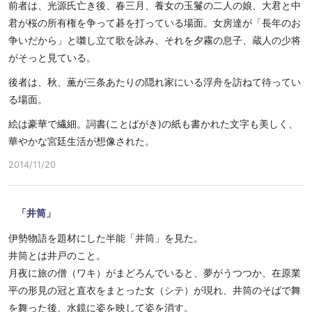
前者は、光源氏亡き後、春三月、養女の玉鬘の二人の娘、大君と中
君が桜の所有権を争って碁を打っている場面。女房達が「長年のお
争いだから」と囃し立て歌を詠み、それを夕霧の息子、蔵人の少将
がそっと見ている。
後者は、秋、薫が三条あたりの隠れ家にいる浮舟を訪ねて待ってい
る場面。
絵は豪華で繊細。詞書(ことばがき)の紙も書かれた文字も美しく、
華やかな宮廷生活が想像された。
2014/11/20
「井筒」
伊勢物語を題材にした半能「井筒」を見た。
井筒とは井戸のこと。
月夜に旅の僧（ワキ）がまどろんでいると、夢がうつつか、在原業
平の形見の冠と直衣をまとった女（シテ）が現れ、井筒のそばで舞
を舞った後、水鏡に姿を映して姿を消す。