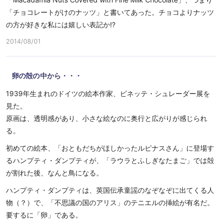
「チョコレートがけのナッツ」と書いてあった。チョコよりナッツ
の方が好きな私には嬉しい表記か!?
2014/08/01
卵の殻の中から・・・
1939年生まれのドイツの絵本作家、ビネッテ・シュレーダー展を
見た。
原画は、透明感があり、小さな絵なのに奥行と広がりが感じられ
る。
初めての絵本、「おともだちがほしかったルピナスさん」に登場す
るハンプティ・ダンプティが、「ラウラとふしぎなたまご」では殻
が割れた後、なんと鳥になる。
ハンプティ・ダンプティは、英国伝承童謡のなぞなぞに出てくる人
物（？）で、「不思議の国のアリス」のテニエルの挿絵が有名だ。
要するに「卵」である。