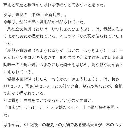
技術と熱意と根気がなければ修理などできないと思った。
次は、奈良の「第66回正倉院展」。
今年は、聖武天皇の愛用品が出品されていた。
「鳥毛立女屏風（とりげ りつじょのびょうぶ）」は、気品あるふ
くよかな美女が描かれている。衣にヤマドリの羽が貼られていたそ
うだ。
「鳥獣花背方鏡（ちょうじゅうか はいの ほうきょう）」は、一
辺が17センチほどの大きさで、銅やスズの合金で作られている正倉
院唯一の四角い鏡。つまみにした獅子をはじめ、鳥や獣や花が背面
に彫られている。
「紫檀木画挾軾（したん もくがの きょうしょく）」は、長さ
111センチ、高さ34センチほどの肘つき台。草花や鳥などが、金銀
で細かく描かれている。
前に置き、両肘をついて使ったというのが面白い。
「御床(ごしょう)」は、ヒノキ製のベッド。上に畳と敷物を置い
た。
はるか昔、8世紀後半の歴史上の人物である聖武天皇が、木のベッ