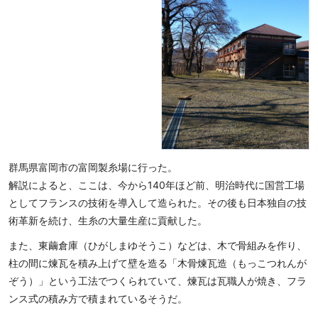
群馬県富岡市の富岡製糸場に行った。
解説によると、ここは、今から140年ほど前、明治時代に国営工場
としてフランスの技術を導入して造られた。その後も日本独自の技
術革新を続け、生糸の大量生産に貢献した。
また、東繭倉庫（ひがしまゆそうこ）などは、木で骨組みを作り、
柱の間に煉瓦を積み上げて壁を造る「木骨煉瓦造（もっこつれんが
ぞう）」という工法でつくられていて、煉瓦は瓦職人が焼き、フラ
ンス式の積み方で積まれているそうだ。