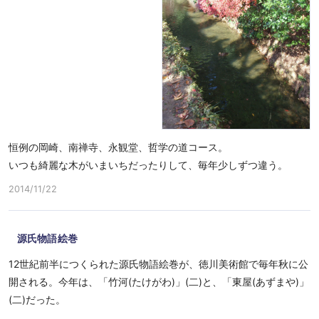
恒例の岡崎、南禅寺、永観堂、哲学の道コース。
いつも綺麗な木がいまいちだったりして、毎年少しずつ違う。
2014/11/22
源氏物語絵巻
12世紀前半につくられた源氏物語絵巻が、徳川美術館で毎年秋に公
開される。今年は、「竹河(たけがわ)」(二)と、「東屋(あずまや)」
(二)だった。