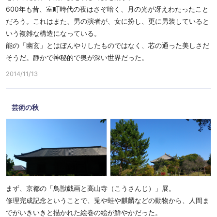
600年も昔、室町時代の夜はさぞ暗く、月の光が冴えわたったこと
だろう。これはまた、男の演者が、女に扮し、更に男装していると
いう複雑な構造になっている。
能の「幽玄」とはぼんやりしたものではなく、芯の通った美しさだ
そうだ。静かで神秘的で奥が深い世界だった。
2014/11/13
芸術の秋
まず、京都の「鳥獣戯画と高山寺（こうさんじ）」展。
修理完成記念ということで、兎や蛙や麒麟などの動物から、人間ま
でがいきいきと描かれた絵巻の絵が鮮やかだった。