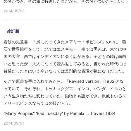
の名がつき、その旅に持参した貝だから、その名がついたらしい。
2014/09/02
改訂版
岩波の児童書、「風にのってきたメアリー・ポピンズ」の中に、磁
石で世界旅行をして、北ではエスキモー、南では黒んぼ、東では中
国の大官、西ではインディアンに会う話がある。子どもの時は面白
いと思ったが、大人になって読み返してみると、書かれた時代には
普通だったとはいえ今となっては差別的な表現が気になりだした。
そこで原書を手に入れてみたら、「Revised version」(1962)とな
っていて、それぞれ、ホッキョクグマ、インコ、パンダ、イルカと
いう生き物たちに変わっていた。動物とも話ができ、親戚もいるメ
アリーポピンズならではの技だろう。
"Marry Poppins" 'Bad Tuesday' by Pamela L. Travers 1934
2014/09/01