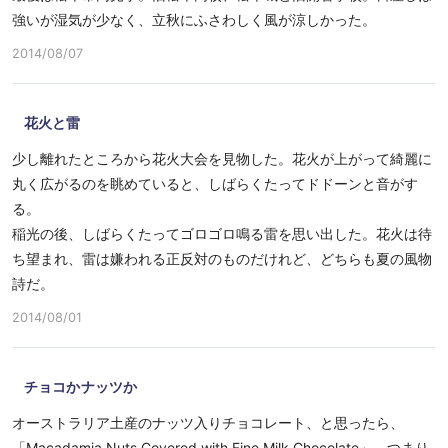
強いが湿気が少なく、立秋にふさわしく風が涼しかった。
2014/08/07
花火と雷
少し離れたところから花火大会を見物した。花火が上がって綺麗に
丸く広がるのを眺めていると、しばらくたってドドーンと音がす
る。
稲光の後、しばらくたってゴロゴロ鳴る雷を思い出した。花火は待
ち望まれ、雷は嫌われる正反対のものだけれど、どちらも夏の風物
詩だ。
2014/08/01
チョコかナッツか
オーストラリア土産のナッツ入りチョコレート、と思ったら、
「Macadamia Nuts Covered with Fine Milk Chocolate」、つまり