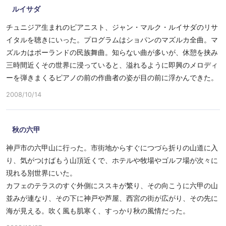
ルイサダ
チュニジア生まれのピアニスト、ジャン・マルク・ルイサダのリサ
イタルを聴きにいった。プログラムはショパンのマズルカ全曲。マ
ズルカはポーランドの民族舞曲。知らない曲が多いが、休憩を挟み
三時間近くその世界に浸っていると、溢れるように即興のメロディ
ーを弾きまくるピアノの前の作曲者の姿が目の前に浮かんできた。
2008/10/14
秋の六甲
神戸市の六甲山に行った。市街地からすぐにつづら折りの山道に入
り、気がつけばもう山頂近くで、ホテルや牧場やゴルフ場が次々に
現れる別世界にいた。
カフェのテラスのすぐ外側にススキが繁り、その向こうに六甲の山
並みが連なり、その下に神戸や芦屋、西宮の街が広がり、その先に
海が見える。吹く風も肌寒く、すっかり秋の風情だった。