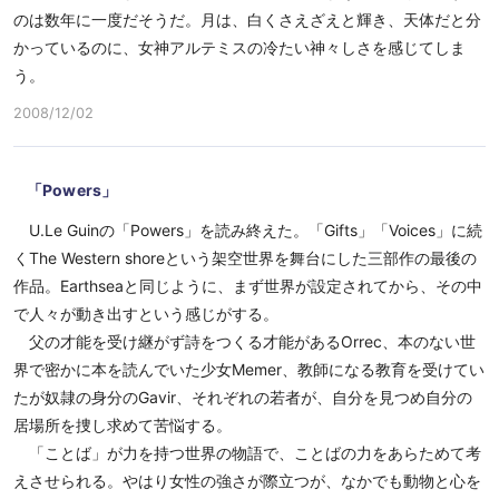
のは数年に一度だそうだ。月は、白くさえざえと輝き、天体だと分
かっているのに、女神アルテミスの冷たい神々しさを感じてしま
う。
2008/12/02
「Powers」
U.Le Guinの「Powers」を読み終えた。「Gifts」「Voices」に続
くThe Western shoreという架空世界を舞台にした三部作の最後の
作品。Earthseaと同じように、まず世界が設定されてから、その中
で人々が動き出すという感じがする。
父の才能を受け継がず詩をつくる才能があるOrrec、本のない世
界で密かに本を読んでいた少女Memer、教師になる教育を受けてい
たが奴隷の身分のGavir、それぞれの若者が、自分を見つめ自分の
居場所を捜し求めて苦悩する。
「ことば」が力を持つ世界の物語で、ことばの力をあらためて考
えさせられる。やはり女性の強さが際立つが、なかでも動物と心を