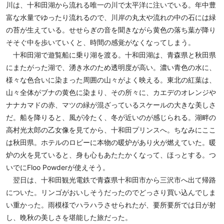
川は、十和田湖から流れる唯一の川で太平洋に注いでいる。年中豊
富な水量でゆったり流れるので、川岸の丸太や流れの中の石には緑
の苔が生えている。せせらぎの音を聞きながら黄色の落ち葉が降り
そそぐ中を歩いていくと、時間の感覚がなくなってしまう。
十和田湖で遊覧船に乗り湖を渡る。十和田湖は、青森県と秋田県
にまたがった湖で、湧き水のため透明度が高い。濃い青色の水に、
様々な色合いに染まった周囲の山々がよく映える。東北の紅葉は、
山々全体がブナの黄色に染まり、その所々に、カエデのオレンジや
ナナカマドの赤、マツの緑が混ざっているスケールの大きな美しさ
だ。船を降りると、風が冷たく、冬が近いのが感じられる。湖畔の
高村光太郎の乙女像を見てから、十和田プリンスへ。ちなみにここ
は秋田県。ホテルのロビーに本物の暖炉があり火が燃えていた。暖
炉の火を見ていると、身も心もあたたかくなって、ほっとする。つ
いでにFloo Powderが使えそう。
翌日は、十和田観光電鉄で青森県十和田市から三沢市へ出て帰路
についた。リンゴがおいしそうだったのでどっさり買い込んでしま
い重かった。雨模様でハラハラさせられたが、要所要所では日が射
し、晩秋の美しさを堪能した旅だった。