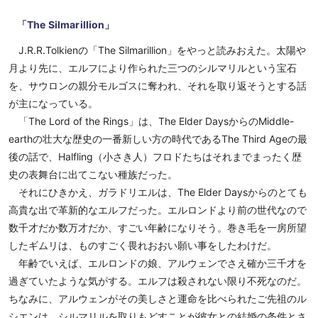
「The Silmarillion」
J.R.R.Tolkienの「The Silmarillion」をやっと読みおえた。太陽や
月より先に、エルフにより作られた三つのシルマリルという宝石
を、サウロンの親分モルゴスに奪われ、それを取り返そうとする話
が主になっている。
「The Lord of the Rings」は、The Elder DaysからのMiddle-
earthの壮大な歴史の一番新しい方の時代であるThe Third Ageの最
後の話で、Halfling（小さき人）フロドたちはそれまでまったく歴
史の表舞台に出てこない種族だった。
それにひきかえ、ガラドリエルは、The Elder Daysからのとても
高貴な出で革新的なエルフだった。エルロンドより前の世代なので
数千才だか数万才だか、すごい年齢になりそう。巻き毛を一房所望
したギムリは、ものすごく畏れおおい願い事をしたわけだ。
年齢でいえば、エルロンドの娘、アルウェンでさえ確か三千才を
過ぎていたような気がする。エルフは殺されない限り不死なのだ。
ちなみに、アルウェンがその美しさと運命を比べられたご先祖のル
シエンは、シルマリルを取りもどすことが彼女との結婚の条件とさ