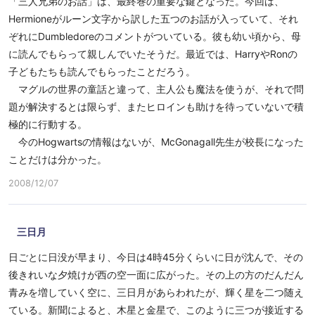
「三人兄弟のお話」は、最終巻の重要な鍵となった。今回は、
Hermioneがルーン文字から訳した五つのお話が入っていて、それ
ぞれにDumbledoreのコメントがついている。彼も幼い頃から、母
に読んでもらって親しんでいたそうだ。最近では、HarryやRonの
子どもたちも読んでもらったことだろう。
マグルの世界の童話と違って、主人公も魔法を使うが、それで問
題が解決するとは限らず、またヒロインも助けを待っていないで積
極的に行動する。
今のHogwartsの情報はないが、McGonagall先生が校長になった
ことだけは分かった。
2008/12/07
三日月
日ごとに日没が早まり、今日は4時45分くらいに日が沈んで、その
後きれいな夕焼けが西の空一面に広がった。その上の方のだんだん
青みを増していく空に、三日月があらわれたが、輝く星を二つ随え
ている。新聞によると、木星と金星で、このように三つが接近する