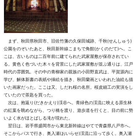
まず、秋田県秋田市、旧佐竹藩の久保田城跡、千秋(せんしゅう)
公園をのぞいたあと、秋田新幹線こまちで角館(かくのだて)へ。こ
こは、古いものは二百年前に建てられた武家屋敷が保存されてい
る。黄色く色づいた木々を背景にした武家屋敷が並ぶ通りは、江戸
時代の雰囲気。その中の青柳家の親族の小田野直武は、平賀源内に
学び、解体新書の表紙や挿絵を描き、秋田蘭画といわれた油絵も描
いた画家だった。ここは又、しだれ桜の名所。桜皮細工の実演をし
ていたので茶匙を買った。
次は、抱返り(だきかえり)渓谷へ。青緑色の渓流に映える原生林
の紅葉を眺めながら、つり橋を渡り、遊歩道を行くと、目の前に勢
いよく水がほとばしる滝が現れた。
翌日は、岩手県盛岡市から東北新幹線はやてで青森県八戸市へ。
そこからバスで行き、奥入瀬(おいらせ)渓流に沿って歩く。奥入瀬