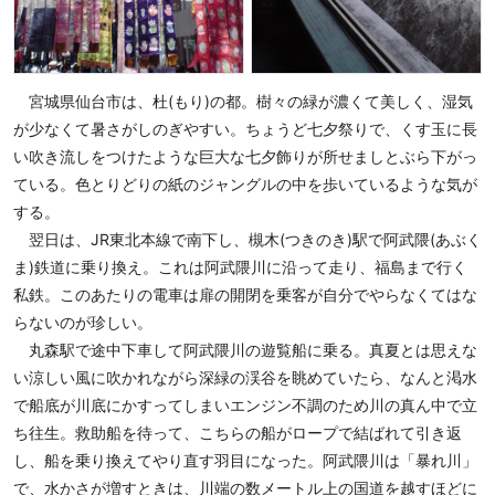
宮城県仙台市は、杜(もり)の都。樹々の緑が濃くて美しく、湿気
が少なくて暑さがしのぎやすい。ちょうど七夕祭りで、くす玉に長
い吹き流しをつけたような巨大な七夕飾りが所せましとぶら下がっ
ている。色とりどりの紙のジャングルの中を歩いているような気が
する。
翌日は、JR東北本線で南下し、槻木(つきのき)駅で阿武隈(あぶく
ま)鉄道に乗り換え。これは阿武隈川に沿って走り、福島まで行く
私鉄。このあたりの電車は扉の開閉を乗客が自分でやらなくてはな
らないのが珍しい。
丸森駅で途中下車して阿武隈川の遊覧船に乗る。真夏とは思えな
い涼しい風に吹かれながら深緑の渓谷を眺めていたら、なんと渇水
で船底が川底にかすってしまいエンジン不調のため川の真ん中で立
ち往生。救助船を待って、こちらの船がロープで結ばれて引き返
し、船を乗り換えてやり直す羽目になった。阿武隈川は「暴れ川」
で、水かさが増すときは、川端の数メートル上の国道を越すほどに