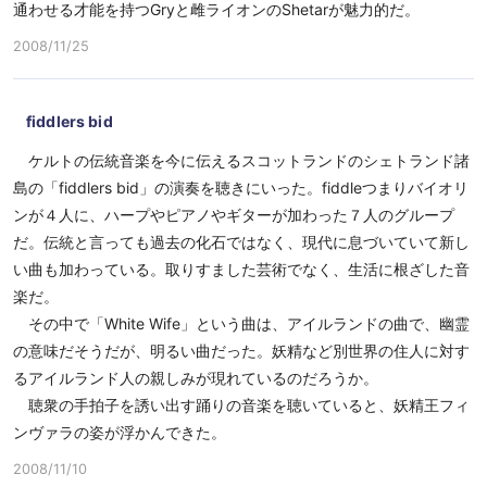
通わせる才能を持つGryと雌ライオンのShetarが魅力的だ。
2008/11/25
fiddlers bid
ケルトの伝統音楽を今に伝えるスコットランドのシェトランド諸
島の「fiddlers bid」の演奏を聴きにいった。fiddleつまりバイオリ
ンが４人に、ハープやピアノやギターが加わった７人のグループ
だ。伝統と言っても過去の化石ではなく、現代に息づいていて新し
い曲も加わっている。取りすました芸術でなく、生活に根ざした音
楽だ。
その中で「White Wife」という曲は、アイルランドの曲で、幽霊
の意味だそうだが、明るい曲だった。妖精など別世界の住人に対す
るアイルランド人の親しみが現れているのだろうか。
聴衆の手拍子を誘い出す踊りの音楽を聴いていると、妖精王フィ
ンヴァラの姿が浮かんできた。
2008/11/10