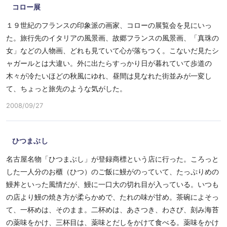
コロー展
１９世紀のフランスの印象派の画家、コローの展覧会を見にいっ
た。旅行先のイタリアの風景画、故郷フランスの風景画、「真珠の
女」などの人物画、どれも見ていて心が落ちつく。こないだ見たシ
ャガールとは大違い。外に出たらすっかり日が暮れていて歩道の
木々が冷たいほどの秋風にゆれ、昼間は見なれた街並みが一変し
て、ちょっと旅先のような気がした。
2008/09/27
ひつまぶし
名古屋名物「ひつまぶし」が登録商標という店に行った。ころっと
した一人分のお櫃（ひつ）のご飯に鰻がのっていて、たっぷりめの
鰻丼といった風情だが、鰻に一口大の切れ目が入っている。いつも
の店より鰻の焼き方が柔らかめで、たれの味が甘め。茶碗によそっ
て、一杯めは、そのまま。二杯めは、あさつき、わさび、刻み海苔
の薬味をかけ、三杯目は、薬味とだしをかけて食べる。薬味をかけ