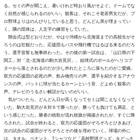
る。セミの声が聞こえ、暑いけれど時おり風がそよぐ。ドームでな
く自然が感じられるのがいい。観客は、それこそ老若男女だが、プ
ロ野球よりはのんびりしていると思う。どんどん席が埋まってい
く。隣の団体は、人文字の練習をしていた。
開会式は型どおりだが、やはり沖縄から北海道までの高校生がそ
ろうのは壮観だった。応援団もバスや飛行機ではるばる来るのだろ
う。選手宣誓も無事終わった。その後の第一試合は、「山口県の下
関工」対「北-北海道の駒大岩見沢」。始球式のボールがヘリコプ
ターから落とされるのだが少し外れたところに落ちたのがご愛嬌。
双方の応援団の必死の声、飲み物売りの声、選手を紹介するアナウ
ンスの声、バットに球が当たるカーンという音、どよめく観客の
声。テレビのうるさい解説がないのがいい。
気がついたら、どんどん日が高くなってセミは聞こえなくなって
いた。駒大岩見沢が８対６で勝ったが、勝っても負けても満足、と
いう感じだった。勝者の校歌が流れ校旗が掲揚されたが、すぐに降
ろされた。試合が終わると、双方の応援団がぞろぞろとひきあげ、
次の試合の応援団がぞろぞろとその後を埋めていく。球場の外に
は、タオル、ペナント、Tシャツなど「高校野球グッズ」をどっさ