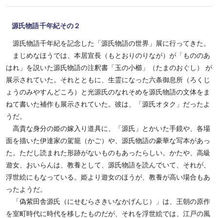
源氏物語千年紀その２
源氏物語千年紀を記念した「源氏物語の世界」展に行ってきた。
まじめなほうでは、本居宣長（もとおりのりなが）が「もののあ
はれ」を説いた源氏物語の注釈書「玉の小櫛」（たまのおぐし） が
展示されていた。それとともに、生霊になった六条御息所（ろくじ
ょうのみやすんどころ）と光源氏のなれそめを源氏物語の文体をま
ねて書いた補作も展示されていた。彼は、「源氏オタク」だったよ
うだ。
高貴な身分の姫の嫁入り道具に、「源氏」とかいた手鏡や、各場
面を描いた伊達家の駕籠（かご）や、源氏物語の豪華な写本があっ
た。ただし読まれた形跡がないものもあったらしい。かたや、高級
遊女、おいらんは、教養として、源氏物語を読んでいて、それが、
浮世絵にもなっている。姫より遊女のほうが、教養が高い場合もあ
ったようだ。
「偽紫田舎源氏（にせむらさきいなかげんじ）」は、王朝の原作
を室町時代に時代を移したものだが、それを浮世絵では、江戸の風