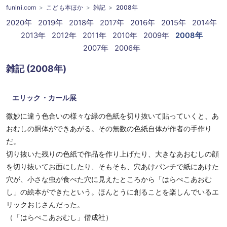
funini.com
こども本ほか
雑記
2008年
2020年
2019年
2018年
2017年
2016年
2015年
2014年
2013年
2012年
2011年
2010年
2009年
2008年
2007年
2006年
雑記 (2008年)
エリック・カール展
微妙に違う色合いの様々な緑の色紙を切り抜いて貼っていくと、あ
おむしの胴体ができあがる。その無数の色紙自体が作者の手作り
だ。
切り抜いた残りの色紙で作品を作り上げたり、大きなあおむしの顔
を切り抜いてお面にしたり、そもそも、穴あけパンチで紙にあけた
穴が、小さな虫が食べた穴に見えたところから「はらぺこあおむ
し」の絵本ができたという。ほんとうに創ることを楽しんでいるエ
リックおじさんだった。
（「はらぺこあおむし」偕成社）