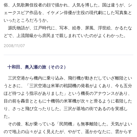
俗、人気歌舞伎役者の顔で描かれ、人気を博した。国は違うが、シ
ェークスピア作品を、イケメン俳優が主役の現代劇にした写真集と
いったところだろうか。
源氏物語が、江戸時代に、写本、絵巻、屏風、浮世絵、かるたな
どで、上流階級から庶民まで親しまれていたのがよくわかった。
2008/11/07
十和田、奥入瀬の旅（その２）
三沢空港から機内に乗り込み、飛行機が動きだしていざ離陸とい
うときに、「三沢空港は米軍の戦闘機の発着がよくあり、今も五分
ほど待つよう指示がありました」という機長のアナウンスがあり、
目の前を轟音とともに十機弱の米軍機が次々と滑るように着陸した
り、さっと飛び立ったりした。三沢が基地の街であるのを実感し
た。
その後、私が乗っている「民間機」も無事離陸した。天気がよい
ので地上の山々がよく見えたが、やがて、遥かかなたに、雲からす