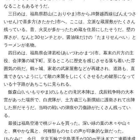
なることもあるそうだ。
三日めは、福島県郡山(こおりやま)市からJR磐越西線(ばんえつさ
いせん)で喜多方(きたかた)市へ。ここは、立派な蔵屋敷がたくさん
残っている。昔、火災が多かったため蔵を住居にしたそうだ。壁の
厚さが、なんと30センチとか。醤油味だけの「たまりせんべい」と
ラーメンが名物。
四日めは、福島県会津若松(あいづわかまつ)市。幕末の片方の主
役、会津藩の城下町。至るところに歴史を感じさせる落ち着いた雰
囲気の街だ。鶴ヶ城、家老の武家屋敷などが再建され、道路も、直
進できないようにして敵の来襲をしにくくさせるため鍵形になって
いる十字路があちこちに見られる。
飯森山(いいもりやま)のふもとの滝沢本陣は、戊辰戦争時の大本
営があった場所で、白虎隊が、土方歳三ら新撰組に護衛されて出陣
した所だそうだ。当時の戦いの弾痕や刀傷跡がたくさん残ってい
る。
最後は福島空港で桃ジャムを買った。深い緑の葉の木々や山々
と、爽やかな風と、何種類ものセミの声が印象的な旅だった。
(ちなみに、今日、北京五輪で北島選手が100ｍ平泳ぎで二連覇達成