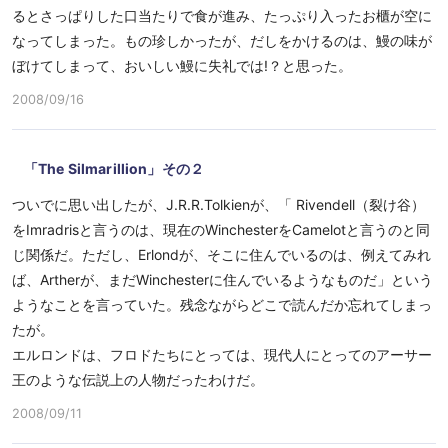
るとさっぱりした口当たりで食が進み、たっぷり入ったお櫃が空に
なってしまった。もの珍しかったが、だしをかけるのは、鰻の味が
ぼけてしまって、おいしい鰻に失礼では!？と思った。
2008/09/16
「The Silmarillion」その２
ついでに思い出したが、J.R.R.Tolkienが、「 Rivendell（裂け谷）
をImradrisと言うのは、現在のWinchesterをCamelotと言うのと同
じ関係だ。ただし、Erlondが、そこに住んでいるのは、例えてみれ
ば、Artherが、まだWinchesterに住んでいるようなものだ」という
ようなことを言っていた。残念ながらどこで読んだか忘れてしまっ
たが。
エルロンドは、フロドたちにとっては、現代人にとってのアーサー
王のような伝説上の人物だったわけだ。
2008/09/11