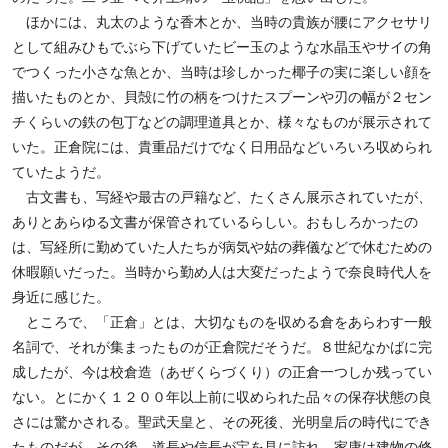
ほかには、丸太のような香木とか、当時の貴族が腰にアクセサリ
として組みひもでぶら下げていたビー玉のような水晶玉やサイの角
でつくった小さな魚とか、当時は珍しかった椰子の実に楽しい顔を
描いたものとか、貝殻に竹の柄をつけたスプーンや刃の幅が２セン
チくらいの鉄の包丁などの調理道具とか、様々なものが展示されて
いた。正倉院には、貴重品だけでなく日用品などいろいろ収められ
ていたようだ。
古文書も、写経や最古の戸籍など、たくさん展示されていたが、
ありとあらゆる文書が保管されているらしい。おもしろかったの
は、写経所に勤めていた人たちが病気や姑の葬儀などで休むための
休暇願いだった。当時から勤め人は大変だったようで奈良時代人を
身近に感じた。
ところで、「正倉」とは、大切なものを収める倉をあらわす一般
名詞で、それが集まったものが正倉院だそうだ。８世紀なかばに完
成したが、今は校倉造（あぜくらづくり）の正倉一つしか残ってい
ない。とにかく１２００年以上前に収められた品々の保存状態の良
さには驚かされる。聖武天皇と、その死後、光明皇后の時代にでき
たものだが、その後、道長や信長が宝を見に訪れ、家康は建物の修