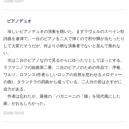
2008/10/07
ピアノデュオ
珍しいピアノデュオの演奏を聴いた。まずラヴェルのスペイン狂
詩曲を連弾で。一台のピアノを二人で弾くので肘や脚が当たったり
して大変だそうだが、何より小柄な演奏者でないと並んで座れな
い。
次は二台のピアノなので見るからにゆったりとしてほっとする。
ラフマニノフの組曲第二番。二台のピアノのための作品で、序奏、
ワルツ、ロマンス(作者らしいロシアの自然を想わせるメロディー
の曲)、タランテラの四曲から成っている。二人分の音はさすがに
迫力がある。
作者は忘れたが、最後の「パガニーニの『鐘』を現代風にした
曲」がおもしろかった。
2008/10/03