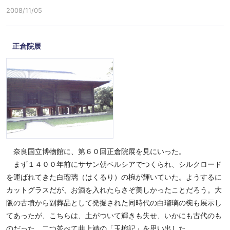
2008/11/05
正倉院展
奈良国立博物館に、第６０回正倉院展を見にいった。
まず１４００年前にササン朝ペルシアでつくられ、シルクロード
を運ばれてきた白瑠璃（はくるり）の椀が輝いていた。ようするに
カットグラスだが、お酒を入れたらさぞ美しかったことだろう。大
阪の古墳から副葬品として発掘された同時代の白瑠璃の椀も展示し
てあったが、こちらは、土がついて輝きも失せ、いかにも古代のも
のだった。二つ並べて井上靖の「玉椀記」を思い出した。