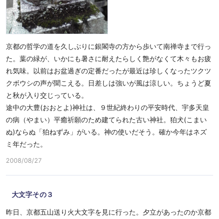
京都の哲学の道を久しぶりに銀閣寺の方から歩いて南禅寺まで行っ
た。葉の緑が、いかにも暑さに耐えたらしく艶がなくて木々もお疲
れ気味。以前はお盆過ぎの定番だったが最近は珍しくなったツクツ
クボウシの声が聞こえる。日差しは強いが風は涼しい。ちょうど夏
と秋が入り交じっている。
途中の大豊(おおとよ)神社は、９世紀終わりの平安時代、宇多天皇
の病（やまい）平癒祈願のため建てられた古い神社。狛犬(こまい
ぬ)ならぬ「狛ねずみ」がいる。神の使いだそう。確か今年はネズ
ミ年だった。
2008/08/27
大文字その３
昨日、京都五山送り火大文字を見に行った。夕立があったのか京都