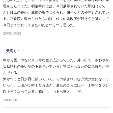
理もしたそうだ。明治時代には、今日展示されていた螺鈿（らで
ん）細工の鏡や、黒柿の板でつくられた厨子などの修理もされてい
る。正倉院に収められたものは、代々の為政者が残そうと努力して
今日まで伝わってきたのだとつくづく思った。
2008/10/28
天高く・・・
朝から雲一つない真っ青な空が広がっていた。外へ出て、さわやか
な秋晴れの高い空の下を歩いていると特に何もないのに気持ちが弾
んでくる。
気がつくと日が西に傾いていて、その後きれいな夕焼け空になって
いった。日没が５時１５分過ぎ。夏至のころに比べ、１時間２０分
以上早くなっている。確かに「つるべ落とし」だ。
2008/10/16