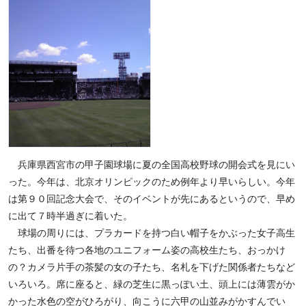
兵庫県西宮市の甲子園球場に夏の全国高校野球の開会式を見にい
った。今年は、北京オリンピックのため例年より早いらしい。今年
は第９０回記念大会で、そのイベントが先にあるというので、早め
に出て７時半過ぎに着いた。
球場の周りには、プラカードを持つ白い帽子をかぶった女子高生
たち、出番を待つ各地のユニフォーム姿の高校生たち、おっかけ
の？カメラ片手の茶髪の女の子たち、名札を下げた関係者たちなど
いろいろ。席に座ると、緑の芝生に黒っぽい土、頭上には薄雲がか
かった水色の空がひろがり、向こうに六甲の山並みがかすんでい