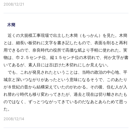
2008/12/21
木簡
近くの大規模工事現場で出土した木簡（もっかん）を見た。木簡
とは、細長い板切れに文字を書き記したもので、表面を削ると再利
用できるので、奈良時代の役所で高価な紙より手軽に使われた。実
物は、巾２.５センチ位、縦１５センチ位の木切れで、何か文字が書
いてあるが、素人目には古ぼけた木切れにしか見えない。
でも、これが発見されたということは、当時の政治の中心地、平
城京と深いつながりがあったという意味になるそうで、このあたり
が８世紀の昔から結構栄えていたのがわかる。その後、住む人が入
れ替わり時代も移り変わってきたが、過去と現在は切り離されたも
のではなく、ずっとつながってきているのだなあとあらためて思っ
た。
2008/12/14