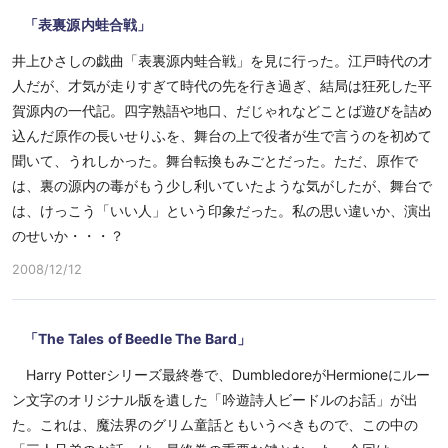
「表裏源内蛙合戦」
井上ひさしの戯曲「表裏源内蛙合戦」を見に行った。江戸時代の才
人だが、才気が走りすぎて時代の先を行き過ぎ、結局は狂死した平
賀源内の一代記。四字熟語や地口、だじゃれなどことば遊びを詰め
込んだ原作の長いせりふを、舞台の上で役者が生で言うのを初めて
聞いて、うれしかった。舞台転換もみごとだった。ただ、原作で
は、裏の源内の毒がもう少し利いていたような気がしたが、舞台で
は、けっこう「いい人」という印象だった。私の思い違いか、演出
のせいか・・・？
2008/12/12
「The Tales of Beedle The Bard」
Harry Potterシリーズ最終巻で、DumbledoreがHermioneにルー
ン文字のオリジナル版を遺した「吟遊詩人ビードルのお話」が出
た。これは、魔法界のグリム童話ともいうべきもので、この中の