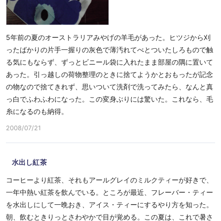
5年前の夏のオーストラリアみやげの羊毛があった。ヒツジから刈
ったばかりの片手一握りの灰色で薄汚れてべとついたしろもので触
る気にもならず、ずっとビニール袋に入れたまま部屋の隅に置いて
あった。引っ越しの荷物整理のときに捨てようかとおもったが記念
の物なので捨てきれず、思いついて洗剤で洗ってみたら、なんと真
っ白でふわふわになった。この変身ぶりには驚いた。これなら、毛
糸になるのも納得。
2008/07/21
水出し紅茶
コーヒーより紅茶、それもアールグレイのミルクティーが好きで、
一年中熱い紅茶を飲んでいる。ところが最近、フレーバー・ティー
を水出しにして一晩おき、アイス・ティーにするやり方を知った。
朝、飲むときりっとさわやかで目が覚める。この夏は、これで暑さ