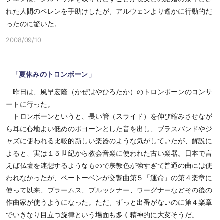
れた人間のベレンを手助けしたが、アルウェンより遙かに行動的だ
ったのに驚いた。
2008/09/10
「夏休みのトロンボーン」
昨日は、風早宏隆（かぜはやひろたか）のトロンボーンのコンサ
ートに行った。
トロンボーンというと、長い管（スライド）を伸び縮みさせなが
ら耳に心地よい低めのボヨーンとした音を出し、ブラスバンドやジ
ャズに使われる比較的新しい楽器のような気がしていたが、解説に
よると、実は１５世紀から教会音楽に使われた古い楽器。日本で言
えば仏壇を連想するようなもので宗教色が強すぎて普通の曲には使
われなかったが、ベートーベンが交響曲第５「運命」の第４楽章に
使って以来、ブラームス、ブルックナー、ワーグナーなどその後の
作曲家が使うようになった。ただ、ずっと出番がないのに第４楽章
でいきなり目立つ旋律という場面も多く精神的に大変そうだ。