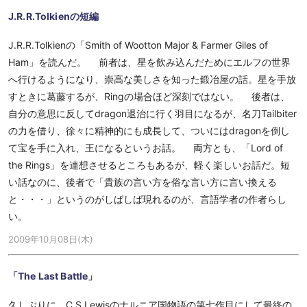
J.R.R.Tolkienの短編
J.R.R.Tolkienの「Smith of Wootton Major & Farmer Giles of
Ham」を読んだ。 前者は、星を飲み込んだためにエルフの世界
へ行けるようになり、崇高な美しさを知った鍛冶屋の話。星を手放
すときに葛藤するが、Ringの場合ほど深刻ではない。 後者は、
自分の意思に反してdragon退治に行く羽目になるが、名刀Tailbiter
の力を借り、徐々に精神的にも成長して、ついにはdragonを倒し
て宝を手に入れ、王になるというお話。 両方とも、「Lord of
the Rings」を連想させるところもあるが、軽く楽しいお話だ。短
い話なのに、後者で「貴族の言い方を俗な言い方に言い換える
と・・・」というのがしばしば現れるのが、言語学者の作者らし
い。
2009年10月08日(木)
「The Last Battle」
久しぶりに、C.S.Lewisのナルニア国物語の第七作目にして最終の