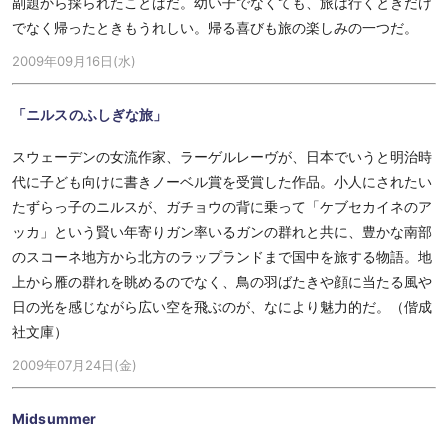
副題から採られたことばだ。幼い子でなくても、旅は行くときだけ
でなく帰ったときもうれしい。帰る喜びも旅の楽しみの一つだ。
2009年09月16日(水)
「ニルスのふしぎな旅」
スウェーデンの女流作家、ラーゲルレーヴが、日本でいうと明治時
代に子ども向けに書きノーベル賞を受賞した作品。小人にされたい
たずらっ子のニルスが、ガチョウの背に乗って「ケブセカイネのア
ッカ」という賢い年寄りガン率いるガンの群れと共に、豊かな南部
のスコーネ地方から北方のラップランドまで国中を旅する物語。地
上から雁の群れを眺めるのでなく、鳥の羽ばたきや顔に当たる風や
日の光を感じながら広い空を飛ぶのが、なにより魅力的だ。（偕成
社文庫）
2009年07月24日(金)
Midsummer