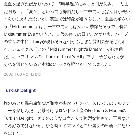
夏至を過ぎたばかりなので、6時半過ぎにやっと日が沈み、まだま
だ明るい。「夏至」といっても梅雨だし一年中でいちばん日が長い
くらいしか思わないが、英語では印象が違うらしい。夏至の頃をい
う「Midsummer」は、一年中でいちばんいい季節だそうで、特に
Midsummer Eveというと、古代の祭りの日で、かがり火、ハーブ
の香りの中に、fairyが現れそうな何かふしぎな雰囲気が感じられ
る。シェイクスピアの「Midsummer Night's Dream」が代表的
だ。キップリングの「Puck of Pook's Hill」では、子どもたちが、
それを演じていると本物のパックを呼びだしてしまった。
2009年06月24日(水)
Turkish Delight
旅のあいだ温泉旅館など和食が多かったので、久しぶりのミルクテ
ィーを楽しんだ。お茶うけはロンドン土産のFortnum & Masonの
Turkish Delight。グミのような口当たりで強烈な甘さで、正直なと
ころ好みではないが、ひと時エドマンドと白い魔女の出会いに思い
をはせた。