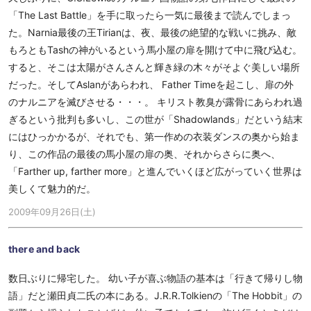
「The Last Battle」を手に取ったら一気に最後まで読んでしまっ
た。Narnia最後の王Tirianは、夜、最後の絶望的な戦いに挑み、敵
もろともTashの神がいるという馬小屋の扉を開けて中に飛び込む。
すると、そこは太陽がさんさんと輝き緑の木々がそよぐ美しい場所
だった。そしてAslanがあらわれ、 Father Timeを起こし、扉の外
のナルニアを滅びさせる・・・。 キリスト教臭が露骨にあらわれ過
ぎるという批判も多いし、この世が「Shadowlands」だという結末
にはひっかかるが、それでも、第一作めの衣装ダンスの奥から始ま
り、この作品の最後の馬小屋の扉の奥、それからさらに奥へ、
「Farther up, farther more」と進んでいくほど広がっていく世界は
美しくて魅力的だ。
2009年09月26日(土)
there and back
数日ぶりに帰宅した。 幼い子が喜ぶ物語の基本は「行きて帰りし物
語」だと瀬田貞二氏の本にある。J.R.R.Tolkienの「The Hobbit」の