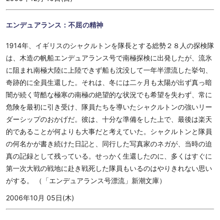
エンデュアランス：不屈の精神
1914年、イギリスのシャクルトンを隊長とする総勢２８人の探検隊
は、木造の帆船エンデュアランス号で南極探検に出発したが、流氷
に阻まれ南極大陸に上陸できず船も沈没して一年半漂流した挙句、
奇跡的に全員生還した。それは、冬には二ヶ月も太陽が出ず真っ暗
闇が続く苛酷な極寒の南極の絶望的な状況でも希望を失わず、常に
危険を最初に引き受け、隊員たちを導いたシャクルトンの強いリー
ダーシップのおかげだ。彼は、十分な準備をした上で、最後は楽天
的であることが何よりも大事だと考えていた。シャクルトンと隊員
の何名かが書き続けた日記と、同行した写真家のネガが、当時の迫
真の記録として残っている。せっかく生還したのに、多くはすぐに
第一次大戦の戦地に赴き戦死した隊員もいるのはやりきれない思い
がする。 （「エンデュアランス号漂流」新潮文庫）
2006年10月 05日(木)