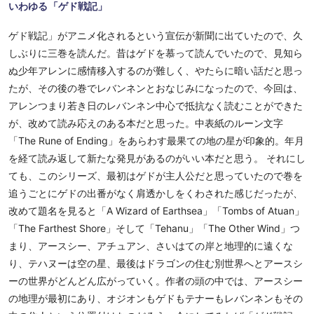
いわゆる「ゲド戦記」
ゲド戦記」がアニメ化されるという宣伝が新聞に出ていたので、久
しぶりに三巻を読んだ。昔はゲドを慕って読んでいたので、見知ら
ぬ少年アレンに感情移入するのが難しく、やたらに暗い話だと思っ
たが、その後の巻でレバンネンとおなじみになったので、今回は、
アレンつまり若き日のレバンネン中心で抵抗なく読むことができた
が、改めて読み応えのある本だと思った。中表紙のルーン文字
「The Rune of Ending」をあらわす最果ての地の星が印象的。年月
を経て読み返して新たな発見があるのがいい本だと思う。 それにし
ても、このシリーズ、最初はゲドが主人公だと思っていたので巻を
追うごとにゲドの出番がなく肩透かしをくわされた感じだったが、
改めて題名を見ると「A Wizard of Earthsea」「Tombs of Atuan」
「The Farthest Shore」そして「Tehanu」「The Other Wind」つ
まり、アースシー、アチュアン、さいはての岸と地理的に遠くな
り、テハヌーは空の星、最後はドラゴンの住む別世界へとアースシ
ーの世界がどんどん広がっていく。作者の頭の中では、アースシー
の地理が最初にあり、オジオンもゲドもテナーもレバンネンもその