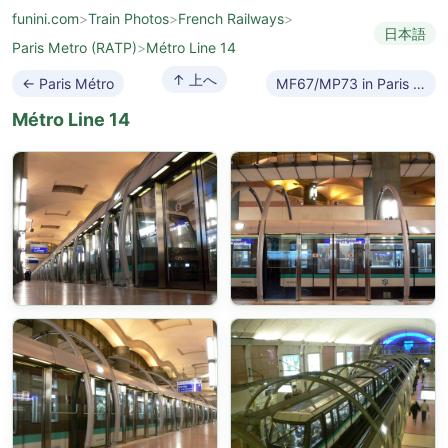
funini.com
>
Train Photos
>
French Railways
>
日本語
Paris Metro (RATP)
>
Métro Line 14
↑ 上へ
← Paris Métro
MF67/MP73 in Paris Métro →
Métro Line 14