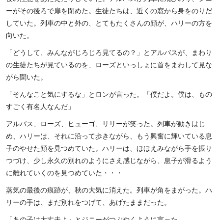
ーがその後ろで扉を閉めた。生徒たちは、近くの窓から身をのりだ
していた。列車の中と外の、とてもたくさんの顔が、ハリーの方を
向いた。
「どうして、みんながじろじろ見てるの？」とアルバスが、まわり
の生徒たちが見ているのを、ローズといっしょに首をまわして見な
がら聞いた。
「そんなこと気にするな」とロンが言った。「僕だよ。僕は、もの
すごく有名人なんだ」
アルバス、ローズ、ヒューゴ、リリーが笑った。列車が動きはじ
め、ハリーは、それに沿って歩きながら、もう興奮に輝いている息
子のやせた顔を見つめていた。ハリーは、ほほえみながら手を振り
つづけ、少し永久の別れのようにさえ感じながら、息子が滑るよう
に離れていくのを見つめていた・・・
蒸気の最後の痕跡が、秋の大気に消えた。列車が角をまがった。ハ
リーの手は、まだ別れをつげて、あげたままだった。
「あの子は大丈夫よ」とジニーがつぶやくように言った。