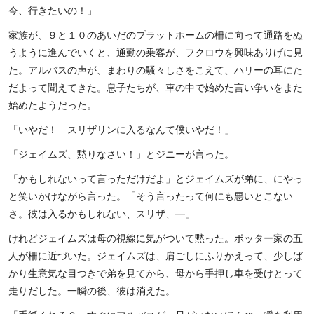
今、行きたいの！」
家族が、９と１０のあいだのプラットホームの柵に向って通路をぬ
うように進んでいくと、通勤の乗客が、フクロウを興味ありげに見
た。アルバスの声が、まわりの騒々しさをこえて、ハリーの耳にた
だよって聞えてきた。息子たちが、車の中で始めた言い争いをまた
始めたようだった。
「いやだ！ スリザリンに入るなんて僕いやだ！」
「ジェイムズ、黙りなさい！」とジニーが言った。
「かもしれないって言っただけだよ」とジェイムズが弟に、にやっ
と笑いかけながら言った。「そう言ったって何にも悪いとこない
さ。彼は入るかもしれない、スリザ、―」
けれどジェイムズは母の視線に気がついて黙った。ポッター家の五
人が柵に近づいた。ジェイムズは、肩ごしにふりかえって、少しば
かり生意気な目つきで弟を見てから、母から手押し車を受けとって
走りだした。一瞬の後、彼は消えた。