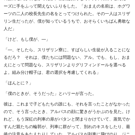
ーズに手をふって聞えないふりをした。「おまえの名前は、ホグワ
ーツの二人の校長先生の名をとってつけられた。その一人はスリザ
リン生だったが、僕が知っているうちで、おそらくいちばん勇敢な
人だ」
「けど、もし僕が、―」
「―、そしたら、スリザリン寮に、すばらしい生徒が入ることにな
るだろ？ それは、僕たちには問題ない、アル。でも、もし、おま
えにとって問題なら、スリザリンよりグリフィンドールを選べる
よ。組み分け帽子は、君の選択を考慮してくれる」
「ほんとに？」
「僕のときが、そうだった」とハリーが言った。
彼は、これまで子どもたちの誰にも、それを言ったことがなかった
ので、そう言ったとき、アルバスの顔に驚きがうかぶのを見た。け
れど、もう深紅の列車の扉がバタンと閉まりかけていて、蒸気でか
すんだ親たちの輪郭が、列車に群がって、別れのキスをしたり、最
後の注意をあたえたりしていた。アルバスが列車に飛びのり、ジニ