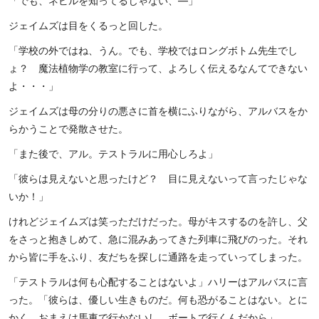
「でも、ネビルを知ってるじゃない、―」
ジェイムズは目をくるっと回した。
「学校の外ではね、うん。でも、学校ではロングボトム先生でし
ょ？ 魔法植物学の教室に行って、よろしく伝えるなんてできない
よ・・・」
ジェイムズは母の分りの悪さに首を横にふりながら、アルバスをか
らかうことで発散させた。
「また後で、アル。テストラルに用心しろよ」
「彼らは見えないと思ったけど？ 目に見えないって言ったじゃな
いか！」
けれどジェイムズは笑っただけだった。母がキスするのを許し、父
をさっと抱きしめて、急に混みあってきた列車に飛びのった。それ
から皆に手をふり、友だちを探しに通路を走っていってしまった。
「テストラルは何も心配することはないよ」ハリーはアルバスに言
った。「彼らは、優しい生きものだ。何も恐がることはない。とに
かく、おまえは馬車で行かないし。ボートで行くんだから」