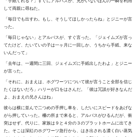
「手紙くれる？」すぐにアルバスが、兄がいないほんの一瞬を利用
して両親に尋ねた。
「毎日でも出すわ。もし、そうしてほしかったらね」とジニーが言
った。
「毎日じゃない」とアルバスが、すぐ言った。「ジェイムズが言っ
てたけど、たいていの子は一ヶ月に一回しか、うちから手紙、来な
いんだって」
「去年は、一週間に三回、ジェイムズに手紙出したわよ」とジニー
が言った。
「それに、おまえは、ホグワーツについて彼が言うこと全部を信じ
たくはないだろ」ハリーが口をはさんだ。「彼は冗談が好きなんだ
よ、おまえの兄さんはね」
彼らは横に並んで二つめの手押し車を、しだいにスピードをあげな
がら押していった。柵の所まで来ると、アルバスがひるんだが、衝
突はせず、代りに、家族は９と４分の３のプラットホームに出てき
た。そこは深紅のホグワーツ急行から、はき出される濃く白い蒸気