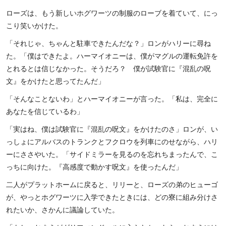
ローズは、もう新しいホグワーツの制服のローブを着ていて、にっ
こり笑いかけた。
「それじゃ、ちゃんと駐車できたんだな？」ロンがハリーに尋ね
た。「僕はできたよ。ハーマイオニーは、僕がマグルの運転免許を
とれるとは信じなかった。そうだろ？ 僕が試験官に『混乱の呪
文』をかけたと思ってたんだ」
「そんなことないわ」とハーマイオニーが言った。「私は、完全に
あなたを信じているわ」
「実はね、僕は試験官に『混乱の呪文』をかけたのさ」ロンが、い
っしょにアルバスのトランクとフクロウを列車にのせながら、ハリ
ーにささやいた。「サイドミラーを見るのを忘れちまったんで、こ
っちに向けた。『高感度で動かす呪文』を使ったんだ」
二人がプラットホームに戻ると、リリーと、ローズの弟のヒューゴ
が、やっとホグワーツに入学できたときには、どの寮に組み分けさ
れたいか、さかんに議論していた。