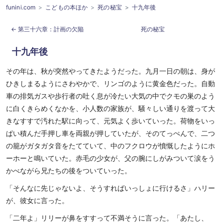
funini.com
こどもの本ほか
死の秘宝
十九年後
第三十六章：計画の欠陥
死の秘宝
十九年後
その年は、秋が突然やってきたようだった。九月一日の朝は、身が
ひきしまるようにさわやかで、リンゴのように黄金色だった。自動
車の排気ガスや歩行者の吐く息が冷たい大気の中でクモの巣のよう
に白くきらめくなかを、小人数の家族が、騒々しい通りを渡って大
きなすすで汚れた駅に向って、元気よく歩いていった。荷物をいっ
ぱい積んだ手押し車を両親が押していたが、そのてっぺんで、二つ
の籠がガタガタ音をたてていて、中のフクロウが憤慨したようにホ
ーホーと鳴いていた。赤毛の少女が、父の腕にしがみついて涙をう
かべながら兄たちの後をついていった。
「そんなに先じゃないよ、そうすればいっしょに行けるさ」ハリー
が、彼女に言った。
「二年よ」リリーが鼻をすすって不満そうに言った。「あたし、