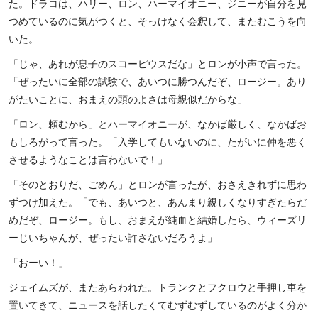
た。ドラコは、ハリー、ロン、ハーマイオニー、ジニーが自分を見
つめているのに気がつくと、そっけなく会釈して、またむこうを向
いた。
「じゃ、あれが息子のスコーピウスだな」とロンが小声で言った。
「ぜったいに全部の試験で、あいつに勝つんだぞ、ロージー。あり
がたいことに、おまえの頭のよさは母親似だからな」
「ロン、頼むから」とハーマイオニーが、なかば厳しく、なかばお
もしろがって言った。「入学してもいないのに、たがいに仲を悪く
させるようなことは言わないで！」
「そのとおりだ、ごめん」とロンが言ったが、おさえきれずに思わ
ずつけ加えた。「でも、あいつと、あんまり親しくなりすぎたらだ
めだぞ、ロージー。もし、おまえが純血と結婚したら、ウィーズリ
ーじいちゃんが、ぜったい許さないだろうよ」
「おーい！」
ジェイムズが、またあらわれた。トランクとフクロウと手押し車を
置いてきて、ニュースを話したくてむずむずしているのがよく分か