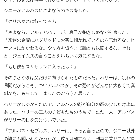
ジニーがアルバスにさよならのキスをした。
「クリスマスに待ってるわ」
「さよなら、アル」とハリーが、息子が抱きしめながら言った。
「来週の金曜にハグリッドにお茶に招かれているのを忘れるな。ピ
ーブスにかかわるな。やり方を習うまで誰とも決闘するな。それ
と、ジェイムズの言うことをいちいち気にするな」
「もし僕がスリザリンに入ったら？」
そのささやきは父だけに向けられたものだった。ハリーは、別れの
瞬間だからこそ、ついアルバスが、その恐れがどんなに大きくて真
剣かを、もらしてしまったのだろうと思った。
ハリーがしゃがんだので、アルバスの顔が自分の顔の少しだけ上に
あった。ハリーの三人の子どもたちのうちで、ただ一人、アルバス
がリリーの目を受けついでいた。
「アルバス・セブルス」ハリーは、そっと言ったので、ジニー以外
の誰にも聞かれなかったが、彼女は如才なく、列車に乗りこんだロ