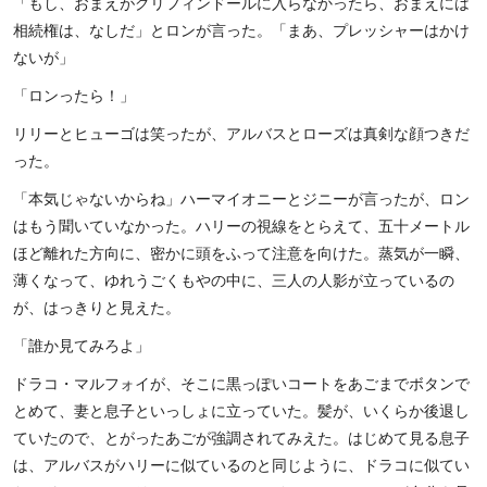
「もし、おまえがグリフィンドールに入らなかったら、おまえには
相続権は、なしだ」とロンが言った。「まあ、プレッシャーはかけ
ないが」
「ロンったら！」
リリーとヒューゴは笑ったが、アルバスとローズは真剣な顔つきだ
った。
「本気じゃないからね」ハーマイオニーとジニーが言ったが、ロン
はもう聞いていなかった。ハリーの視線をとらえて、五十メートル
ほど離れた方向に、密かに頭をふって注意を向けた。蒸気が一瞬、
薄くなって、ゆれうごくもやの中に、三人の人影が立っているの
が、はっきりと見えた。
「誰か見てみろよ」
ドラコ・マルフォイが、そこに黒っぽいコートをあごまでボタンで
とめて、妻と息子といっしょに立っていた。髪が、いくらか後退し
ていたので、とがったあごが強調されてみえた。はじめて見る息子
は、アルバスがハリーに似ているのと同じように、ドラコに似てい