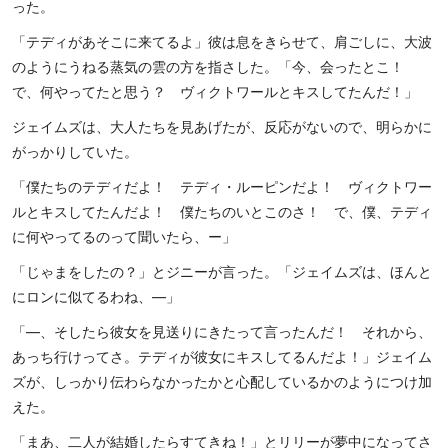
った。
「テディがあそこに来てるよ」彼は息をきらせて、肩ごしに、大波
のようにうねる蒸気の雲の方を指さした。「今、会ったとこ！
で、何やってたと思う？ ヴィクトワールとキスしてたんだ！」
ジェイムズは、大人たちを見あげたが、反応がないので、明らかに
がっかりしていた。
「僕たちのテディだよ！ テディ・ルーピンだよ！ ヴィクトワー
ルとキスしてたんだよ！ 僕たちのいとこのさ！ で、僕、テディ
に何やってるのって聞いたら、ー」
「じゃまをしたの？」とジニーが言った。「ジェイムズは、ほんと
にロンに似てるわね、―」
「―、そしたら彼女を見送りにきたって言ったんだ！ それから、
あっち行けってさ。テディが彼女にキスしてるんだよ！」ジェイム
ズが、しっかり伝わらなかったかと心配しているかのようにつけ加
えた。
「まあ、二人が結婚したらすてきね！」とリリーが夢中になってさ