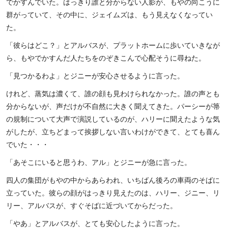
でかすんでいた。はっきり誰と分からない人影が、もやの向こうに
群がっていて、その中に、ジェイムズは、もう見えなくなってい
た。
「彼らはどこ？」とアルバスが、プラットホームに歩いていきなが
ら、もやでかすんだ人たちをのぞきこんで心配そうに尋ねた。
「見つかるわよ」とジニーが安心させるように言った。
けれど、蒸気は濃くて、誰の顔も見わけられなかった。誰の声とも
分からないが、声だけが不自然に大きく聞えてきた。パーシーが箒
の規制について大声で演説しているのが、ハリーに聞えたような気
がしたが、立ちどまって挨拶しない言いわけができて、とても喜ん
でいた・・・
「あそこにいると思うわ、アル」とジニーが急に言った。
四人の集団がもやの中からあらわれ、いちばん後ろの車両のそばに
立っていた。彼らの顔がはっきり見えたのは、ハリー、ジニー、リ
リー、アルバスが、すぐそばに近づいてからだった。
「やあ」とアルバスが、とても安心したように言った。