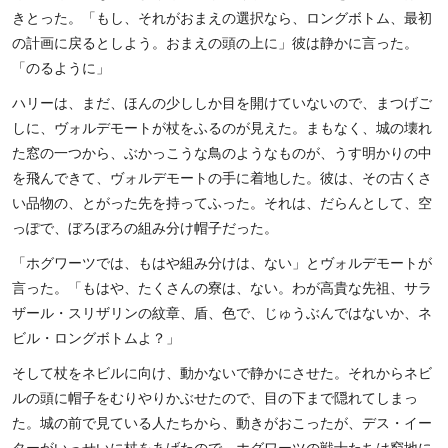
きとった。「もし、それがおまえの選択なら、ロングボトム、最初
の計画に戻るとしよう。おまえの頭の上に」彼は静かに言った。
「のるように」
ハリーは、まだ、ほんの少ししか目を開けていないので、まつげご
しに、ヴォルデモートが杖をふるのが見えた。まもなく、城の壊れ
た窓の一つから、ぶかっこうな鳥のようなものが、うす明かりの中
を飛んできて、ヴォルデモートの手に着地した。彼は、その古くさ
い品物の、とがった先を持ってふった。それは、だらんとして、空
っぽで、ぼろぼろの組み分け帽子だった。
「ホグワーツでは、もはや組み分けは、ない」とヴォルデモートが
言った。「もはや、たくさんの寮は、ない。わが高貴な先祖、サラ
ザール・スリザリンの紋章、盾、色で、じゅうぶんではないか、ネ
ビル・ロングボトムよ？」
そして杖をネビルに向け、動かないで静かにさせた。それからネビ
ルの頭に帽子をむりやりかぶせたので、目の下まで隠れてしまっ
た。城の前で見ている人たちから、動きがおこったが、デス・イー
ターがいっせいに杖をあげたので、ホグワーツの戦士たちは窮地に