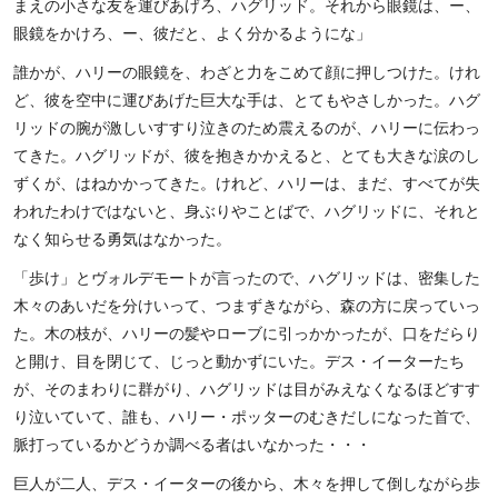
まえの小さな友を運びあげろ、ハグリッド。それから眼鏡は、ー、
眼鏡をかけろ、ー、彼だと、よく分かるようにな」
誰かが、ハリーの眼鏡を、わざと力をこめて顔に押しつけた。けれ
ど、彼を空中に運びあげた巨大な手は、とてもやさしかった。ハグ
リッドの腕が激しいすすり泣きのため震えるのが、ハリーに伝わっ
てきた。ハグリッドが、彼を抱きかかえると、とても大きな涙のし
ずくが、はねかかってきた。けれど、ハリーは、まだ、すべてが失
われたわけではないと、身ぶりやことばで、ハグリッドに、それと
なく知らせる勇気はなかった。
「歩け」とヴォルデモートが言ったので、ハグリッドは、密集した
木々のあいだを分けいって、つまずきながら、森の方に戻っていっ
た。木の枝が、ハリーの髪やローブに引っかかったが、口をだらり
と開け、目を閉じて、じっと動かずにいた。デス・イーターたち
が、そのまわりに群がり、ハグリッドは目がみえなくなるほどすす
り泣いていて、誰も、ハリー・ポッターのむきだしになった首で、
脈打っているかどうか調べる者はいなかった・・・
巨人が二人、デス・イーターの後から、木々を押して倒しながら歩