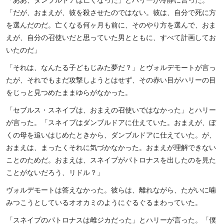
「だが、おまえが、彼を殺させたのではない。彼は、自分で死に方
を選んだのだ。亡くなる何ヶ月も前に、そのやり方を選んで、おま
えが、自分の召使いだと思っていた男とともに、すべて計画してお
いたのだ」
「それは、なんたる子どもじみた夢だ？」とヴォルデモートが言っ
たが、それでもまだ攻撃しようとはせず、その赤い目がハリーの目
をじっと見つめたままゆらがなかった。
「セブルス・スネイプは、おまえの召使いではなかった」とハリー
が言った。「スネイプはダンブルドアに仕えていた。おまえが、ぼ
くの母を追いはじめたときから、ダンブルドアに仕えていた。が、
おまえは、まったくそれに気づかなかった。おまえが理解できない
ことのためだ。おまえは、スネイプがパトロナスを出したのを見た
ことがないだろう、リドル？」
ヴォルデモートは答えなかった。彼らは、離れながら、たがいに噛
みつこうとしているオオカミのようにぐるぐるまわっていた。
「スネイプのパトロナスは雌ジカだった」とハリーが言った。「僕