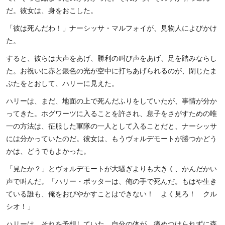
だ。彼女は、身をおこした。
「彼は死んだわ！」ナーシッサ・マルフォイが、見物人によびかけ
た。
すると、彼らは大声をあげ、勝利の叫び声をあげ、足を踏みならし
た。お祝いに赤と銀色の光が空中に打ちあげられるのが、閉じたま
ぶたをとおして、ハリーに見えた。
ハリーは、まだ、地面の上で死んだふりをしていたが、事情が分か
ってきた。ホグワーツに入ることを許され、息子をさがすための唯
一の方法は、征服した軍隊の一人として入ることだと、ナーシッサ
には分かっていたのだ。彼女は、もうヴォルデモートが勝つかどう
かは、どうでもよかった。
「見たか？」とヴォルデモートが大騒ぎよりも大きく、かんだかい
声で叫んだ。「ハリー・ポッターは、俺の手で死んだ。もはや生き
ている誰も、俺をおびやかすことはできない！ よく見ろ！ クル
シオ！」
ハリーは、それを予想していた。自分の体が、痛めつけられずに森