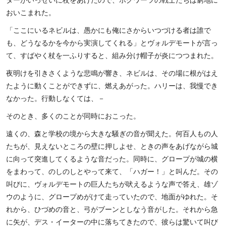
おいこまれた。
「ここにいるネビルは、愚かにも俺にさからいつづける者は誰で
も、どうなるかを今から実演してくれる」とヴォルデモートが言っ
て、すばやく杖を一ふりすると、組み分け帽子が炎につつまれた。
夜明けを引きさくような悲鳴が響き、ネビルは、その場に根がはえ
たように動くことができずに、燃えあがった。ハリーは、我慢でき
なかった。行動しなくては、－
そのとき、多くのことが同時におこった。
遠くの、森と学校の境から大きな騒ぎの音が聞えた。何百人もの人
たちが、見えないところの壁に押しよせ、ときの声をあげながら城
に向って突進してくるような音だった。同時に、グロープが城の横
をまわって、のしのしとやって来て、「ハガー！」と叫んだ。その
叫びに、ヴォルデモートの巨人たちが吠えるような声で答え、雄ゾ
ウのように、グロープめがけて走っていたので、地面がゆれた。そ
れから、ひづめの音と、弓がブーンとしなう音がした。それから急
に矢が、デス・イーターの中に落ちてきたので、彼らは驚いて叫び