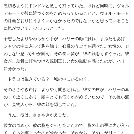
裏切るようにドンドンと激しく打っていた。けれど同時に、ヴォル
デモートが彼に近づくのをためらっていることと、ヴォルデモート
の計画どおりにうまくいかなかったのではないかと思っていること
に気がついて、少しほっとした。
予想したよりやわらかな手が、ハリーの顔に触れ、まぶたをあげ、
シャツの中に入って胸を触り、心臓のうごきを調べた。女性の、せ
わしない息づかいが聞え、その長い髪が、彼の顔をくすぐった。彼
女が、肋骨に打ちつける規則正しい命の鼓動を感じたのが、ハリー
に分かった。
「ドラコは生きている？ 城の中にいるの？」
そのささやき声は、ようやく聞きとれた。彼女の唇が、ハリーの耳
のすぐ近くにあり、頭をとても低くかがめていたので、その長い髪
が、見物人から、彼の顔を隠していた。
「うん」彼は、ささやきかえした。
彼女のつめが、彼の胸をぐっと突いたので、胸の上の手に力が入っ
て、ぐっと縮まったのが分かった。それから、その手が引っこん