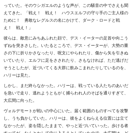
っていた。そのウシガエルのような声が、この騒音の中でさえも聞
えてきた。「戦え！ 戦え！ ハウスエルフの守り手のご主人様の
ために！ 勇敢なレグルスの名にかけて、ダーク・ロードと戦
え！ 戦え！」
彼らは、敵意にみちあふれた顔で、デス・イーターの足首や向こう
ずねを突きさした。いたるところで、デス・イーターが、大勢の重
さの下に折りかさなったり、呪文にやられたり、傷から矢を引きぬ
いていたり、エルフに足をさされたり、さもなければ、ただ逃げだ
そうとしたが、近づいてくる大群に飲みこまれたりしているのを、
ハリーは見た。
しかし、まだ終らなかった。ハリーは、戦っている人たちのあいだ
を急いで走り、逃れようともがく捕らわれ人のそばを通りすぎて、
大広間に向った。
ヴォルデモートが戦いの中心にいた。届く範囲のものすべてを攻撃
し、うち負かしていた。ハリーは、彼をよくねらえる位置には立て
なかったが、姿を隠したままで、やっと近づいていった。歩ける者
すべてが、なんとかして中に入ろうとしていたので、大広間は、ど