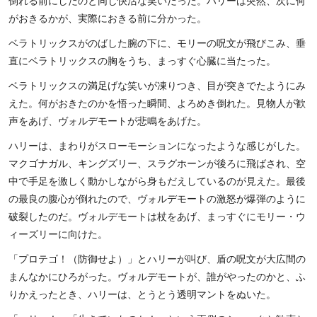
倒れる前にしたのと同じ快活な笑いだった。ハリーは突然、次に何
がおきるかが、実際におきる前に分かった。
ベラトリックスがのばした腕の下に、モリーの呪文が飛びこみ、垂
直にベラトリックスの胸をうち、まっすぐ心臓に当たった。
ベラトリックスの満足げな笑いが凍りつき、目が突きでたようにみ
えた。何がおきたのかを悟った瞬間、よろめき倒れた。見物人が歓
声をあげ、ヴォルデモートが悲鳴をあげた。
ハリーは、まわりがスローモーションになったような感じがした。
マクゴナガル、キングズリー、スラグホーンが後ろに飛ばされ、空
中で手足を激しく動かしながら身もだえしているのが見えた。最後
の最良の腹心が倒れたので、ヴォルデモートの激怒が爆弾のように
破裂したのだ。ヴォルデモートは杖をあげ、まっすぐにモリー・ウ
ィーズリーに向けた。
「プロテゴ！（防御せよ）」とハリーが叫び、盾の呪文が大広間の
まんなかにひろがった。ヴォルデモートが、誰がやったのかと、ふ
りかえったとき、ハリーは、とうとう透明マントをぬいた。