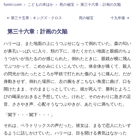
funini.com
こどもの本ほか
死の秘宝
第三十六章：計画の欠陥
第三十五章：キングズ・クロス
死の秘宝
十九年後
第三十六章：計画の欠陥
ハリーは、また地面の上にうつぶせになって倒れていた。森の匂い
が鼻孔いっぱいに入り、頬の下に、冷たくかたい地面と眼鏡のちょ
うつがいが当たるのが感じられた。倒れたときに、眼鏡が横に飛ん
でぶつかって、こめかみにくいこんでいた。体全体が痛くて、殺人
の閃光が当たったところが甲鉄で打たれた傷のように痛んだ。だが
身動きせず、倒れた場所に、左の腕をぎこちない角度に曲げ、口を
開けたまま、そのままじっとしていた。彼が死んで、勝利とよろこ
びの喝采がおきると予想していた。けれど、そのかわりに急ぎの足
音、ささやき声、心配そうなつぶやきが、あたりに満ちていた。
「閣下・・・閣下・・・」
それは、ベラトリックスの声だった。彼女は、まるで恋人にたいす
るように話しかけていた。ハリーは、目を開ける勇気はなかった