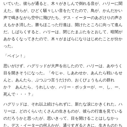
いていた。彼らが通ると、木々がきしんで倒れる音が、ハリーに聞
えた。彼らが、ひどく騒々しい音をたてたので、鳥が、かんだかい
声で鳴きながら空中に飛びたち、デス・イーターのあざけりの声さ
えもかき消した。勝ちほこった行進は、開けたところに向って進ん
だ。しばらくすると、ハリーは、閉じたまぶたをとおして、暗闇が
あかるくなってきたので、木々がまばらになりはじめたことが分か
った。
「ベイン！」
思いがけず、ハグリッドが大声を出したので、ハリーは、あやうく
目を開きそうになった。「今じゃ、しあわせか、あんたら戦いもせ
んと。あんたら、ぶつぶつ言うだけの、おくびょうもんの群れ
か？ あんたら、うれしいか、ハリー・ポッターが、ー、し、ー、
死んで・・・？」
ハグリッドは、それ以上続けられずに、新たな涙にかきくれた。ハ
リーは、どのくらいたくさんの生きものが、彼らの行進を見ている
のだろうかと思ったが、思いきって、目を開けることはしなかっ
た。デス・イーターの何人かが、通りすぎるときに、生きものたち