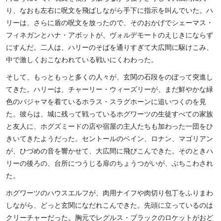
り、なおも左右に呪文を飛ばしながら手下に指示を叫んでいた。ハ
リーは、さらに盾の呪文を放ったので、そのおかげでシェーマス・
フィネガンとハナ・アボットが、ヴォルデモートのえじきにならず
にすんだ。二人は、ハリーのそばを通りすぎて大広間に駆けこみ、
中で激しくおこなわれている戦いにくわわった。
そして、もっともっと多くの人々が、玄関の石段をのぼって突進し
てきた。ハリーは、チャーリー・ウィーズリーが、まだ鮮やかな緑
色のパジャマを着ているホラス・スラグホーンに追いつくのを見
た。彼らは、城に残って戦っているホグワーツの生徒すべての家族
と友人に、ホグズミードの店や宿屋の主人たちも加わった一団をひ
きいてきたようだった。セントールのベイン、ロナン、マゴリアン
が、ひづめの音を響かせて、大広間に飛びこんできた。そのときハ
リーの後ろの、台所につうじる扉のちょうつがいが、ぶちこわされ
た。
ホグワーツのハウスエルフが、肉用ナイフや肉切り包丁をふりまわ
しながら、どっと玄関になだれこんできた。先頭に立っているのは
クリーチャーだった。胸元でレグルス・ブラックのロケットがおど