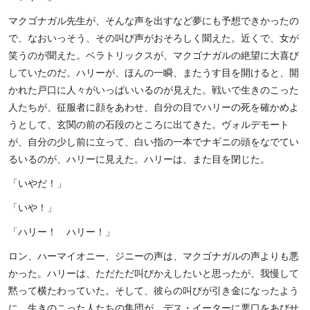
マクゴナガル先生が、そんな声を出すなど夢にも予想できかったの
で、なおいっそう、その叫び声がおそろしく聞えた。近くで、女が
笑うのが聞えた。ベラトリックスが、マクゴナガルの絶望に大喜び
していたのだ。ハリーが、ほんの一瞬、またうす目を開けると、開
かれた戸口に人々がいっぱいいるのが見えた。戦いで生きのこった
人たちが、征服者に顔をあわせ、自分の目でハリーの死を確かめよ
うとして、玄関の前の石段のところに出てきた。ヴォルデモート
が、自分の少し前に立って、白い指の一本でナギニの頭をなでてい
るいるのが、ハリーに見えた。ハリーは、また目を閉じた。
「いやだ！」
「いや！」
「ハリー！ ハリー！」
ロン、ハーマイオニー、ジニーの声は、マクゴナガルの声よりも悪
かった。ハリーは、ただただ叫びかえしたいと思ったが、我慢して
黙って横たわっていた。そして、彼らの叫びが引き金になったよう
に、生きのこった人たちの集団が、デス・イーターに悪口をあびせ