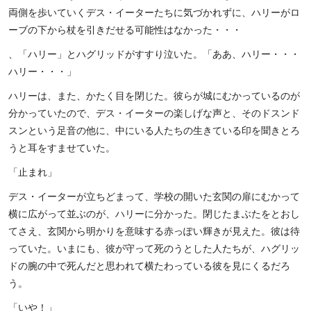
両側を歩いていくデス・イーターたちに気づかれずに、ハリーがロ
ーブの下から杖を引きだせる可能性はなかった・・・
、「ハリー」とハグリッドがすすり泣いた。「ああ、ハリー・・・
ハリー・・・」
ハリーは、また、かたく目を閉じた。彼らが城にむかっているのが
分かっていたので、デス・イーターの楽しげな声と、そのドスンド
スンという足音の他に、中にいる人たちの生きている印を聞きとろ
うと耳をすませていた。
「止まれ」
デス・イーターが立ちどまって、学校の開いた玄関の扉にむかって
横に広がって並ぶのが、ハリーに分かった。閉じたまぶたをとおし
てさえ、玄関から明かりを意味する赤っぽい輝きが見えた。彼は待
っていた。いまにも、彼が守って死のうとした人たちが、ハグリッ
ドの腕の中で死んだと思われて横たわっている彼を見にくるだろ
う。
「いや！」