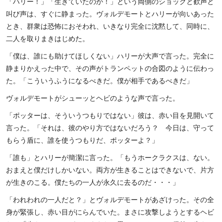
「ハリー！」「生きていたのか！」という両側のショックと歓声と
叫び声は、すぐに静まった。ヴォルデモートとハリーが向いあった
とき、群衆は恐怖におそわれ、いきなり完全に沈黙して、同時に、
二人を取りまきはじめた。
「僕は、誰にも助けてほしくない」ハリーが大声で言った。完全に
静まりかえった中で、その声がトランペットの合図のように伝わっ
た。「こういうふうになるべきだ。僕が相手であるべきだ」
ヴォルデモートがシューッとヘビのような声で言った。
「ポッターは、そういうつもりではない」彼は、赤い目を見開いて
言った。「それは、彼のやり方ではないだろう？ 今日は、守って
もらう盾に、誰を使うつもりだ、ポッターよ？」
「誰も」とハリーが簡潔に言った。「もうホークラクスは、ない。
おまえと僕だけしかいない。両方が生きることはできないで、片方
が生きのこる。僕たちの一人が永久に去るのだ・・・」
「われわれの一人だと？」とヴォルデモートがあざけった。その全
身が緊張し、赤い目がにらんでいた。まさに攻撃しようとするヘビ