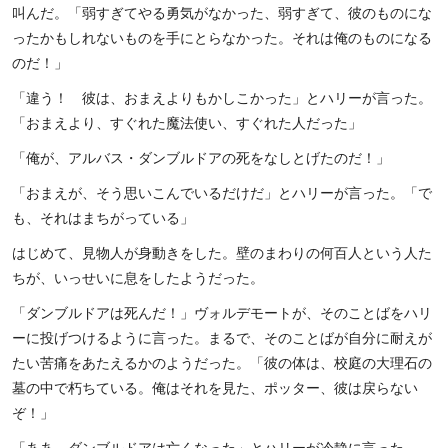
叫んだ。「弱すぎてやる勇気がなかった、弱すぎて、彼のものにな
ったかもしれないものを手にとらなかった。それは俺のものになる
のだ！」
「違う！ 彼は、おまえよりもかしこかった」とハリーが言った。
「おまえより、すぐれた魔法使い、すぐれた人だった」
「俺が、アルバス・ダンブルドアの死をなしとげたのだ！」
「おまえが、そう思いこんでいるだけだ」とハリーが言った。「で
も、それはまちがっている」
はじめて、見物人が身動きをした。壁のまわりの何百人という人た
ちが、いっせいに息をしたようだった。
「ダンブルドアは死んだ！」ヴォルデモートが、そのことばをハリ
ーに投げつけるように言った。まるで、そのことばが自分に耐えが
たい苦痛をあたえるかのようだった。「彼の体は、校庭の大理石の
墓の中で朽ちている。俺はそれを見た、ポッター、彼は戻らない
ぞ！」
「ああ、ダンブルドアは亡くなった」とハリーが冷静に言った。