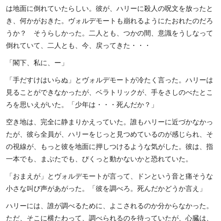
は地面に倒れていたらしい。彼が、ハリーに殺人の呪文を放ったと
き、何かがおきた。ヴォルデモートも崩れるようにたおれたのだろ
うか？ そうらしかった。二人とも、つかの間、意識をうしなって
倒れていて、二人とも、今、戻ってきた・・・
「閣下、私に、ー」
「手だすけはいらぬ」とヴォルデモートが冷たく言った。ハリーは
見ることができなかったが、ベラトリックが、手をさしのべたとこ
ろを思いえがいた。「少年は・・・死んだか？」
空き地は、完全に静まりかえっていた。誰もハリーに近づかなかっ
たが、彼ら全員が、ハリーをじっと見つめているのが感じられ、そ
の視線が、もっと彼を地面に押しつけるような気がした。彼は、指
一本でも、まぶたでも、ぴくっと動かないかと恐れていた。
「おまえが」とヴォルデモートが言って、ドンという音と痛そうな
小さな叫び声があがった。「彼を調べろ。死んだかどうか言え」
ハリーには、誰が調べるために、よこされるのか分からなかった。
ただ、そこに横たわって、調べられるのを待っていたが、心臓は、