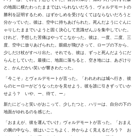
の地面に横たわったままではいられないだろう、ヴォルデモートの
勝利を証明するため、はずかしめを受けなくてはならないだろうと
分かっていた。彼は、空中に持ちあげられた。死んだようにぐんに
ゃりしたままでいようと固く決心して意識ぜんぶを集中していた。
けれど、予想した苦痛はやってこなかった。彼は、一度、二度、三
度、空中に放りあげられた。眼鏡が飛びさって、ローブの下から、
少しだけ杖がすべり出た。それでも、彼は、ずっと死んだようにだ
らんとしていた。最後に、地面に落ちると、空き地には、あざけり
と、かんだかい笑いが響きわたった。
「今こそ」とヴォルデモートが言った。「われわれは城へ行き、彼
らのヒーローがどうなったかを見せよう。彼を誰に引きずっていか
せよう？ いや、ー、待て、ー」
新たにどっと笑いがおこって、少したつと、ハリーは、自分の下の
地面がゆれるのを感じた。
「おまえが、彼を運んでいけ」ヴォルデモートが言った。「おまえ
の腕の中なら、彼はいごこちよく、外からよく見えるだろう？ お