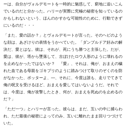
ーは、自分がヴォルデモートを一時的に魅惑して、窮地に追いこん
でいるのだと分かった。ハリーが実際に究極の秘密を知っているの
かもしれないという、ほんのかすかな可能性のために、行動できず
にいるのだ・・・
「また、愛の話か？」とヴォルデモートが言った。そのヘビのよう
な顔は、あざけりの表情をうかべていた。「ダンブルドア好みの解
決だ、愛とはな。彼は、それが、死にうち勝つと主張した。だが、
愛は、彼が、塔から墜落して、古ぼけたロウ人形のように壊れるの
を止めなかったではないか？ 『愛』、それは、俺が、おまえの穢
れた血である母親をゴキブリのように踏みつけて取りのぞくのを防
がなかった、ポッターよ、―、それに、今度は誰も、走りでてきて
俺の呪文を受けるほど、おまえを愛してはいないようだ。それで
は、今度は、俺が攻撃したとき、何が、おまえを死ぬのを止めるの
だ？」
「ただ一つ」とハリーが言った。彼らは、まだ、互いの中に捕らわ
れ、ただ最後の秘密によってのみ、互いに離れたまま回りつづけて
いた。