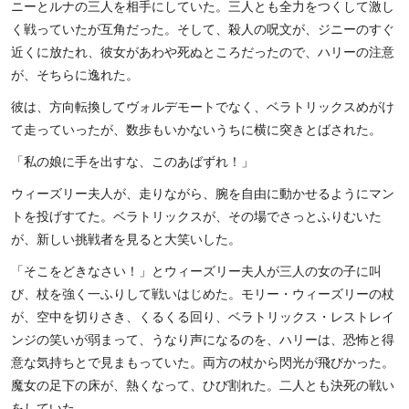
ニーとルナの三人を相手にしていた。三人とも全力をつくして激し
く戦っていたが互角だった。そして、殺人の呪文が、ジニーのすぐ
近くに放たれ、彼女があわや死ぬところだったので、ハリーの注意
が、そちらに逸れた。
彼は、方向転換してヴォルデモートでなく、ベラトリックスめがけ
て走っていったが、数歩もいかないうちに横に突きとばされた。
「私の娘に手を出すな、このあばずれ！」
ウィーズリー夫人が、走りながら、腕を自由に動かせるようにマン
トを投げすてた。ベラトリックスが、その場でさっとふりむいた
が、新しい挑戦者を見ると大笑いした。
「そこをどきなさい！」とウィーズリー夫人が三人の女の子に叫
び、杖を強く一ふりして戦いはじめた。モリー・ウィーズリーの杖
が、空中を切りさき、くるくる回り、ベラトリックス・レストレイ
ンジの笑いが弱まって、うなり声になるのを、ハリーは、恐怖と得
意な気持ちとで見まもっていた。両方の杖から閃光が飛びかった。
魔女の足下の床が、熱くなって、ひび割れた。二人とも決死の戦い
をしていた。