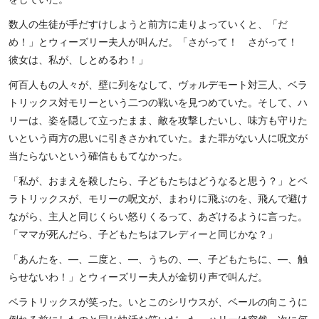
数人の生徒が手だすけしようと前方に走りよっていくと、「だ
め！」とウィーズリー夫人が叫んだ。「さがって！ さがって！
彼女は、私が、しとめるわ！」
何百人もの人々が、壁に列をなして、ヴォルデモート対三人、ベラ
トリックス対モリーという二つの戦いを見つめていた。そして、ハ
リーは、姿を隠して立ったまま、敵を攻撃したいし、味方も守りた
いという両方の思いに引きさかれていた。また罪がない人に呪文が
当たらないという確信ももてなかった。
「私が、おまえを殺したら、子どもたちはどうなると思う？」とベ
ラトリックスが、モリーの呪文が、まわりに飛ぶのを、飛んで避け
ながら、主人と同じくらい怒りくるって、あざけるように言った。
「ママが死んだら、子どもたちはフレディーと同じかな？」
「あんたを、―、二度と、―、うちの、―、子どもたちに、―、触
らせないわ！」とウィーズリー夫人が金切り声で叫んだ。
ベラトリックスが笑った。いとこのシリウスが、ベールの向こうに