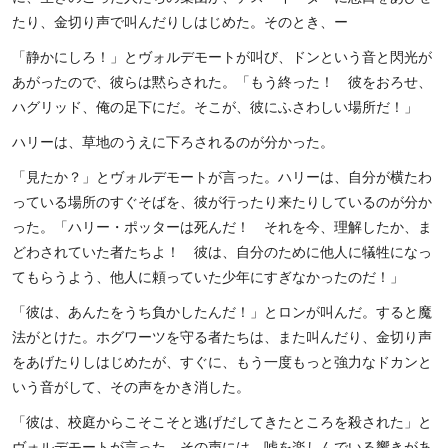
たり、金切り声で叫んだりしはじめた。そのとき、ー
「静かにしろ！」とヴォルデモートが叫び、ドンという音と閃光が
あがったので、彼らは黙らされた。「もう終った！ 彼をおろせ、
ハグリッド、俺の足下にだ。そこが、彼にふさわしい場所だ！」
ハリーは、草地のうえに下ろされるのが分かった。
「見たか？」とヴォルデモートが言った。ハリーは、自分が横たわ
っている場所のすぐそばを、彼が行ったり来たりしているのが分か
った。「ハリー・ポッターは死んだ！ それを今、理解したか、ま
どわされていた者たちよ！ 彼は、自分のために他人に犠牲になっ
てもらうよう、他人に頼っていた少年にすぎなかったのだ！」
「彼は、あんたをうち負かしたんだ！」とロンが叫んだ。すると魔
法がとけた。ホグワーツを守る者たちは、また叫んだり、金切り声
をあげたりしはじめたが、すぐに、もう一度もっと強力なドカンと
いう音がして、その声をかき消した。
「彼は、校庭からこそこそと逃げだしてきたところを殺された」と
ヴォルデモートが言った。その声には、嘘を楽しんでいる響きがあ