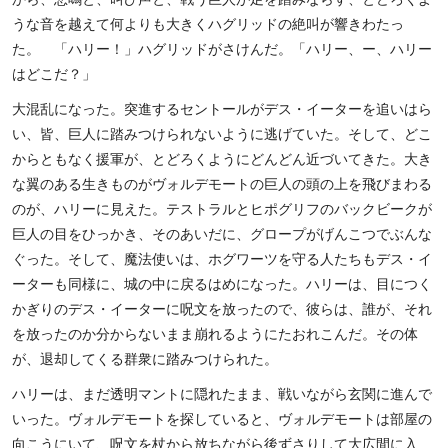
うな音を越えて何よりも大きくハグリッドの絶叫が響きわたっ
た。 「ハリー！」ハグリッドがさけんだ。「ハリー、ー、ハリー
はどこだ？」
大混乱になった。突進するセントールがデス・イーターを追いはら
い、皆、巨人に踏みつけられないように逃げていた。そして、どこ
からともなく援軍が、とどろくようにどんどん近づいてきた。大き
な翼のある生きものがヴォルデモートの巨人の頭の上を飛びまわる
のが、ハリーに見えた。テストラルとヒポグリフのバックビークが
巨人の目をひっかき、そのあいだに、グロープがげんこつでぶんな
ぐった。そして、魔法使いは、ホグワーツを守る人たちもデス・イ
ーターも同様に、城の中に戻るはめになった。ハリーは、目につく
かぎりのデス・イーターに呪文を放ったので、彼らは、誰が、それ
を放ったのか分からないまま崩れるようにたおれこんだ。その体
が、退却してくる群衆に踏みつけられた。
ハリーは、まだ透明マントに隠れたまま、戦いながら玄関に進んで
いった。ヴォルデモートを探していると、ヴォルデモートは部屋の
向こうにいて、呪文を杖から放ちながら後ずさりして大広間に入