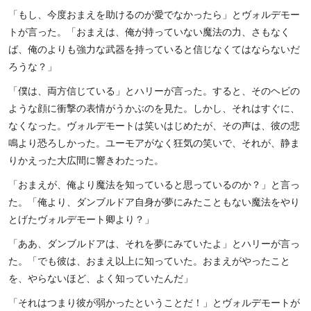
「もし、今度おまえを助けるのが愛でなかったら」とヴォルデモー
トが言った。「おまえは、俺が持っていない魔法の力、さもなく
ば、俺のよりも強力な武器を持っていると信じなくてはならないだ
ろうな？」
「僕は、両方信じている」とハリーが言った。すると、そのヘビの
ような顔に衝撃の表情がうかぶのを見た。しかし、それはすぐに、
なくなった。ヴォルデモートは笑いはじめたが、その声は、彼の悲
鳴より恐ろしかった。ユーモアがなく狂気の笑いで、それが、静ま
りかえった大広間に響きわたった。
「おまえが、俺より魔法を知っていると思っているのか？」と言っ
た。「俺より、ダンブルドア自身が夢にみたこともない魔法をやり
とげたヴォルデモート卿より？」
「ああ、ダンブルドアは、それを夢にみていたよ」とハリーが言っ
た。「でも彼は、おまえ以上に知っていた。おまえがやったこと
を、やらないほど、よく知っていたんだ」
「それはつまり彼が弱かったということだ！」とヴォルデモートが