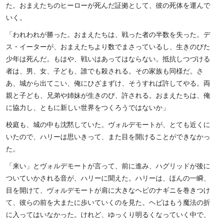
た。おまえたちのヒーローが死んだ証拠として、彼の死体を運んで
いく。
「われわれが勝った。おまえたちは、戦った者の半数を失った。デ
ス・イーターが、おまえたちより数でまさっているし、生きのびた
少年は死んだ。もはや、戦いはあってはならない。抵抗しつづける
者は、男、女、子ども、誰でも殺される。その家族も同様だ。さ
あ、城から出てこい、俺にひざまずけ、そうすれば許してやる。両
親と子ども、兄弟や姉妹が生きのび、許される。おまえたちは、俺
に協力し、ともに新しい世界をつくろうではないか」
校庭も、城の中も沈黙していた。ヴォルデモートが、とても近くに
いたので、ハリーは思いきって、また目を開けることができなかっ
た。
「来い」とヴォルデモートが言って、前に進み、ハグリッドが後に
ついていかされる音が、ハリーに聞えた。ハリーは、ほんの一瞬、
目を開けて、ヴォルデモートが肩に大きなヘビのナギニを巻きつけ
て、彼らの前を大またに歩いていくのを見た。ヘビはもう魔法の折
に入ってはいなかった。けれど、ゆっくり明るくなっていく中で、