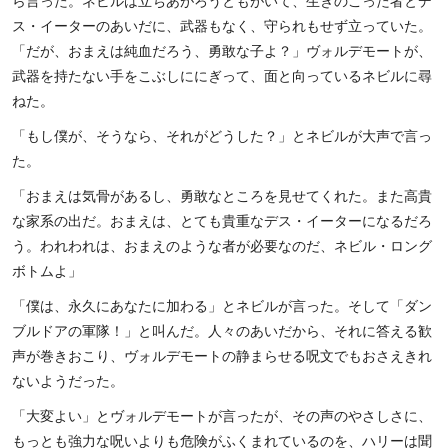
ら言った。ネビルは立ちあがろうともがいて、生きのこった者とデ
ス・イーターのあいだに、武器もなく、守られもせず立っていた。
「だが、おまえは純血だろう、勇敢な子よ？」ヴォルデモートが、
武器を持たない手をこぶしににぎって、面と向っているネビルに尋
ねた。
「もし僕が、そうなら、それがどうした？」とネビルが大声で言っ
た。
「おまえは気骨があるし、勇敢なところを見せてくれた。また高貴
な家系の出だ。おまえは、とても貴重なデス・イーターになるだろ
う。われわれは、おまえのような者が必要なのだ、ネビル・ロング
ボトムよ」
「僕は、永久にあなたに加わる」とネビルが言った。そして「ダン
ブルドアの軍隊！」と叫んだ。人々のあいだから、それに答える歓
声が巻きおこり、ヴォルデモートの静まらせる呪文でもおさえきれ
ないようだった。
「大変よい」とヴォルデモートが言ったが、その声のやさしさに、
もっとも強力な呪いよりも危険がふくまれているのを、ハリーは聞