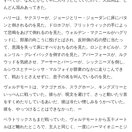
んどん混みあってきた。
ハリーは、ヤクスリーが、ジョージとリー・ジョーダンに床にバタ
ンと倒されるのを見た。ドロホフが、フリットウィックの手によっ
て悲鳴をあげて倒れるのを見た。ウォルデン・マクニールがハグリ
ッドに、部屋の向こうに投げとばされ、反対側の石の壁に当たっ
て、意識を失って床にすべりおちるのを見た。ロンとネビルが、フ
ェンリル・グレイバックを倒すのを見た。アバーフォースが、ルク
ウッドを気絶させ、アーサーとパーシーが、シックニーズを倒し、
ルシウスとナーシッサ・マルフォイが群衆のなかに走りこんでき
て、戦おうとさえせずに、息子の名を叫んでいるのを見た。
ヴォルデモートは、マクゴナガル、スラグホーン、キングズリーと
いっぺんに戦っていた。彼らが、呪文を避けて、さっと動いたり首
をすくめたりしているあいだ、彼は冷たい憎しみをうかべていた。
彼を、やっつけることはできなかった、ー
ベラトリックスもまだ戦っていた。ヴォルデモートから五十メート
ルほど離れたところで、主人と同じく、一度にハーマイオニーとジ