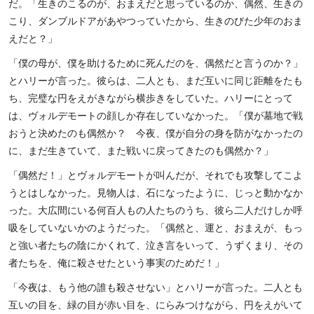
だ。「生きのこるのが、おまえだと思っているのか、偶然、生きの
こり、ダンブルドアがあやつっていたから、生きのびた少年のおま
えだと？」
「僕の母が、僕を助けるために死んだのを、偶然だと言うのか？」
とハリーが言った。彼らは、二人とも、まだ互いに同じ距離をたも
ち、完璧な円をえがきながら横歩きをしていた。ハリーにとって
は、ヴォルデモートの顔しか存在していなかった。「僕が墓地で戦
おうと決めたのも偶然か？ 今夜、僕が自分の身を防がなかったの
に、まだ生きていて、また戦いに戻ってきたのも偶然か？」
「偶然だ！」とヴォルデモートが叫んだが、それでも攻撃してこよ
うとはしなかった。見物人は、石になったように、じっと動かなか
った。大広間にいる何百人もの人たちのうち、彼ら二人だけしか呼
吸をしていないかのようだった。「偶然と、運と、おまえが、もっ
と強い者たちの陰にかくれて、泣き言をいって、うずくまり、その
者たちを、俺に殺させたという事実のためだ！」
「今夜は、もう他の誰も殺させない」とハリーが言った。二人とも
互いの目を、緑の目が赤い目を、にらみつけながら、円をえがいて