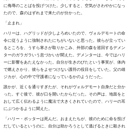
に侮辱のことばを投げつけた。少しすると、空気がさわやかになっ
たので、森のはずれまで来たのが分かった。
「止まれ」
ハリーは、ハグリッドが少しよろめいたので、ヴォルデモートの命
令に従うように強制されたにちがいないと思った。彼らが立ってい
るところを、うすら寒さが取りかこみ、外部の森を巡回するデメン
ターのガラガラいう息づかいが聞えた。デメンターは、今ではハリ
ーに影響をあたえなかった。自分が生きのびたという事実が、体内
で燃えさかり、彼らをよせつけない護符の役目をしていた。父の雄
ジカが、心の中で守護者になっているかのようだった。
誰かが、近くを通りすぎたが、それがヴォルデモート自身だと分か
った。すぐ後で、彼が口を開いたからだった。その声は、地面をと
おして広く伝わるように魔法で大きくされていたので、ハリーの耳
にぶつかるように聞えた。
「ハリー・ポッターは死んだ。おまえたちが、彼のために命を投げ
だしているというのに、自分は助かろうとして逃げるときに殺され