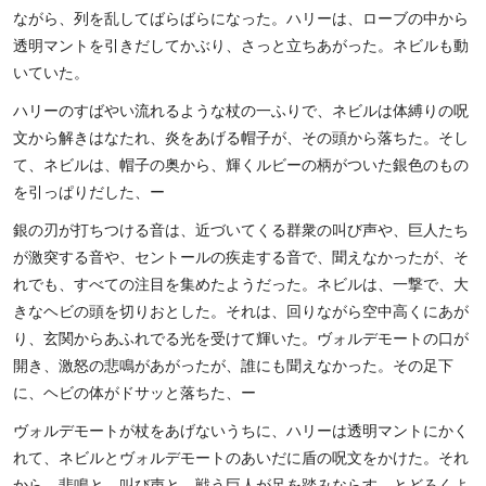
ながら、列を乱してばらばらになった。ハリーは、ローブの中から
透明マントを引きだしてかぶり、さっと立ちあがった。ネビルも動
いていた。
ハリーのすばやい流れるような杖の一ふりで、ネビルは体縛りの呪
文から解きはなたれ、炎をあげる帽子が、その頭から落ちた。そし
て、ネビルは、帽子の奥から、輝くルビーの柄がついた銀色のもの
を引っぱりだした、ー
銀の刃が打ちつける音は、近づいてくる群衆の叫び声や、巨人たち
が激突する音や、セントールの疾走する音で、聞えなかったが、そ
れでも、すべての注目を集めたようだった。ネビルは、一撃で、大
きなヘビの頭を切りおとした。それは、回りながら空中高くにあが
り、玄関からあふれでる光を受けて輝いた。ヴォルデモートの口が
開き、激怒の悲鳴があがったが、誰にも聞えなかった。その足下
に、ヘビの体がドサッと落ちた、ー
ヴォルデモートが杖をあげないうちに、ハリーは透明マントにかく
れて、ネビルとヴォルデモートのあいだに盾の呪文をかけた。それ
から、悲鳴と、叫び声と、戦う巨人が足を踏みならす、とどろくよ