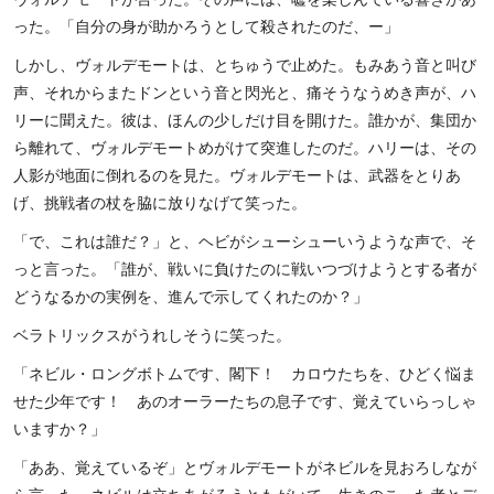
った。「自分の身が助かろうとして殺されたのだ、ー」
しかし、ヴォルデモートは、とちゅうで止めた。もみあう音と叫び
声、それからまたドンという音と閃光と、痛そうなうめき声が、ハ
リーに聞えた。彼は、ほんの少しだけ目を開けた。誰かが、集団か
ら離れて、ヴォルデモートめがけて突進したのだ。ハリーは、その
人影が地面に倒れるのを見た。ヴォルデモートは、武器をとりあ
げ、挑戦者の杖を脇に放りなげて笑った。
「で、これは誰だ？」と、ヘビがシューシューいうような声で、そ
っと言った。「誰が、戦いに負けたのに戦いつづけようとする者が
どうなるかの実例を、進んで示してくれたのか？」
ベラトリックスがうれしそうに笑った。
「ネビル・ロングボトムです、閣下！ カロウたちを、ひどく悩ま
せた少年です！ あのオーラーたちの息子です、覚えていらっしゃ
いますか？」
「ああ、覚えているぞ」とヴォルデモートがネビルを見おろしなが