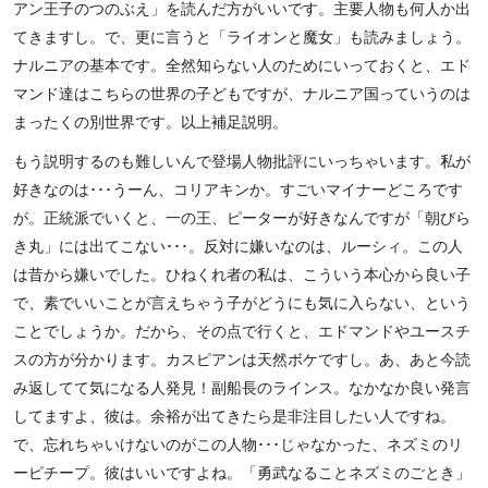
アン王子のつのぶえ」を読んだ方がいいです。主要人物も何人か出
てきますし。で、更に言うと「ライオンと魔女」も読みましょう。
ナルニアの基本です。全然知らない人のためにいっておくと、エド
マンド達はこちらの世界の子どもですが、ナルニア国っていうのは
まったくの別世界です。以上補足説明。
もう説明するのも難しいんで登場人物批評にいっちゃいます。私が
好きなのは･･･うーん、コリアキンか。すごいマイナーどころです
が。正統派でいくと、一の王、ピーターが好きなんですが「朝びら
き丸」には出てこない･･･。反対に嫌いなのは、ルーシィ。この人
は昔から嫌いでした。ひねくれ者の私は、こういう本心から良い子
で、素でいいことが言えちゃう子がどうにも気に入らない、という
ことでしょうか。だから、その点で行くと、エドマンドやユースチ
スの方が分かります。カスピアンは天然ボケですし。あ、あと今読
み返してて気になる人発見！副船長のラインス。なかなか良い発言
してますよ、彼は。余裕が出てきたら是非注目したい人ですね。
で、忘れちゃいけないのがこの人物･･･じゃなかった、ネズミのリ
ーピチープ。彼はいいですよね。「勇武なることネズミのごとき」