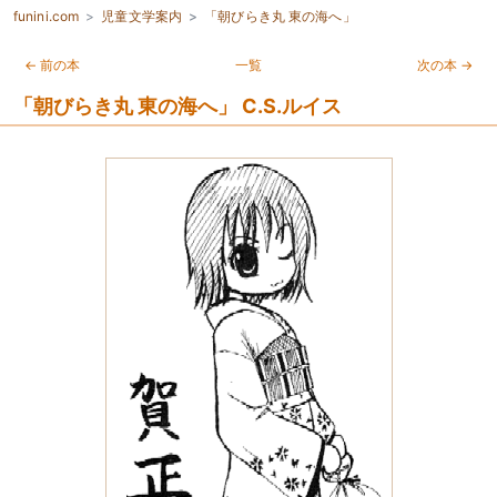
funini.com
児童文学案内
「朝びらき丸 東の海へ」
← 前の本
一覧
次の本 →
「朝びらき丸 東の海へ」 C.S.ルイス