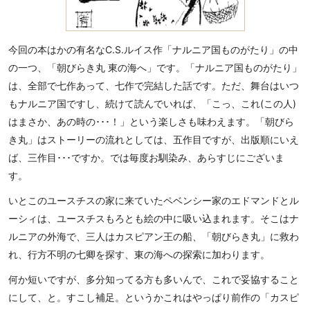
今回の本はかの有名なC.S.ルイス作「ナルニア国ものがたり」の中
の一つ、「朝びらき丸 東の海へ」です。「ナルニア国ものがたり」
は、全部で七作あって、七作で完結した話です。ただ、舞台はいつ
もナルニア国ですし、続けて読んでいれば、「こっ、これ(この人)
はまさか、あの時の･･･！」という楽しさも味わえます。「朝びら
き丸」はストーリーの流れとしては、五作目ですが、出版順にいえ
ば、三作目･･･ですか。では毎度お馴染み、あらすじにございま
す。
いとこのユースチスの家に来ていたペベンシー家のエドマンドとル
ーシィは、ユースチスもろとも絵の中に吸い込まれます。そこはナ
ルニアの外海で、三人はカスピアン王の船、「朝びらき丸」に救わ
れ、行方不明の七卿を探す、東の海への探索に加わります。
何か短いですが、多分知ってる方も多いんで、これで妥協すること
にして、と。すこし補足。というかこれはやっぱり前作の「カスピ