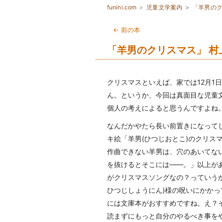
funini.com
児童文学案内
「羊男の
← 前の本
「羊男のクリスマス」 村
クリスマスといえば、家では12月1
ん。というか、今回は真面目な児童
個人の考えによると思うんですよね
なんだかやたら長い前置きになって
キ絵「羊男(ひつじおとこ)のクリス
作曲できない羊男は、穴のあいてな
を抜けるとそこには――。」以上が
がクリスマスソングなの？っていう
ひつじしょうにん)様の呪いにかか
には文庫本がおすすめですね。え？
読まずにもっと自分のやるべき事を