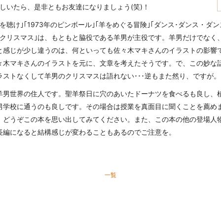
しいたら、是非ともお友達になりましょう(笑)！
聴け｣｢1973年のピンボール｣｢羊をめぐる冒険｣｢ダンス･ダンス・ダ
のクリスマス｣は、もともと脇役である羊男が主役です。羊男だけでなく
と感じが少し違うのは、何といっても佐々木マキさんのイラストの影響
々木マキさんのイラストを元に、文章を考えたそうです。で、この妙な話
ストなくして羊男のクリスマスは語れない･･･逆もまた然り、ですが。
羊男世界の住人です。聖羊祭日に穴のあいたドーナツを食べるも良し、
男学校に通うのも良しです。その場合は授業を真面目に聞くことを薦め
、どうぞこの本を思い出してみてください。また、この本の他の登場人
長編になると結構感じが変わることもあるのでご注意を。
一覧