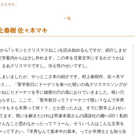
クリスマス」
一覧
上春樹 佐々木マキ
日から｢シモンとクリスマスねこ｣を読み始めるんですが、紹介しませ
文学案内からは少し外れます。この本を児童文学にするかどうかは
。まあクリスマスですし。冷え性のせいですし。
しまいましたが、やっとこさ本の紹介です。村上春樹作、佐々木マ
マス」。「聖羊祭日にドーナツを食べた呪いの為クリスマスソングが
いねじりドーナツを手に秘密の穴の底におりていきました。暗い穴
あらすじ。ここで、「聖羊祭日って？ドーナツで呪い？なんで羊男
かそもそも羊男って何！？」とか思った人は、すでに聖羊上人(せい
ってます。呪いを解きたければ早速本屋さんの講談社の棚へGO！私的
そんなこと思わなかったって？うーん、そういう人はこんな文章を
やって下さい。｢羊男なんて基本中の基本。ってか羊博士とも知り合