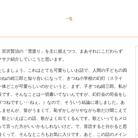
」
一覧
、宮沢賢治の「雪渡り」を主に据えつつ、まあそれにこだわらず
クサク紹介していこうと思います。
たしましょう。これはとても可愛らしいお話で、人間の子どもの四
つねの紺三郎と知り合いになって、きつね小学校の幻灯（スライ
一体どこが可愛らしいのかというと、まず、子ぎつね紺三郎。私が
長です。そんなことは一切書いてないんですが、幻灯会の司会をし
つねですし･･･ねぇ。）なので、そういう結論に達しました。あ
しませんが、笛がうまくて、恥ずかしがりやながら歌だけ聞こえて
。歌といえばこの話、歌がよく出てくるんです。歌といってもメロ
って言った方がいいかもしれないけど。で、音読すると分かると思
良くって、そんなところもお気に入りです。あと、この話のメイン