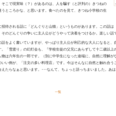
、そこで現実味（？）があるのは、人を騙す（と評判の）きつねの
迷うところかな、と思います。食べたのを見て、きつね小学校の生
に招待される話に「どんぐりと山猫」というものがあります。この話は
、そのどんぐりの争いに主人公がどうやって決着をつけるか。楽しい話
の話をよく書いていますが、やっぱり主人公が利己的な大人になると、
す。「雪渡り」の幻灯会も、『学校生徒の父兄にあらずして十二歳以上
人物は六年生の一郎です。（別に中学生になった途端に、自然に理解が
のいい例が、「注文の多い料理店」です。今はそんなに自然と触れ合う
えたらなぁと思います。･･･なんて、ちょっと語っちまいました。あ
一覧