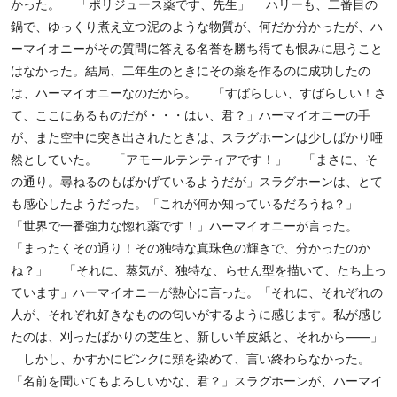
かった。 「ポリジュース薬です、先生」 ハリーも、二番目の
鍋で、ゆっくり煮え立つ泥のような物質が、何だか分かったが、ハ
ーマイオニーがその質問に答える名誉を勝ち得ても恨みに思うこと
はなかった。結局、二年生のときにその薬を作るのに成功したの
は、ハーマイオニーなのだから。 「すばらしい、すばらしい！さ
て、ここにあるものだが・・・はい、君？」ハーマイオニーの手
が、また空中に突き出されたときは、スラグホーンは少しばかり唖
然としていた。 「アモールテンティアです！」 「まさに、そ
の通り。尋ねるのもばかげているようだが」スラグホーンは、とて
も感心したようだった。「これが何か知っているだろうね？」
「世界で一番強力な惚れ薬です！」ハーマイオニーが言った。
「まったくその通り！その独特な真珠色の輝きで、分かったのか
ね？」 「それに、蒸気が、独特な、らせん型を描いて、たち上っ
ています」ハーマイオニーが熱心に言った。「それに、それぞれの
人が、それぞれ好きなものの匂いがするように感じます。私が感じ
たのは、刈ったばかりの芝生と、新しい羊皮紙と、それから――」
しかし、かすかにピンクに頬を染めて、言い終わらなかった。
「名前を聞いてもよろしいかな、君？」スラグホーンが、ハーマイ