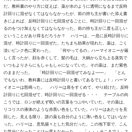
だ。教科書のやり方に従えば、薬が水のように透明になるまで反時
計回りに混ぜなくてはならなかったが、前の持ち主が書いた添え書
きによれば、反時計回りに七回混ぜるごとに、時計回りに一回混ぜ
るのをつけ加えなくてはならなかった。前の持ち主が二度も正しい
ということがあり得るだろうか？ ハリーは、一息に反時計回りに
混ぜ、時計回りに一回混ぜた。たちまち効果が現れた。薬は、ごく
淡いピンク色に変わった。 「何やってるの」ハーマイオニーが厳
しく言ったが、顔を赤くして、髪の毛は、大鍋から立ち上る蒸気で
いつもよりさらにもしゃもしゃになっていた。その薬は、まだ紫色
のままだった。 「時計回りに一回混ぜてみなよ――」 「とん
でもないわ、教科書には反時計回りと書いてあるでしょ！」ハーマ
イオニーは怒鳴った。 ハリーは肩をすくめて、やり続けた。反時
計回りに七回混ぜて、時計回りに一回混ぜる・・・ テーブルの向
こうでは、ロンが絶えず呪いの言葉をつぶやいていた。その薬は、
リコリスの液体のような赤黒い色をしていた。ハリーはあたりを見
回した。見える限り、誰の薬も自分のように薄い色をしてはいなか
った。ハリーは、意気揚々とした気分だった。この地下室で、こん
な気分になったことは一度もなかった。 「・・・そこまで！」ス