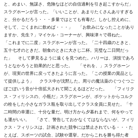
と、めまい、無謀さ、危険なほどの自信過剰を引き起こすからだ」
スラグホーンが言った。「いいことが、あまりたくさんありすぎる
と、分かるだろう・・・多量ではとても有毒だ。しかし控えめに、
そして、ごくまれに飲めば・・・」 「お飲みになったことがあり
ますか、先生？」マイケル・コーナーが、興味津々で尋ねた。
「これまでに二度」スラグホーンが言った。「二十四歳のときと、
五十七才のときだ。朝食のときに大さじ二杯。完璧な二日間だっ
た」 そして夢見るように遠くを見つめた。ハリーは、演技であろ
うとなかろうと効果的だと思った。 「それを、」スラグホーン
が、現実の世界に戻ってきたように言った。「この授業の賞品とし
て提供しよう」 クラス中が沈黙した。周りの魔法薬のぐつぐつご
ぼごぼいう音が十倍拡大されて聞こえるほどだった。 「フィリク
ス・フィリシスの、小瓶だ」スラグホーンが、ポケットからコルク
の栓をした小さなガラス瓶を取り出してクラス全員に見せた。「十
二時間の幸運に、十分な量だ。明け方から夕暮れまで、何をやって
も運がいい。 「さて、警告しておかなくてはならないが、フィリ
クス・フィリシスは、計画された競争には禁止されている・・・た
とえば、スポーツの試合、試験や選挙。だからこれを勝ち得た者