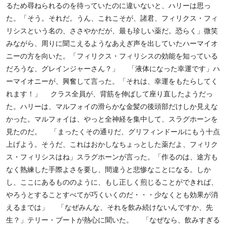
るため尋ねられるのを待っていたのに違いないと、ハリーは思っ
た。「そう。それだ。うん、これこそが、諸君、フィリクス・フィ
リシスという名の、ささやかだが、最も珍しい薬だ。恐らく」微笑
みながら、周りに聞こえるようなあえぎ声を出していたハーマイオ
ニーの方を向いた。「フィリクス・フィリシスの効能を知っている
だろうな、グレインジャーさん？」 「液体になった幸運です」ハ
ーマイオニーが、興奮して言った。「それは、幸運をもたらしてく
れます！」 クラス全員が、背筋を伸ばして座り直したようだっ
た。ハリーは、マルフォイの滑らかな金髪の後頭部だけしか見えな
かった。マルフォイは、やっと全神経を集中して、スラグホーンを
見たのだ。 「まったくその通りだ、グリフィンドールにもう十点
上げよう。そうだ、これはおかしなちょっとした薬だよ、フィリク
ス・フィリシスはね」スラグホーンが言った。「作るのは、途方も
なく熟練した手際よさを要し、間違うと悲惨なことになる。しか
し、ここにあるもののように、もし正しく煎じることができれば、
やろうとすることすべてが巧くいくのだ・・・少なくとも効果が消
えるまでは」 「なぜみんな、それを飲み続けないんですか、先
生？」テリー・ブートが熱心に聞いた。 「なぜなら、飲みすぎる