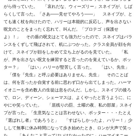
がら待っていた。 「哀れだな、ウィーズリー」スネイプが、しば
らくして言った。「さあ――見せてやろう――」 スネイプが、と
ても速く杖を向けたので、ハリーは本能的に反応し、声を出さない
呪文のことをまったく忘れて、叫んだ。「プロテゴ（保護せ
よ）！」 その盾の呪文はとても強力だったので、スネイプはバラ
ンスをくずして飛ばされて、机にぶつかった。クラス全員が顔を向
けて、スネイプが顔をしかめて立ち上がるのを見ていた。 「私
が、声を出さない呪文を練習すると言ったのを覚えているか、ポッ
ター？」 「はい」ハリーが堅苦しく言った。 「はい、先生」
「僕を『先生』と呼ぶ必要はありません、先生」 そのことば
は、何を言ったか自覚する前に思わず口から出てしまった。ハーマ
イオニーを含め数人の生徒は息をのんだ。しかし、スネイプの後ろ
で、ロン、ディーン、シェーマスは、よくやったと言うように、に
やにや笑っていた。 「居残りの罰、土曜の夜、私の部屋」スネイ
プが言った。「生意気なことは言わせない、ポッター・・・たとえ
『選ばれし者』であろうと」 「すばらしかったよ、ハリー！」少
しして無事に休み時間になって歩き始めたとき、ロンが大声で笑っ
た。 「あんなこと言ってはいけなかったのに」ハーマイオニー