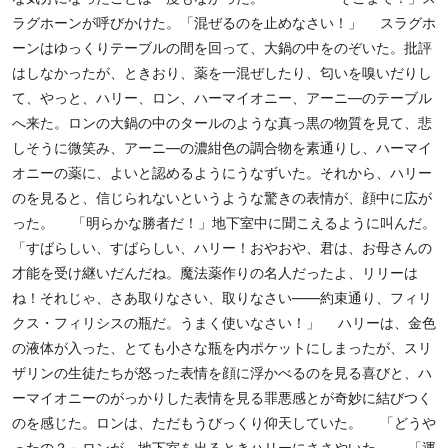
ラグホーンが呼びかけた。「混ぜるのを止めなさい！」 スラグホ
ーンはゆっくりテーブルの間を回って、大鍋の中をのぞいた。批評
はしなかったが、ときおり、薬を一混ぜしたり、匂いを嗅いだりし
て、やっと、ハリー、ロン、ハーマイオニー、アーニ―のテーブル
へ来た。ロンの大鍋の中のタールのような真っ黒の物質を見て、悲
しそうに微笑み、アーニ―の濃紺色の調合物を素通りし、ハーマイ
オニーの薬に、よいと認めるようにうなずいた。それから、ハリー
のを見ると、信じられないというような驚きの表情が、顔中に広が
った。 「明らかな勝者だ！」地下室中に聞こえるように叫んだ。
「すばらしい、すばらしい、ハリー！おやおや、君は、お母さんの
才能を受け継いだんだね。魔法薬作りの名人だったよ、リリーは
ね！それじゃ、さあ取りなさい、取りなさい――約束通り、フィリ
クス・フィリシスの瓶だ。うまく使いなさい！」 ハリーは、金色
の液体が入った、とても小さな瓶を内ポケットにしまったが、スリ
ザリンの生徒たちが怒った表情を顔に浮かべるのを見る喜びと、ハ
ーマイオニーのがっかりした表情を見る罪悪感とが奇妙に結びつく
のを感じた。ロンは、ただもうびっくり仰天していた。 「どうや
ったの？」ロンが、地下室を出るときハリーにささやいた。 「運