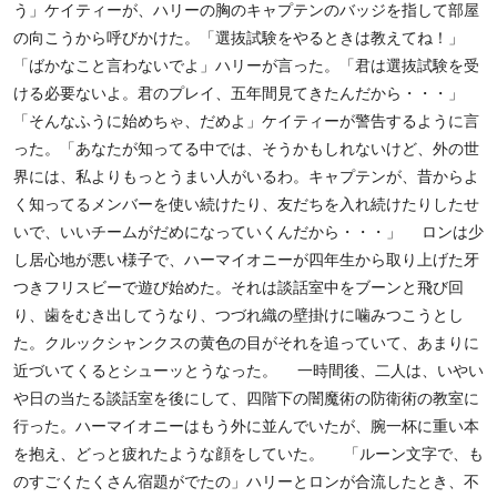
う」ケイティーが、ハリーの胸のキャプテンのバッジを指して部屋
の向こうから呼びかけた。「選抜試験をやるときは教えてね！」
「ばかなこと言わないでよ」ハリーが言った。「君は選抜試験を受
ける必要ないよ。君のプレイ、五年間見てきたんだから・・・」
「そんなふうに始めちゃ、だめよ」ケイティーが警告するように言
った。「あなたが知ってる中では、そうかもしれないけど、外の世
界には、私よりもっとうまい人がいるわ。キャプテンが、昔からよ
く知ってるメンバーを使い続けたり、友だちを入れ続けたりしたせ
いで、いいチームがだめになっていくんだから・・・」 ロンは少
し居心地が悪い様子で、ハーマイオニーが四年生から取り上げた牙
つきフリスビーで遊び始めた。それは談話室中をブーンと飛び回
り、歯をむき出してうなり、つづれ織の壁掛けに噛みつこうとし
た。クルックシャンクスの黄色の目がそれを追っていて、あまりに
近づいてくるとシューッとうなった。 一時間後、二人は、いやい
や日の当たる談話室を後にして、四階下の闇魔術の防衛術の教室に
行った。ハーマイオニーはもう外に並んでいたが、腕一杯に重い本
を抱え、どっと疲れたような顔をしていた。 「ルーン文字で、も
のすごくたくさん宿題がでたの」ハリーとロンが合流したとき、不