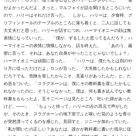
がよかったんだよ、きっと」マルフォイが話を聞けるところにいた
ので、ハリーはそれだけ言った。 しかし、ハリーは、夕食時、グ
リフィンドールのテーブルのところに落ち着くと、二人に話しても
大丈夫だと思った。ハリーが話すにつれ、ハーマイオニーの顔は無
表情になっていった。 「僕が、ずるしたと思ってるんだろ？」ハ
ーマイオニーの表情に憤慨しながら、話を終えた。 「あのう、厳
密に言って、それは、あなた自身がやったことじゃないでしょ？」
ハーマイオニーは頑固に言った。 「ハリーは、僕たちとは別のや
り方に従っただけだよ」ロンが言った。「大失敗したかもしれない
だろ？でも、危険を冒したからこそ、見返りがあったんだ」と、た
め息をついた。「スラグホーンは、僕にその教科書を渡したかもし
れなかったのに、そうじゃなかった。僕は、何も書き込んでない教
科書をもらったよ。五十二ページは見たところ、吐いた跡があった
けど、――」 「ちょっと待って」ハリーの左の耳元で声がした
が、そのとき、スラグホーンの地下室でふと嗅いだ花のような香り
が突然漂ってくるのを感じた。見回すと、ジニーが加わっていた。
「私が聞いたの正しい？あなたは、誰かが教科書に書いた指示に従