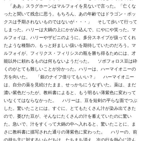
「ああ」スラグホーンはマルフォイを見ないで言った。「亡くな
ったと聞いて残念に思う。もちろん、あの年齢ではドラゴン・ポッ
クスは予期されないものではないが・・・」 そして歩いて行って
しまった。ハリーは大鍋の上にかがみ込んで、にやにや笑った。マ
ルフォイは、ハリーやザビニのように、多分スネイプが扱ってくれ
たような種類の、もっと好ましい扱いを期待していたのだろう。マ
ルフォイが、フィリクス・フィリシスの瓶を勝ち得るためには、才
能以外に頼れるものは何もないようだった。 ソポフォロス豆は砕
くのがとても難しいことが分かった。ハリーは、ハーマイオニーの
方を向いた。 「銀のナイフ借りてもいい？」 ハーマイオニー
は、自分の薬を見続けたまま、せっかちにうなずいた。薬は、まだ
濃い紫色だったが、教科書によると、もう明るい薄紫色に変わって
いなくてはならなかった。 ハリーは、豆を短剣の平らな面でつぶ
した。驚いたことには、すぐに、とてもたくさん汁が染み出てきた
ので、萎びた豆が、そんなにたくさんの汁を蓄えていたのに驚い
た。急いで、汁をすくって大鍋の中へ入れると、驚いたことに、ま
さに教科書に描写された通りの薄紫色に変わった。 ハリーの、前
の持ち主に対するいらだちは、たちまち消え、次の行を熱心に読ん