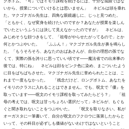
グボトム、『可』ではイモリ課程を続けるには、十分な成績ではな
いから、授業についていけるとは思いません」 ネビルは頭を垂れ
た。マクゴナガル先生は、四角な眼鏡越しに、じっと見つめた。
「ともかく、なぜ変身を続けたいのですか？あなたが授業を楽しん
でいたというふうには決して見えなかったのですが」 ネビルは、
みじめそうな顔つきをして、「祖母がやらせたがってるので」とか
何とかつぶやいた。 「ふふん！」マクゴナガル先生が鼻を鳴らし
た。「もうそろそろ、あなたのおばあさんが、自分の理想の孫でな
くて、実際の孫を誇りに思っていい頃です――魔法省での出来事の
後では、特にね」 ネビルは顔をピンク色に染め、まごついたよう
に目をぱちぱちさせた。マクゴナガル先生に誉められたことは、こ
れまで一度もなかった。 「残念だけど、ロングボトム、あなたを
イモリのクラスに入れることはできません。でも、呪文で『優』を
取っています――呪文のイモリ課程を取ってみたらどう？」 「祖
母の考えでは、呪文は甘っちょろい選択だって」ネビルが、もぐも
ぐと聞き取れないことをつぶやいた。 「呪文を取りなさい。私が
オーガスタに一筆書いて、自分が呪文のフクロウに落第したからと
いって、その科目が必ずしも価値がないわけではないということ