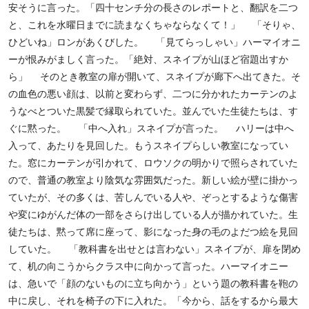
安そうに言った。「四十センチ分の長さのレポートと、翻訳を二つ
と、これを水曜日までに読まなくちゃならなくて！」 「そりゃ、
ひどいね」ロンがあくびした。 「見てらっしゃい」ハーマイオニ
ーが恨みがましく言った。「絶対、スネイプが山ほど宿題出すか
ら」 そのとき教室の扉が開いて、スネイプが廊下へ出てきた。そ
の血色の悪い顔は、以前と変わらず、二つに分かれたカーテンのよ
うなべとついた黒髪で縁取られていた。並んでいた生徒たちは、す
ぐに黙った。 「中へ入れ」スネイプが言った。 ハリーは中へ
入って、あたりを見回した。もうスネイプらしい教室になってい
た。窓にカーテンが引かれて、ロウソクの明かりで照らされていた
ので、普通の教室より陰気な雰囲気だった。新しい絵が壁に掛かっ
ていたが、その多くは、苦しんでいる人や、ぞっとするような傷害
や変にゆがんだ体の一部をさらけ出している人が描かれていた。生
徒たちは、黙って席に座って、影になった身の毛のよだつ絵を見回
していた。 「教科書を出せとは言わない」スネイプが、扉を閉め
て、机の向こうからクラス中に向かって言った。ハーマイオニー
は、急いで「顔のないものに立ち向かう」という題の教科書を鞄の
中に戻し、それを椅子の下に入れた。「今から、話をするから最大