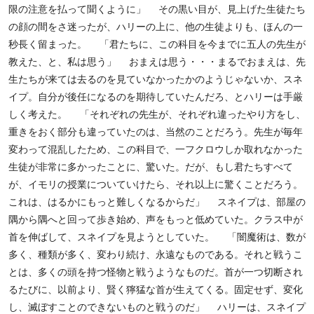
限の注意を払って聞くように」 その黒い目が、見上げた生徒たち
の顔の間をさ迷ったが、ハリーの上に、他の生徒よりも、ほんの一
秒長く留まった。 「君たちに、この科目を今までに五人の先生が
教えた、と、私は思う」 おまえは思う・・・まるでおまえは、先
生たちが来ては去るのを見ていなかったかのようじゃないか、スネ
イプ。自分が後任になるのを期待していたんだろ、とハリーは手厳
しく考えた。 「それぞれの先生が、それぞれ違ったやり方をし、
重きをおく部分も違っていたのは、当然のことだろう。先生が毎年
変わって混乱したため、この科目で、一フクロウしか取れなかった
生徒が非常に多かったことに、驚いた。だが、もし君たちすべて
が、イモリの授業についていけたら、それ以上に驚くことだろう。
これは、はるかにもっと難しくなるからだ」 スネイプは、部屋の
隅から隅へと回って歩き始め、声をもっと低めていた。クラス中が
首を伸ばして、スネイプを見ようとしていた。 「闇魔術は、数が
多く、種類が多く、変わり続け、永遠なものである。それと戦うこ
とは、多くの頭を持つ怪物と戦うようなものだ。首が一つ切断され
るたびに、以前より、賢く獰猛な首が生えてくる。固定せず、変化
し、滅ぼすことのできないものと戦うのだ」 ハリーは、スネイプ