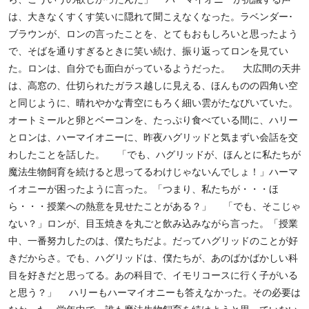
は、大きなくすくす笑いに隠れて聞こえなくなった。ラベンダー･
ブラウンが、ロンの言ったことを、とてもおもしろいと思ったよう
で、そばを通りすぎるときに笑い続け、振り返ってロンを見てい
た。ロンは、自分でも面白がっているようだった。 大広間の天井
は、高窓の、仕切られたガラス越しに見える、ほんものの四角い空
と同じように、晴れやかな青空にもろく細い雲がたなびいていた。
オートミールと卵とベーコンを、たっぷり食べている間に、ハリー
とロンは、ハーマイオニーに、昨夜ハグリッドと気まずい会話を交
わしたことを話した。 「でも、ハグリッドが、ほんとに私たちが
魔法生物飼育を続けると思ってるわけじゃないんでしょ！」ハーマ
イオニーが困ったように言った。「つまり、私たちが・・・ほ
ら・・・授業への熱意を見せたことがある？」 「でも、そこじゃ
ない？」ロンが、目玉焼きを丸ごと飲み込みながら言った。「授業
中、一番努力したのは、僕たちだよ。だってハグリッドのことが好
きだからさ。でも、ハグリッドは、僕たちが、あのばかばかしい科
目を好きだと思ってる。あの科目で、イモリコースに行く子がいる
と思う？」 ハリーもハーマイオニーも答えなかった。その必要は