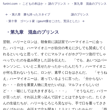
funini.com
こどもの本ほか
謎のプリンス
・第九章 混血のプリンス
・第八章 勝ち誇ったスネイプ
謎のプリンス
・第十章 ゴーント家（gaunt痩せこけた、荒涼とした）
・第九章 混血のプリンス
翌朝、ハリーとロンは、朝食前に談話室でハーマイオニーに会っ
た。ハリーは、ハーマイオニーが自分の考えに少しでも賛成してく
れるといいなと思って、すぐにマルフォイがホグワーツ急行でしゃ
べっていたのを盗み聞きした話を伝えた。 「でも、あいつはパー
キンソンに、いいとこ見せたかったかったんだろ？」ハーマイオニ
が何も言わないうちに、ロンが、素早く口をはさんだ。 「そうね
え」ハーマイオニーは、迷っているように言った。「分からない
わ・・・自分を重要人物に見せたいのは、マルフォイらしいけ
ど・・・嘘にしては大きすぎるし・・・」 「そうなんだ」ハリー
が言ったが、それ以上突っ込んで話すことはできなかった。たくさ
んの生徒たちが、ハリーをじろじろ見ながら、手で口を覆ってささ
やくばかりか、会話まで立ち聞きしようとしていたからだ。 「指