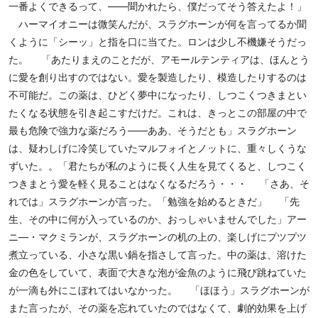
一番よくできるって、――聞かれたら、僕だってそう答えたよ！」
ハーマイオニーは微笑んだが、スラグホーンが何を言ってるか聞
くように「シーッ」と指を口に当てた。ロンは少し不機嫌そうだっ
た。 「あたりまえのことだが、アモールテンティアは、ほんとう
に愛を創り出すのではない。愛を製造したり、模造したりするのは
不可能だ。この薬は、ひどく夢中になったり、しつこくつきまとい
たくなる状態を引き起こすだけだ。これは、きっとこの部屋の中で
最も危険で強力な薬だろう――ああ、そうだとも」スラグホーン
は、疑わしげに冷笑していたマルフォイとノットに、重々しくうな
ずいた。。「君たちが私のように長く人生を見てくると、しつこく
つきまとう愛を軽く見ることはなくなるだろう・・・ 「さあ、そ
れでは」スラグホーンが言った。「勉強を始めるときだ」 「先
生、その中に何が入っているのか、おっしゃいませんでした」アー
ニ―・マクミランが、スラグホーンの机の上の、楽しげにプツプツ
煮立っている、小さな黒い鍋を指さして言った。中の薬は、溶けた
金の色をしていて、表面で大きな泡が金魚のように飛び跳ねていた
が一滴も外にこぼれてはいなかった。 「ほほう」スラグホーンが
また言ったが、その薬を忘れていたのではなくて、劇的効果を上げ