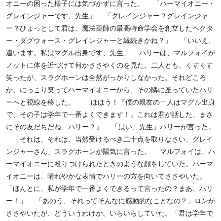
オニーの困った様子には気づかずに言った。 「ハーマイオニー・
グレインジャーです、先生」 「グレインジャー？グレインジャ
ー？ひょっとして君は、魔法薬師の最高特命学会を創立したヘクタ
ー・ダグウォース・グレインジャーと縁続きかね？」 「いいえ、
違います。私はマグル出身です、先生」 ハリーは、マルフォイが
ノットに体を近づけて何かささやくのを見た。二人とも、くすくす
笑ったが、スラグホーンは全然がっかりしなかった。それどころ
か、にっこり笑ってハーマイオニーから、その隣に座っていたハリ
ーへと視線を移した。 「ほほう！『僕の親友の一人はマグル出身
で、その子は学年で一番よくできます！』これは君が話した、まさ
にその友だちだね、ハリー？」 「はい、先生」ハリーが言った。
「それは、それは、当然受けるべき二十点を取りなさい、グレイ
ンジャーさん」スラグホーンが陽気に言った。 マルフォイは、ハ
ーマイオニーに殴りつけられたときのような顔をしていた。ハーマ
イオニーは、晴れやかな表情でハリーの方を向いてささやいた。
「ほんとに、私が学年で一番よくできるって言ったの？まあ、ハリ
ー！」 「あのう、それってそんなに感動的なことなの？」ロンが
ささやいたが、どういうわけか、いらいらしていた。「君は学年で