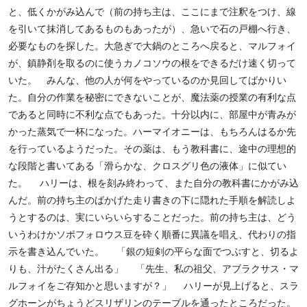
と、低くかがみ込んで（前の持ち主は、ここにまで注釈をつけ、線
を引いて抹消してあるものもあったが）、急いで石の戸棚へ行き、
必要なものを探した。大急ぎで大鍋のところへ戻ると、マルフォイ
が、鎮静剤を取るのに使うカノコソウの根をできるだけ速く切って
いた。 みんな、他の人が何をやっているのか見回してばかりい
た。自分の作業を秘密にできないことが、魔法薬の授業の有利な点
であると同時に不利な点でもあった。十分以内に、部屋中が青みが
かった蒸気で一杯になった。ハーマイオニーは、もちろんはるか先
を行っているようだった。その薬は、もう教科書に、途中の理想的
な段階と書いてある「滑らかな、クロスグリ色の液体」に似てい
た。 ハリーは、根を刻み終わって、また自分の教科書にかがみ込
んだ。前の持ち主のばかげた走り書きの下に隠れた手順を解読しよ
うとするのは、実にいらいらすることだった。前の持ち主は、どう
いうわけかソポフォロウス豆を砕く順番に異議を唱え、代わりの指
示を書き込んでいた。 「銀の短剣の平らな面でつぶすと、切るよ
りも、汁がたくさん出る」 「先生、私の祖父、アブラクサス・マ
ルフォイをご存知かと思いますが？」 ハリーが見上げると、スラ
グホーンがちょうどスリザリンのテーブルを通ったところだった。