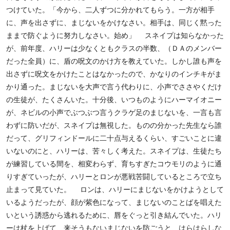
つけていた。「今から、二人ずつに分かれてもらう。一方が相手
に、声を出さずに、まじないをかけなさい。相手は、同じく黙った
ままで防ぐように努力しなさい。始め」 スネイプは知らなかった
が、前年度、ハリーは少なくともクラスの半数、（ＤＡのメンバー
だった全員）に、盾の呪文のかけ方を教えていた。しかし誰も声を
出さずに呪文をかけたことはなかったので、かなりのインチキがま
かり通った。まじないを大声で言う代わりに、小声でささやくだけ
の生徒が、たくさんいた。十分後、いつものようにハーマイオニー
が、ネビルの小声でぶつぶつ言うクラゲ足のまじないを、一言も言
わずに防いだが、スネイプは無視した。ものの分かった先生なら誰
だって、グリフィンドールに二十点与えるくらい、すごいことに違
いないのにと、ハリーは、苦々しく考えた。スネイプは、生徒たち
が練習している間を、相変わらず、育ちすぎたコウモリのように通
りすぎていったが、ハリーとロンが悪戦苦闘しているところで立ち
止まって見ていた。 ロンは、ハリーにまじないをかけようとして
いるようだったが、顔が紫色になって、まじないのことばを唱えた
いという誘惑から逃れるために、唇をぐっと引き結んでいた。ハリ
ーは杖を上げて、来そうもないまじないを防ごうと、はらはらしな