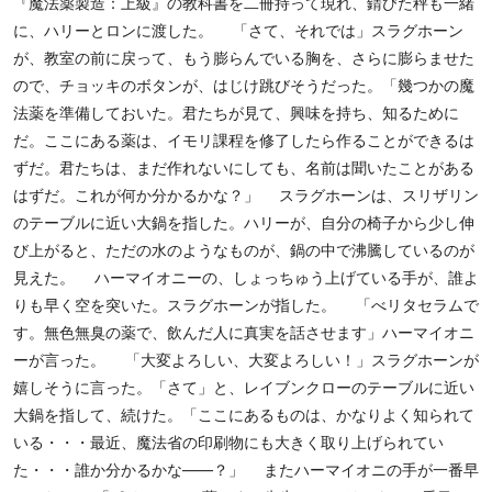
『魔法薬製造：上級』の教科書を二冊持って現れ、錆びた秤も一緒
に、ハリーとロンに渡した。 「さて、それでは」スラグホーン
が、教室の前に戻って、もう膨らんでいる胸を、さらに膨らませた
ので、チョッキのボタンが、はじけ跳びそうだった。「幾つかの魔
法薬を準備しておいた。君たちが見て、興味を持ち、知るために
だ。ここにある薬は、イモリ課程を修了したら作ることができるは
ずだ。君たちは、まだ作れないにしても、名前は聞いたことがある
はずだ。これが何か分かるかな？」 スラグホーンは、スリザリン
のテーブルに近い大鍋を指した。ハリーが、自分の椅子から少し伸
び上がると、ただの水のようなものが、鍋の中で沸騰しているのが
見えた。 ハーマイオニーの、しょっちゅう上げている手が、誰よ
りも早く空を突いた。スラグホーンが指した。 「べリタセラムで
す。無色無臭の薬で、飲んだ人に真実を話させます」ハーマイオニ
ーが言った。 「大変よろしい、大変よろしい！」スラグホーンが
嬉しそうに言った。「さて」と、レイブンクローのテーブルに近い
大鍋を指して、続けた。「ここにあるものは、かなりよく知られて
いる・・・最近、魔法省の印刷物にも大きく取り上げられてい
た・・・誰か分かるかな――？」 またハーマイオニの手が一番早