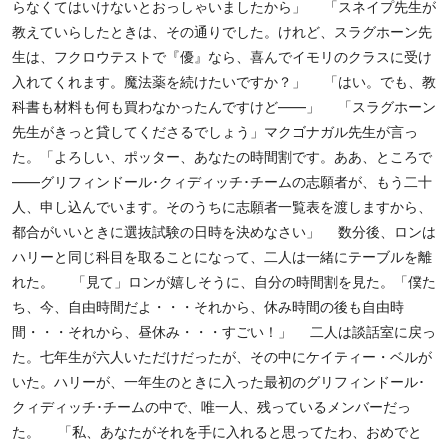
らなくてはいけないとおっしゃいましたから」 「スネイプ先生が
教えていらしたときは、その通りでした。けれど、スラグホーン先
生は、フクロウテストで『優』なら、喜んでイモリのクラスに受け
入れてくれます。魔法薬を続けたいですか？」 「はい。でも、教
科書も材料も何も買わなかったんですけど――」 「スラグホーン
先生がきっと貸してくださるでしょう」マクゴナガル先生が言っ
た。「よろしい、ポッター、あなたの時間割です。ああ、ところで
――グリフィンドール･クィディッチ･チームの志願者が、もう二十
人、申し込んでいます。そのうちに志願者一覧表を渡しますから、
都合がいいときに選抜試験の日時を決めなさい」 数分後、ロンは
ハリーと同じ科目を取ることになって、二人は一緒にテーブルを離
れた。 「見て」ロンが嬉しそうに、自分の時間割を見た。「僕た
ち、今、自由時間だよ・・・それから、休み時間の後も自由時
間・・・それから、昼休み・・・すごい！」 二人は談話室に戻っ
た。七年生が六人いただけだったが、その中にケイティー・ベルが
いた。ハリーが、一年生のときに入った最初のグリフィンドール･
クィディッチ･チームの中で、唯一人、残っているメンバーだっ
た。 「私、あなたがそれを手に入れると思ってたわ、おめでと