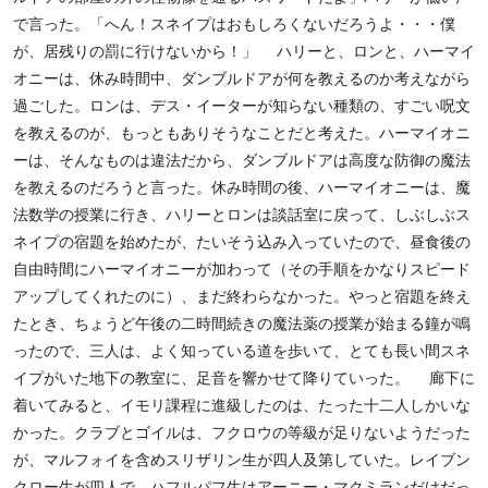
で言った。「へん！スネイプはおもしろくないだろうよ・・・僕
が、居残りの罰に行けないから！」 ハリーと、ロンと、ハーマイ
オニーは、休み時間中、ダンブルドアが何を教えるのか考えながら
過ごした。ロンは、デス・イーターが知らない種類の、すごい呪文
を教えるのが、もっともありそうなことだと考えた。ハーマイオニ
ーは、そんなものは違法だから、ダンブルドアは高度な防御の魔法
を教えるのだろうと言った。休み時間の後、ハーマイオニーは、魔
法数学の授業に行き、ハリーとロンは談話室に戻って、しぶしぶス
ネイプの宿題を始めたが、たいそう込み入っていたので、昼食後の
自由時間にハーマイオニーが加わって（その手順をかなりスピード
アップしてくれたのに）、まだ終わらなかった。やっと宿題を終え
たとき、ちょうど午後の二時間続きの魔法薬の授業が始まる鐘が鳴
ったので、三人は、よく知っている道を歩いて、とても長い間スネ
イプがいた地下の教室に、足音を響かせて降りていった。 廊下に
着いてみると、イモリ課程に進級したのは、たった十二人しかいな
かった。クラブとゴイルは、フクロウの等級が足りないようだった
が、マルフォイを含めスリザリン生が四人及第していた。レイブン
クロー生が四人で、ハフルパフ生はアーニー・マクミランだけだっ