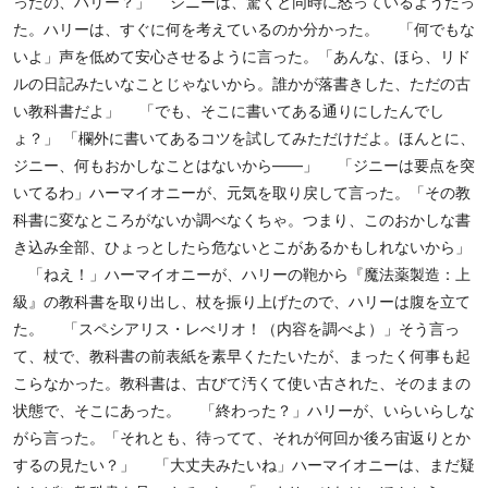
ったの、ハリー？」 ジニーは、驚くと同時に怒っているようだっ
た。ハリーは、すぐに何を考えているのか分かった。 「何でもな
いよ」声を低めて安心させるように言った。「あんな、ほら、リド
ルの日記みたいなことじゃないから。誰かが落書きした、ただの古
い教科書だよ」 「でも、そこに書いてある通りにしたんでし
ょ？」 「欄外に書いてあるコツを試してみただけだよ。ほんとに、
ジニー、何もおかしなことはないから――」 「ジニーは要点を突
いてるわ」ハーマイオニーが、元気を取り戻して言った。「その教
科書に変なところがないか調べなくちゃ。つまり、このおかしな書
き込み全部、ひょっとしたら危ないとこがあるかもしれないから」
「ねえ！」ハーマイオニーが、ハリーの鞄から『魔法薬製造：上
級』の教科書を取り出し、杖を振り上げたので、ハリーは腹を立て
た。 「スペシアリス・レべリオ！（内容を調べよ）」そう言っ
て、杖で、教科書の前表紙を素早くたたいたが、まったく何事も起
こらなかった。教科書は、古びて汚くて使い古された、そのままの
状態で、そこにあった。 「終わった？」ハリーが、いらいらしな
がら言った。「それとも、待ってて、それが何回か後ろ宙返りとか
するの見たい？」 「大丈夫みたいね」ハーマイオニーは、まだ疑