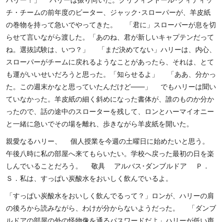
チ・チームの前年度のビーター、ジャック･スローパーが、羊皮紙
の巻物を持って急いでやってきた。 「君に」スローパーが息を切
らせて言いながら渡した。「あのね、君が新しいキャプテンだって
ね。選抜試験は、いつ？」 「まだ決めてない」ハリーは、内心、
スローパーがチームに戻れるようなことがあったら、それは、とて
も運がいいせいだろうと思った。「知らせるよ」 「ああ、分かっ
た。この週末かなと思っていたんだけど――」 でもハリーは聞い
ていなかった。羊皮紙の細く斜めになった書体が、誰のものか分か
ったので、話の途中のスローターを残して、ロンとハーマイオニー
と一緒に急いでその場を離れ、歩きながら羊皮紙を開いた。
親愛なるハリー、 個人授業を今週の土曜日に始めたいと思う。
午後八時に私の部屋へ来てもらいたい。学校へ戻った最初の日を楽
しんでいることだろう。 敬具 アルバス･ダンブルドア Ｐ．
Ｓ．私は、すっぱい炭酸水をおいしく飲んでいるよ。
「すっぱい炭酸水をおいしく飲んでるって？」ロンが、ハリーの肩
の後ろから読みながら、わけが分からないようだった。 「ダンブ
ルドアの部屋の外の怪物像を通るパスワードだよ」ハリーが低い声