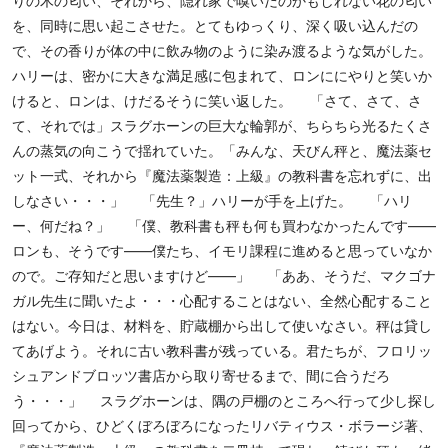
りの木の匂い、それから、隠れ家で嗅いだのかもしれない花の匂い
を、同時に思い起こさせた。とてもゆっくり、深く吸い込んだの
で、その香りが体の中に飲み物のように染み渡るような気がした。
ハリーは、密かに大きな満足感に包まれて、ロンににやりと笑いか
けると、ロンは、けだるそうに笑い返した。 「さて、さて、さ
て、それでは」スラグホーンの巨大な輪郭が、ちらちら光るたくさ
んの蒸気の向こうで揺れていた。「みんな、天びん秤と、魔法薬セ
ット一式、それから『魔法薬製造：上級』の教科書を忘れずに、出
しなさい・・・」 「先生？」ハリーが手を上げた。 「ハリ
ー、何だね？」 「僕、教科書も秤も何も買わなかったんです――
ロンも、そうです――僕たち、イモリ課程に進めると思っていなか
ので。ご存知だと思いますけど――」 「ああ、そうだ、マクゴナ
ガル先生に聞いたよ・・・心配することはない、全然心配すること
はない。今日は、材料を、貯蔵棚から出して使いなさい。秤は貸し
てあげよう。それに古い教科書が残っている。君たちが、フロリッ
シュアンドブロッツ書店から取り寄せるまで、間に合うだろ
う・・・」 スラグホーンは、隅の戸棚のところへ行って少し探し
回ってから、ひどくぼろぼろになったリバティウス・ボラージ著、