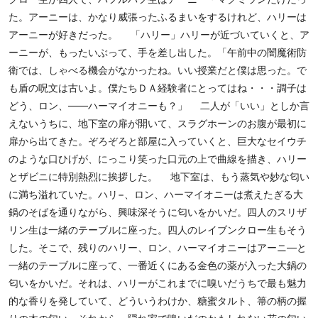
た。アーニーは、かなり威張ったふるまいをするけれど、ハリーは
アーニーが好きだった。 「ハリー」ハリーが近づいていくと、ア
ーニーが、もったいぶって、手を差し出した。「午前中の闇魔術防
衛では、しゃべる機会がなかったね。いい授業だと僕は思った。で
も盾の呪文は古いよ。僕たちＤＡ経験者にとってはね・・・調子は
どう、ロン、――ハーマイオニーも？」 二人が「いい」としか言
えないうちに、地下室の扉が開いて、スラグホーンのお腹が最初に
扉から出てきた。ぞろぞろと部屋に入っていくと、巨大なセイウチ
のような口ひげが、にっこり笑った口元の上で曲線を描き、ハリー
とザビニに特別熱烈に挨拶した。 地下室は、もう蒸気や妙な匂い
に満ち溢れていた。ハリ−、ロン、ハーマイオニーは煮えたぎる大
鍋のそばを通りながら、興味深そうに匂いをかいだ。四人のスリザ
リン生は一緒のテーブルに座った。四人のレイブンクロー生もそう
した。そこで、残りのハリー、ロン、ハーマイオニーはアーニ―と
一緒のテーブルに座って、一番近くにある金色の薬が入った大鍋の
匂いをかいだ。それは、ハリーがこれまでに嗅いだうちで最も魅力
的な香りを発していて、どういうわけか、糖蜜タルト、箒の柄の握