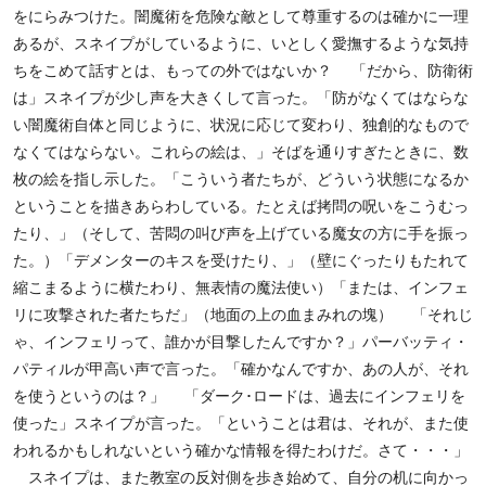
をにらみつけた。闇魔術を危険な敵として尊重するのは確かに一理
あるが、スネイプがしているように、いとしく愛撫するような気持
ちをこめて話すとは、もっての外ではないか？ 「だから、防衛術
は」スネイプが少し声を大きくして言った。「防がなくてはならな
い闇魔術自体と同じように、状況に応じて変わり、独創的なもので
なくてはならない。これらの絵は、」そばを通りすぎたときに、数
枚の絵を指し示した。「こういう者たちが、どういう状態になるか
ということを描きあらわしている。たとえば拷問の呪いをこうむっ
たり、」（そして、苦悶の叫び声を上げている魔女の方に手を振っ
た。）「デメンターのキスを受けたり、」（壁にぐったりもたれて
縮こまるように横たわり、無表情の魔法使い）「または、インフェ
リに攻撃された者たちだ」（地面の上の血まみれの塊） 「それじ
ゃ、インフェリって、誰かが目撃したんですか？」パーバッティ・
パティルが甲高い声で言った。「確かなんですか、あの人が、それ
を使うというのは？」 「ダーク･ロードは、過去にインフェリを
使った」スネイプが言った。「ということは君は、それが、また使
われるかもしれないという確かな情報を得たわけだ。さて・・・」
スネイプは、また教室の反対側を歩き始めて、自分の机に向かっ