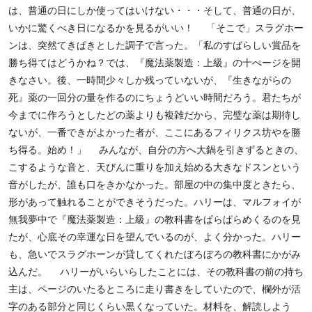
は、普通の日にしか使ってはいけない・・・そして、普通の日が、
いかに驚くべき日になるかを見るがいい！ 「そこで」スラグホー
ンは、突然てきぱきとした調子で言った。「私のすばらしい賞品を
勝ち得てはどうかね？では、『魔法薬製造：上級』の十ぺージを開
きなさい。後、一時間少々しか残っていないが、『生きながらの
死』薬の一回分の量を作るのにちょうどいい時間だろう。君たちが
今までに作ろうとしたどの薬よりも複雑だから、完璧な薬は期待し
ないが、一番できがよかった者が、ここにあるフィリクス坊やを勝
ち得る。始め！」 みんなが、自分の方へ大鍋を引きずるときの、
こするような音と、天びんに重りを加え始める大きなドスンという
音がしたが、誰も口をきかなかった。部屋の中の集中度ときたら、
形があって触れることができそうだった。ハリーは、マルフォイが
無我夢中で『魔法薬製造：上級』の教科書をぱらぱらめくるのを見
たが、心底その幸運な日を望んでいるのが、よく分かった。ハリー
も、急いでスラグホーンが貸してくれたぼろぼろの教科書にかがみ
込んだ。 ハリーがいらいらしたことには、その教科書の前の持ち
主は、ページのいたるところに走り書きをしていたので、欄外が活
字のある部分と同じくらい黒くなっていた。材料を、解読しよう