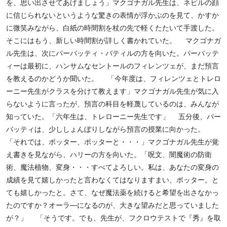
を、思い出させてあげましょう」マクゴナガル先生は、ネビルの顔
に信じられないというような驚きの表情が浮かぶのを見て、かすか
に微笑みながら、白紙の時間割を杖の先で軽くたたいて手渡した。
そこにはもう、新しい時間割が詳しく書かれていた。 マクゴナガ
ル先生は、次にパーバッティ・バティルの方を向いた。パーバッテ
ィーは最初に、ハンサムなセントールのフィレンツェが、まだ預言
を教えるのかどうか聞いた。 「今年度は、フィレンツェとトレロ
ーニー先生がクラスを分けて教えます」マクゴナガル先生が気に入
らないように言ったが、預言の科目を軽蔑しているのは、みんなが
知っていた。「六年生は、トレローニー先生です」 五分後、パー
バッティは、少ししょんぼりしながら預言の授業に向かった。
「それでは、ポッター、ポッターと・・・」マクゴナガル先生が覚
え書きを見ながら、ハリーの方を向いた。「呪文、闇魔術の防衛
術、魔法植物、変身・・・すべてよろしい。私は、あなたの変身の
成績を見て嬉しかったと言わなくてはなりますまい、ポッター。と
ても嬉しかったと。さて、なぜ魔法薬を続けると希望を出さなかっ
たのですか？オーラ―になるのが、大きな望みだと思っていました
が？」 「そうです。でも、先生が、フクロウテストで『秀』を取