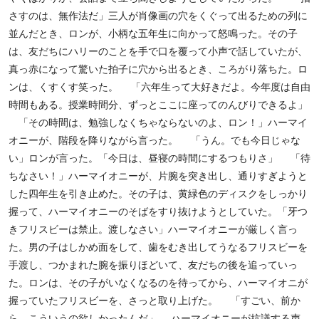
さすのは、無作法だ」三人が肖像画の穴をくぐって出るための列に
並んだとき、ロンが、小柄な五年生に向かって怒鳴った。その子
は、友だちにハリーのことを手で口を覆って小声で話していたが、
真っ赤になって驚いた拍子に穴から出るとき、ころがり落ちた。ロ
ンは、くすくす笑った。 「六年生って大好きだよ。今年度は自由
時間もある。授業時間分、ずっとここに座ってのんびりできるよ」
「その時間は、勉強しなくちゃならないのよ、ロン！」ハーマイ
オニーが、階段を降りながら言った。 「うん。でも今日じゃな
い」ロンが言った。「今日は、昼寝の時間にするつもりさ」 「待
ちなさい！」ハーマイオニーが、片腕を突き出し、通りすぎようと
した四年生を引き止めた。その子は、黄緑色のディスクをしっかり
握って、ハーマイオニーのそばをすり抜けようとしていた。「牙つ
きフリスビーは禁止。渡しなさい」ハーマイオニーが厳しく言っ
た。男の子はしかめ面をして、歯をむき出してうなるフリスビーを
手渡し、つかまれた腕を振りほどいて、友だちの後を追っていっ
た。ロンは、その子がいなくなるのを待ってから、ハーマイオニが
握っていたフリスビーを、さっと取り上げた。 「すごい、前か
ら、こういうの欲しかったんだ」 ハーマイオニーが抗議する声