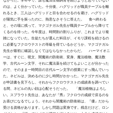
なかった。学年中で、誰も魔法生物飼育を続けようと思っていない
のは、よく分かっていた。十分後、ハグリッドが職員テーブルを離
れるとき、三人はハグリッドと目を合わせるのを避け、ハグリッド
が陽気に手を振ったのに、熱意なさそうに答えた。 食べ終わる
と、その場に残って、マクゴナガル先生が職員テーブルから降りて
くるのを待った。今年度は、時間割の割りふりが、これまでより複
雑になっていた。生徒たちが選んだ科目が、イモリ課程を続けるの
に必要なフクロウテストの等級を得ているかどうか、マクゴナガル
先生が最初に確認しなくてはならなかったからだ。 ハーマイオニ
ーは、すぐに、呪文、闇魔術の防衛術、変身、魔法植物、魔法数
学、古代ルーン文字、それに魔法薬を続けてもよいことが分かった
ので、そのまま一時間目の古代ルーン文字の授業にすっ飛んでいっ
た。ネビルは、決めるのに少し時間がかかった。マクゴナガル先生
が申請書を見下ろし、それからフクロウテストの成績表を調べてい
る間、ネビルの丸い顔は心配そうだった。 「魔法植物はよろし
い。スプラウト先生は、あなたが『秀』フクロウの成績で戻るのを
お喜びになるでしょう。それから闇魔術の防衛術は、『優』だから
受ける資格があります。しかし問題は変身です。残念だけど、ロン