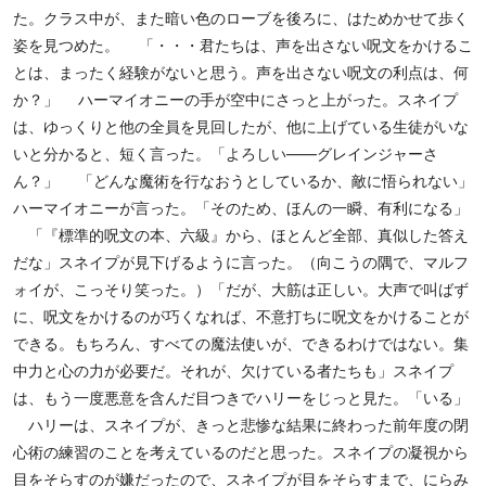
た。クラス中が、また暗い色のローブを後ろに、はためかせて歩く
姿を見つめた。 「・・・君たちは、声を出さない呪文をかけるこ
とは、まったく経験がないと思う。声を出さない呪文の利点は、何
か？」 ハーマイオニーの手が空中にさっと上がった。スネイプ
は、ゆっくりと他の全員を見回したが、他に上げている生徒がいな
いと分かると、短く言った。「よろしい――グレインジャーさ
ん？」 「どんな魔術を行なおうとしているか、敵に悟られない」
ハーマイオニーが言った。「そのため、ほんの一瞬、有利になる」
「『標準的呪文の本、六級』から、ほとんど全部、真似した答え
だな」スネイプが見下げるように言った。（向こうの隅で、マルフ
ォイが、こっそり笑った。）「だが、大筋は正しい。大声で叫ばず
に、呪文をかけるのが巧くなれば、不意打ちに呪文をかけることが
できる。もちろん、すべての魔法使いが、できるわけではない。集
中力と心の力が必要だ。それが、欠けている者たちも」スネイプ
は、もう一度悪意を含んだ目つきでハリーをじっと見た。「いる」
ハリーは、スネイプが、きっと悲惨な結果に終わった前年度の閉
心術の練習のことを考えているのだと思った。スネイプの凝視から
目をそらすのが嫌だったので、スネイプが目をそらすまで、にらみ