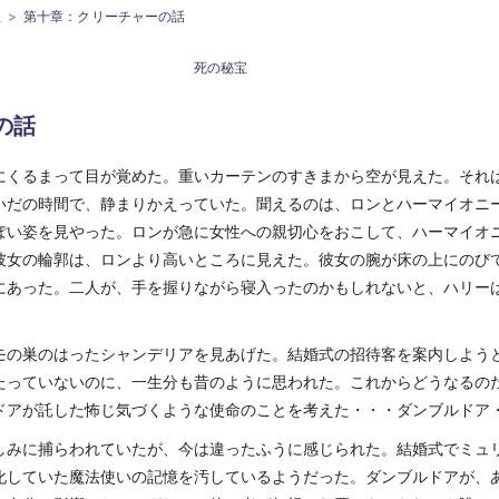
宝
第十章：クリーチャーの話
死の秘宝
の話
にくるまって目が覚めた。重いカーテンのすきまから空が見えた。それ
いだの時間で、静まりかえっていた。聞えるのは、ロンとハーマイオニ
ぽい姿を見やった。ロンが急に女性への親切心をおこして、ハーマイオ
彼女の輪郭は、ロンより高いところに見えた。彼女の腕が床の上にのび
にあった。二人が、手を握りながら寝入ったのかもしれないと、ハリー
モの巣のはったシャンデリアを見あげた。結婚式の招待客を案内しよう
たっていないのに、一生分も昔のように思われた。これからどうなるの
ドアが託した怖じ気づくような使命のことを考えた・・・ダンブルドア
しみに捕らわれていたが、今は違ったふうに感じられた。結婚式でミュ
化していた魔法使いの記憶を汚しているようだった。ダンブルドアが、