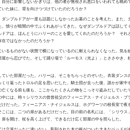
、自分に影響しないかぎりは、他の者が無視され悪口をいわれても眺め
ていた妹に、背を向けつづけていたのだろうか？
、ダンブルドアが一度も話題にしなかったお墓のことを考えた。また、
た。憤りが暗闇の中でふくれあがってきた。なぜダンブルドアは話して
ルドアは、ほんとうにハリーのことを愛してくれたのだろうか？ それ
存在ではなかったのだろうか？
にいるものがない状態で横になっているのに耐えられなくなった。気を
部屋から忍びでた。そして踊り場で「ルーモス（光よ）」とささやき、
していた部屋だった。ハリーは、そこをちらっとのぞいた。衣装ダンス
っくり返ったトロルの足を思いだした。騎士団が去った後、誰かが家中
の亡くなる前も後も、ここからたくさんの物をこっそり盗みだしていた
の中には、時々シリウスの曾曾祖父のフィーニアス・ナイジェルス・ブ
だけだった。フィーニアス・ナイジェルスは、ホグワーツの校長室で夜
そこには、二つの扉があるだけだった。目の前の名札には、「シリウス
。扉を開け、杖を高く上げて、できるだけ広く部屋の中を照らした。
ては立派だったに違いない。彫刻された木の板がついた大きなベッドが