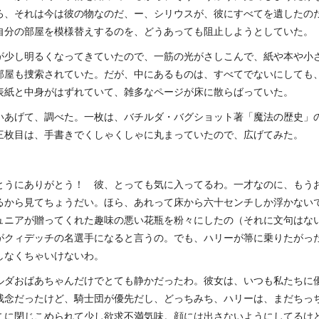
ろ、それは今は彼の物なのだ、ー、シリウスが、彼にすべてを遺したの
自分の部屋を模様替えするのを、どうあっても阻止しようとしていた。
が少し明るくなってきていたので、一筋の光がさしこんで、紙や本や小
部屋も捜索されていた。だが、中にあるものは、すべてでないにしても
表紙と中身がはずれていて、雑多なページが床に散らばっていた。
いあげて、調べた。一枚は、バチルダ・バグショット著「魔法の歴史」
三枚目は、手書きでくしゃくしゃに丸まっていたので、広げてみた。
とうにありがとう！ 彼、とっても気に入ってるわ。一才なのに、もう
るから見てちょうだい。ほら、あれって床から六十センチしか浮かない
ュニアが贈ってくれた趣味の悪い花瓶を粉々にしたの（それに文句はな
がクィデッチの名選手になると言うの。でも、ハリーが箒に乗りたがっ
しなくちゃいけないわ。
ルダおばあちゃんだけでとても静かだったわ。彼女は、いつも私たちに
残念だったけど、騎士団が優先だし、どっちみち、ハリーは、まだちっ
こに閉じこめられて少し欲求不満気味。顔には出さないようにしてるけ