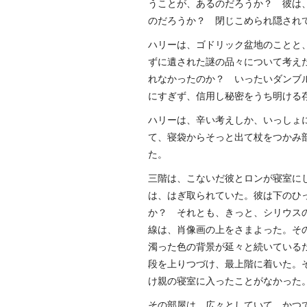
うことが、あるのだろうか？ 彼は
のだろうか？ 閉じこめられ隠され
ハリーは、ゴドリック盆地のことと
ずに遺された謎の品々について考え
れなかったのか？ いったいダンブ
にすぎず、信用し秘密をうち明ける
ハリーは、辛い考えしか、いっしょ
て、寝袋からそっと出て杖をつかみ
た。
三階は、こないだ彼とロンが寝室に
は、はぎ取られていた。彼は下のひ
か？ それとも、きっと、シリウス
線は、肖像画の上をさまよった。そ
濁った色の背景が延々と続いている
段を上りつづけ、最上階に着いた。
け親の寝室に入ったことがなかった
その部屋は、広々としていて、かつ