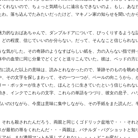
てくれないので、ちょっと気晴らしに遠出もできないのよ。もし、あな
たわ。落ち込んでたみたいだったけど、マキノン家の知らせを聞いたか
魅力的なおばあちゃんで、ダンブルドアについて、びっくりするような
、どの程度、信じていいのか分らない。だって、そんなこと信じられな
うな気がした。その奇跡のようなすばらしい紙を、力の入らない指で持
体中の血管に同じ分量でどくどくと送りこんでいた。彼は、ベッドの方
初に読んだ以上の意味は、読みとれなかったので、筆跡そのものを眺め
中、その文字を探しまわって、その一つ一つが、ベールの向こうから、
リー・ポッターが生きていた、ほんとうに生きていたという信じられな
動き、インクでこれらの文字、これらの単語をつづり、彼女の息子、ハ
払いのけながら、今度は意味に集中しながら、その手紙をまた読んだ。
、それも殺されたんだろう、両親と同じくゴドリック盆地で・・・それ
スが最初の箒をくれたんだ・・・両親は、バチルダ・バグショットと知
ドアが、まだ透明マントを返してくれない」・・・どこか変だ・・・