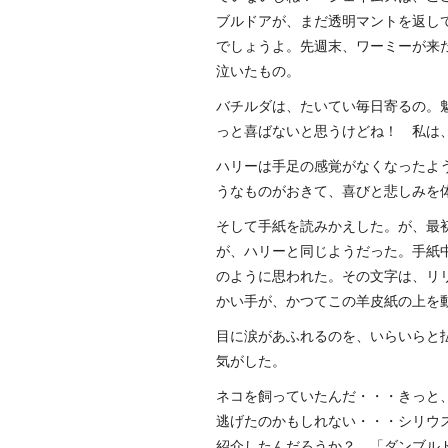
ブルドアが、まだ透明マントを返し
でしょうよ。先週末、ワーミーが来
泣いたもの。
バチルダは、たいてい毎日寄るの。
っと喜ばないと思うけどね！ 私は
ハリーは手足の感覚がなくなったよ
うなものがおきて、喜びと悲しみを
そして手紙を読みかえした。が、最
が、ハリーと同じようだった。手紙
のように思われた。その文字は、リ
かい手が、かつてこの羊皮紙の上を
目に涙があふれるのを、いらいらと
気がした。
ネコを飼っていたんだ・・・きっと
逃げたのかもしれない・・・シリウ
紹介したんだろうか？ 「ダンブル