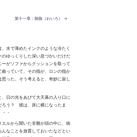
第十一章：賄賂（わいろ）
は、水で薄めたインクのような冷たく
ーのゆっくりした深い息づかいだけだ
ニーがソファからクッションを取って
て曲っていて、その指が、ロンの指か
は思った。そう考えると、奇妙に寂し
と、日の光をあびて大天幕の入り口に
だろう？ 彼は、床に横になったま
・・・
リエルから聞いた非難が頭の中に、病
あんなことを放置しておいたなどとい