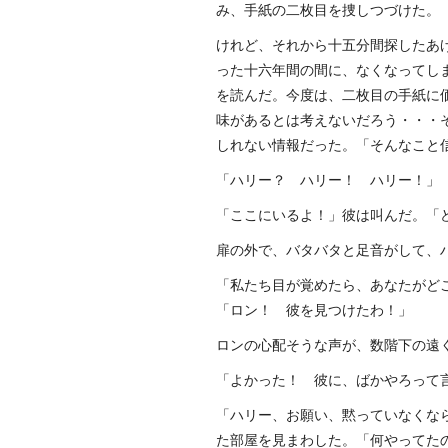
み、手紙の二枚目を捜しつづけた。
けれど、それから十五分間探したあ
った十六年間の間に、なくなってし
を読んだ。今度は、二枚目の手紙に
味があるとは考えないだろう・・・
しれない情報だった。「そんなこと
「ハリー？ ハリー！ ハリー！」
「ここにいるよ！」彼は叫んだ。「
扉の外で、バタバタと足音がして、
「私たち目が覚めたら、あなたがど
「ロン！ 彼を見つけたわ！」
ロンの心配そうな声が、数階下の遠
「よかった！ 彼に、ばかやろって
「ハリー、お願い、黙っていなくな
た部屋を見まわした。「何やってた