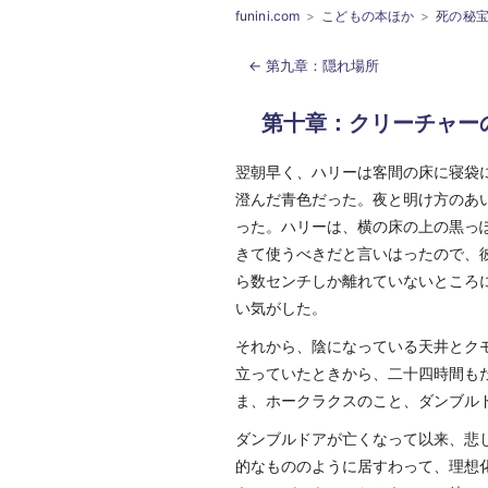
funini.com
こどもの本ほか
死の秘
第九章：隠れ場所
第十章：クリーチャー
翌朝早く、ハリーは客間の床に寝袋
澄んだ青色だった。夜と明け方のあ
った。ハリーは、横の床の上の黒っ
きて使うべきだと言いはったので、
ら数センチしか離れていないところ
い気がした。
それから、陰になっている天井とク
立っていたときから、二十四時間も
ま、ホークラクスのこと、ダンブル
ダンブルドアが亡くなって以来、悲
的なもののように居すわって、理想