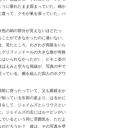
ように垂れたまま固まっていた。細か
に渡って、クモが巣を張っていた。ハ
灰色の絹の部分が見えないほどだっ
ることができなかったのに違いない。
は、見たところ、わざわざ両親をいら
たグリフィンドールの大きな旗が何枚
にはいられなかったが）、ビキニ姿の
ほほえみと空ろな視線が、写真の中で
笑っている、腕を組んだ四人のホグワ
頭部に突ったっていて、父も眼鏡をか
が知っている生前の姿より、はるかに
目をして、ジェイムズとシリウスとい
た。ジェイムズの左にはルーピンがい
んでいるという同じ雰囲気を、ただよ
なのだろうか？ 彼は、その写真を壁