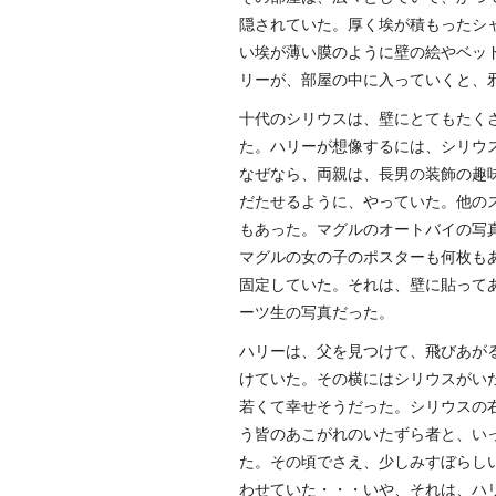
隠されていた。厚く埃が積もったシ
い埃が薄い膜のように壁の絵やベッ
リーが、部屋の中に入っていくと、
十代のシリウスは、壁にとてもたく
た。ハリーが想像するには、シリウ
なぜなら、両親は、長男の装飾の趣
だたせるように、やっていた。他の
もあった。マグルのオートバイの写
マグルの女の子のポスターも何枚も
固定していた。それは、壁に貼って
ーツ生の写真だった。
ハリーは、父を見つけて、飛びあが
けていた。その横にはシリウスがい
若くて幸せそうだった。シリウスの
う皆のあこがれのいたずら者と、い
た。その頃でさえ、少しみすぼらし
わせていた・・・いや、それは、ハ