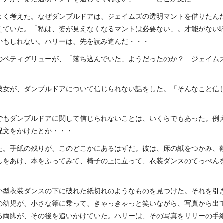
よく考えた。なぜダンブルドアは、ジェイムズの透明マントを借りたん
えていた。「私は、姿が見えなくなるマントは必要ない」。才能がない
かもしれない。ハリーは、先を読み進んだ・・・
のペティグリューが、「落ち込んでいた」ようだったのか？ ジェイム
彼女が、ダンブルドアについて信じられない話をした。「そんなこと信
でもダンブルドアに関して信じられないことは、いくらでもあった。例
呪文をかけたとか・・・
た。手紙の残りが、このどこかにあるはずだ。彼は、床の紙をつかみ、
しをあけ、本をふってみて、椅子の上に立って、衣装ダンスのてっぺん
小型衣装ダンスの下に破れた紙切れのようなものを見つけた。それを引
の幼児が、小さな箒に乗って、きゃっきゃっと笑いながら、写真から出
る両脚が、その後を追いかけていた。ハリーは、その写真をリリーの手