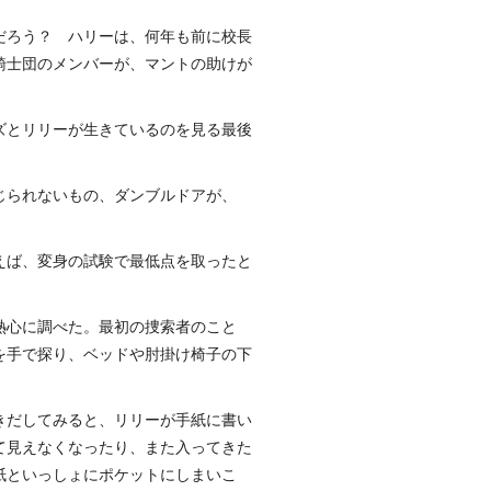
だろう？ ハリーは、何年も前に校長
騎士団のメンバーが、マントの助けが
ズとリリーが生きているのを見る最後
じられないもの、ダンブルドアが、
えば、変身の試験で最低点を取ったと
熱心に調べた。最初の捜索者のこと
を手で探り、ベッドや肘掛け椅子の下
きだしてみると、リリーが手紙に書い
て見えなくなったり、また入ってきた
紙といっしょにポケットにしまいこ