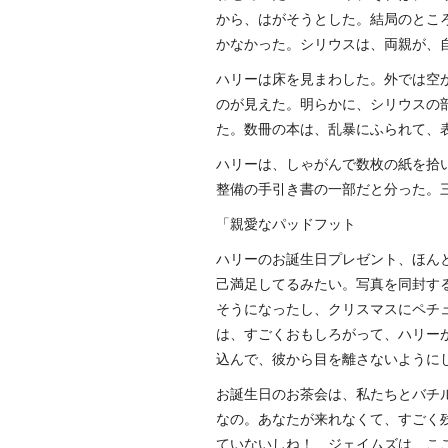
から、はがそうとした。結局のとこ
かなかった。シリウスは、両親が、
ハリーは床を見まわした。外では空
のが見えた。明らかに、シリウスの
た。数冊の本は、乱暴にふられて、
ハリーは、しゃがんで数枚の紙を拾
整備の手引き書の一部だと分った。
「親愛なパッドフット
ハリーのお誕生日プレゼント、ほん
己満足してるみたい。写真を同封す
そうになったし、クリスマスにペチ
は、すごくおもしろがって、ハリー
込んで、彼から目を離さないように
お誕生日のお茶会は、私たちとバチ
なの。あなたが来れなくて、すごく
ていないしね！ ジェイムズは、こ