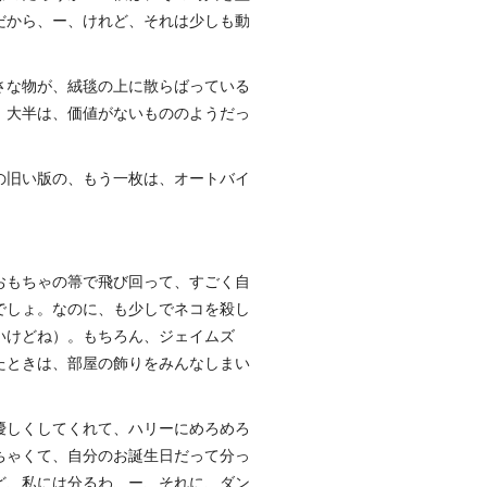
だから、ー、けれど、それは少しも動
さな物が、絨毯の上に散らばっている
、大半は、価値がないもののようだっ
の旧い版の、もう一枚は、オートバイ
おもちゃの箒で飛び回って、すごく自
でしょ。なのに、も少しでネコを殺し
いけどね）。もちろん、ジェイムズ
たときは、部屋の飾りをみんなしまい
優しくしてくれて、ハリーにめろめろ
ちゃくて、自分のお誕生日だって分っ
ど、私には分るわ、ー、それに、ダン