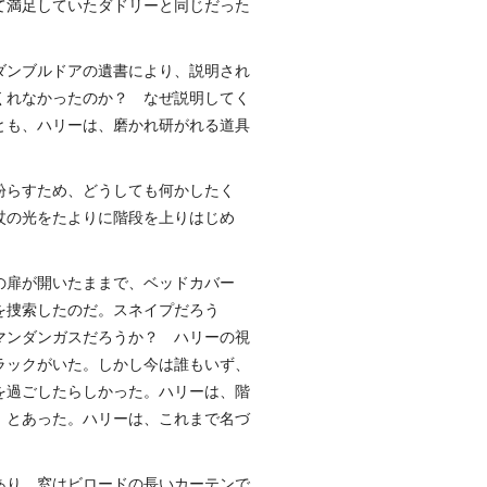
て満足していたダドリーと同じだった
ダンブルドアの遺書により、説明され
くれなかったのか？ なぜ説明してく
とも、ハリーは、磨かれ研がれる道具
紛らすため、どうしても何かしたく
杖の光をたよりに階段を上りはじめ
の扉が開いたままで、ベッドカバー
を捜索したのだ。スネイプだろう
マンダンガスだろうか？ ハリーの視
ラックがいた。しかし今は誰もいず、
を過ごしたらしかった。ハリーは、階
」とあった。ハリーは、これまで名づ
あり、窓はビロードの長いカーテンで