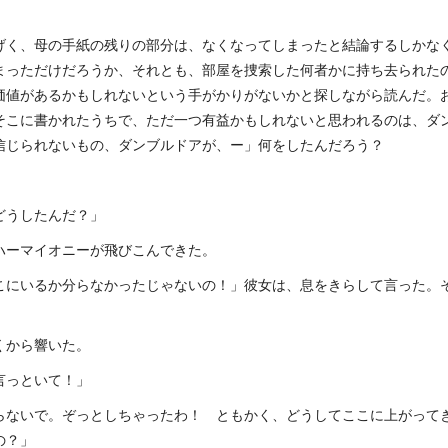
げく、母の手紙の残りの部分は、なくなってしまったと結論するしかな
まっただけだろうか、それとも、部屋を捜索した何者かに持ち去られた
価値があるかもしれないという手がかりがないかと探しながら読んだ。
そこに書かれたうちで、ただ一つ有益かもしれないと思われるのは、ダ
信じられないもの、ダンブルドアが、ー」何をしたんだろう？
どうしたんだ？」
ハーマイオニーが飛びこんできた。
こにいるか分らなかったじゃないの！」彼女は、息をきらして言った。
くから響いた。
言っといて！」
らないで。ぞっとしちゃったわ！ ともかく、どうしてここに上がって
の？」