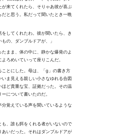
たが来てくれたら、そりゃあ彼が喜ぶ
らだと思う。私だって聞いたとき一晩
話をしてくれたわ。彼が聞いたら、き
いもの、ダンブルドアが、」
ったまま、体の中に、静かな爆発のよ
によろめいていって座りこんだ。
ることにした。母は、「g」の書き方
かいま見える親しい小さなゆれる合図
いほど貴重な宝、証拠だった。その温
リーについて書いたのだ。
半分覚えている声を聞いているような
とも、誰も餌をくれる者がいないので
りあいだった。それはダンブルドアが