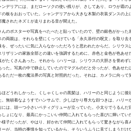
ャンデリアには、まだローソクの使い残りが、さしてあり、ロウが霜の
ドの板をおおっていた。シャンデリアから大きな木製の衣装ダンスの上
邪魔されたネズミが走りまわる音が聞えた。
さんのポスターや写真をべたべたと貼っていたので、壁の銀色がかった
スの両親は、それらを壁にくっつけている「永久添付の呪文」を取り去
味を、ぜったいに気に入らなかっただろうと思われたからだ。シリウス
スリザリンの家族全部との違いを強調するために、赤色と金色が色あせ
真がたくさんあった。それから（ハリーは、シリウスの大胆さを誉めず
あった。写真の中で静止していたのでマグルのだと分ったが、色あせた
あるただ一枚の魔法界の写真と対照的だった。それは、カメラに向って
るほどうれしかった。くしゃくしゃの黒髪は、ハリーのと同じように後
た。無頓着なようすでハンサムで、少しばかり尊大な顔つきは、ハリー
右には、頭一つ小さいペティグリューが立っていた。小太りでうるんだ
っしょになり、最高にかっこいい仲間に入れてもらった喜びに輝いてい
い様子だったが、やはり、好かれて仲間に入れてもらって驚きながら喜
リーが、当時の事情を知っているから、そういうふうに見てしまうだけ