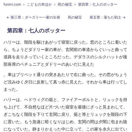
funini.com
こどもの本ほか
死の秘宝
第四章：七人のポッター
第三章：ダーズリー一家の出発
死の秘宝
第五章：落ちた戦士
第四章：七人のポッター
ハリーは、階段を駆けあがって寝室に戻った。窓のところに着いた
ら、ちょうどダドリー家の車が、玄関前の車道からぐいっと曲って
道路を走りさっていくところだった。デダラスのシルクハットが後
部座席のペチュニアとダドリーのあいだに見えた
。車はプリベット通りの突きあたりで右に曲った。その窓がちょう
ど沈みゆく夕日に反射して真っ赤に見えた。それから車は行ってし
まった。
ハリーは、ヘドウィグの籠と、ファイアーボルトと、リュックを持
ち上げて、不自然なほど片づいた寝室を最後にざっと見まわして、
ぎこちなく階段を下りて玄関に戻り、籠と箒とリュックを階段の下
に置いた。もう急速に暗くなりはじめ、玄関の間は夕闇に包まれ陰
になっていた。静まりかえった中に立って、この家を永久に出てい