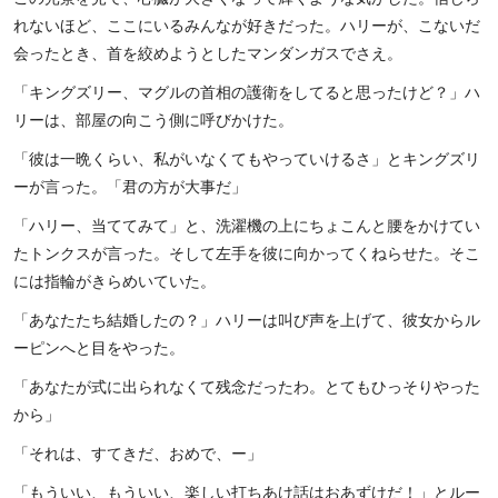
れないほど、ここにいるみんなが好きだった。ハリーが、こないだ
会ったとき、首を絞めようとしたマンダンガスでさえ。
「キングズリー、マグルの首相の護衛をしてると思ったけど？」ハ
リーは、部屋の向こう側に呼びかけた。
「彼は一晩くらい、私がいなくてもやっていけるさ」とキングズリ
ーが言った。「君の方が大事だ」
「ハリー、当ててみて」と、洗濯機の上にちょこんと腰をかけてい
たトンクスが言った。そして左手を彼に向かってくねらせた。そこ
には指輪がきらめいていた。
「あなたたち結婚したの？」ハリーは叫び声を上げて、彼女からル
ーピンへと目をやった。
「あなたが式に出られなくて残念だったわ。とてもひっそりやった
から」
「それは、すてきだ、おめで、ー」
「もういい、もういい、楽しい打ちあけ話はおあずけだ！」とルー