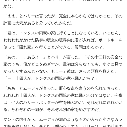
かな」
「ええ」とハリーは言ったが、完全に本心からではなかった。その
計画に大穴があると分っていたからだ。
「君は、トンクスの両親の家に行くことになっている。いったん、
われわれがかけた防御の呪文の境界内に君が入れば、ポートキーを
使って『隠れ家』へ行くことができる。質問はあるか？」
「あの、ー、あるよ、」とハリーが言った。「その十二軒の安全な
家のうち、僕がどこをめざすか、最初は分らなくても、すぐに見つ
かったりするんじゃない、もしー」彼は、さっと頭数を数えた。
「ー、十四人が、トンクスの両親の家へ飛んだら？」
「ああ」とムーディが言った。肝心な点を言うのを忘れておった。
われわれ十四人が、トンクスの両親の家に飛ぶわけではない。今夜
は、七人のハリー・ポッターが空を飛ぶのだ。それぞれに連れがい
る。それぞれの一組が、それぞれ別の家をめざすのだ」
マントの内側から、ムーディが泥のようなものが入った小さなガラ
ス瓶を取りだした。それ以上聞かなくても、ハリーは、その計画の