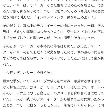
かし、ハリーは、サイドカーがまた落ちはじめたのを感じた。でき
るだけ低く身をかがめて、ハリーは近づいてくるうち真ん中の姿に
杖を向けて叫んだ。「インペディメンタ（動きを止めよ）！」
その呪文は、真ん中のデス・イーターの胸に当たった。一瞬、その
男は、見えない障壁にぶつかったように、空中にぶざまに大の字に
手足を伸ばした。仲間の一人が、それに衝突しそうになった。
そのとき、サイドカーが本格的に落ちはじめた。残ったデス・イー
ターがハリーのとても近くに呪文を放ったので、車の縁の下に首を
すくめなくてはならず、シートのへりで、したたかに打って歯が折
れた、ー
「今行くぞ、ハリー、今行くぞ！」
巨大な手が、ハリーのローブの後ろをつかみ、急落するサイドカー
から持ち上げた。はりーが、リュックも引っぱり上げて、オートバ
イのシートの上にやっと座ると、ハグリッドと背中合わせになって
いた。二人が、残りのデス・イーターから離れて上方に舞いあがっ
たとき、ハリーは血をペッと吐き出し、落ちていくサイドカーに向