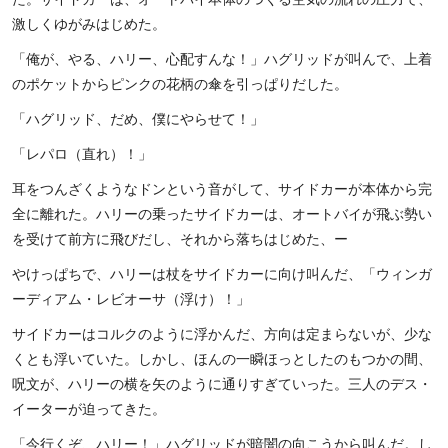
激しくゆがみはじめた。
「俺が、やる、ハリー、心配すんな！」ハグリッドが叫んで、上着
のポケットからピンクの花柄の傘を引っぱりだした。
「ハグリッド、だめ、僕にやらせて！」
「レパロ（直れ）！」
耳をつんざくようなドンという音がして、サイドカーが本体から完
全に離れた。ハリーの乗ったサイドカーは、オートバイが飛ぶ勢い
を受けて前方に飛びだし、それから落ちはじめた、ー
やけっぱちで、ハリーは杖をサイドカーに向け叫んだ、「ウィンガ
ーディアム・レビオーサ（浮け）！」
サイドカーはコルクのように浮かんだ、方向は定まらないが、少な
くとも浮いていた。しかし、ほんの一瞬ほっとしたのもつかの間、
呪文が、ハリーの横を矢のように通りすぎていった。三人のデス・
イーターが迫ってきた。
「今行くぞ、ハリー！」ハグリッドが暗闇の向こうから叫んだ。し