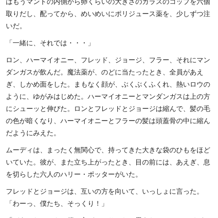
はもうマントの内側から卵くらいの大きさのガラスのコップを六個
取りだし、配ってから、めいめいにポリジュース薬を、少しずつ注
いだ。
「一緒に、それでは・・・」
ロン、ハーマイオニー、フレッド、ジョージ、フラー、それにマン
ダンガスが飲んだ。魔法薬が、のどに当たったとき、全員があえ
ぎ、しかめ面をした。まもなく顔が、ぶくぶくふくれ、熱いロウの
ように、ゆがみはじめた。ハーマイオニーとマンダンガスは上の方
にシューッと伸びた。ロンとフレッドとジョージは縮んで、髪の毛
の色が暗くなり、ハーマイオニーとフラーの髪は頭蓋骨の中に縮ん
だようにみえた。
ムーディは、まったく無関心で、持ってきた大きな袋のひもをほど
いていた。彼が、また立ち上がったとき、目の前には、あえぎ、息
を切らした六人のハリー・ポッターがいた。
フレッドとジョージは、互いの方を向いて、いっしょに言った。
「わーっ、僕たち、そっくり！」