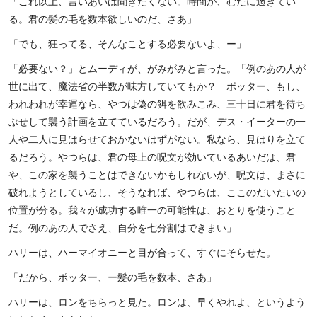
「これ以上、言いあいは聞きたくない。時間が、むだに過ぎてい
る。君の髪の毛を数本欲しいのだ、さあ」
「でも、狂ってる、そんなことする必要ないよ、ー」
「必要ない？」とムーディが、がみがみと言った。「例のあの人が
世に出て、魔法省の半数が味方していてもか？ ポッター、もし、
われわれが幸運なら、やつは偽の餌を飲みこみ、三十日に君を待ち
ぶせして襲う計画を立てているだろう。だが、デス・イーターの一
人や二人に見はらせておかないはずがない。私なら、見はりを立て
るだろう。やつらは、君の母上の呪文が効いているあいだは、君
や、この家を襲うことはできないかもしれないが、呪文は、まさに
破れようとしているし、そうなれば、やつらは、ここのだいたいの
位置が分る。我々が成功する唯一の可能性は、おとりを使うこと
だ。例のあの人でさえ、自分を七分割はできまい」
ハリーは、ハーマイオニーと目が合って、すぐにそらせた。
「だから、ポッター、ー髪の毛を数本、さあ」
ハリーは、ロンをちらっと見た。ロンは、早くやれよ、というよう