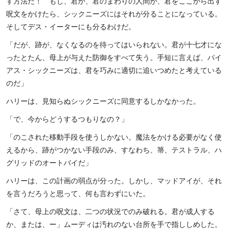
す方法だ！ もし、君か、君のまわりの人間が、君をここから出す
呪文をかけたら、シックニーズにはそれが分ることになっている。
そしてデス・イーターにも分るわけだ。
「だが、跡が、なくなるのを待ってはいられない。君が十七才にな
ったとたん、母上が与えた防御をすべて失う。手短に言えば、パイ
アス・シックニーズは、君を巧みに適切に追いつめたと考えている
のだ」
ハリーは、見知らぬシックニーズに同意するしかなかった。
「で、今からどうするつもりなの？」
「のこされた移動手段を使うしかない。魔法をかける必要がなく使
えるから、跡がつかない手段のみ、すなわち、箒、テストラル、ハ
グリッドのオートバイだ」
ハリーは、この計画の弱点が分った。しかし、マッドアイが、それ
を言うだろうと思って、何も言わずにいた。
「さて、母上の呪文は、二つの状況でのみ破れる。君が成人する
か、または、ー」ムーディは汚れのない台所を手で指ししめした。