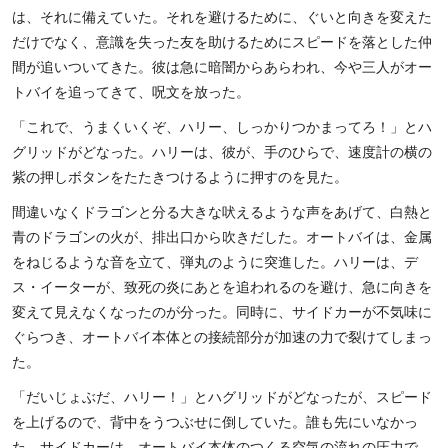
は、それに備えていた。それを避けるために、ぐいと向きを変えた
だけでなく、意識を失った友を助けるためにスピードを落とした仲
間が追いついてきた。彼は急に暗闇からあらわれ、今や三人がオー
トバイを追ってきて、呪文を放った。
「これで、うまくいくぞ、ハリー、しっかりつかまってろ！」とハ
グリッドがどなった。ハリーは、彼が、手のひらで、速度計の横の
紫の押しボタンをたたきつけるように押すのを見た。
間違いなくドラゴンと分る大きな吠えるような声をあげて、白熱と
青のドラゴンの火が、排出口から吹きだした。オートバイは、金属
をねじるような音を立て、弾丸のように突進した。ハリーは、デ
ス・イーターが、致死の炎にあとを追われるのを避け、急に向きを
変えて見えなくなったのが分った。同時に、サイドカーが不気味に
ぐらつき、オートバイ本体との接続部分が加速の力で裂けてしまっ
た。
「だいじょぶだ、ハリー！」とハグリッドがどなったが、スピード
を上げるので、背中をうつぶせに倒していた。誰も先にいなかっ
た。サイドカーは、オートバイ本体のつくる空気の流れの圧力で、