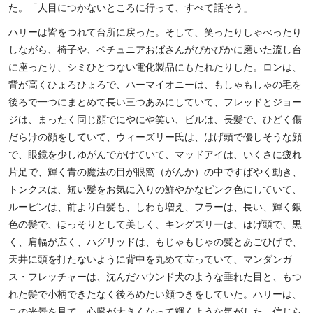
た。「人目につかないところに行って、すべて話そう」
ハリーは皆をつれて台所に戻った。そして、笑ったりしゃべったり
しながら、椅子や、ペチュニアおばさんがぴかぴかに磨いた流し台
に座ったり、シミひとつない電化製品にもたれたりした。ロンは、
背が高くひょろひょろで、ハーマイオニーは、もしゃもしゃの毛を
後ろで一つにまとめて長い三つあみにしていて、フレッドとジョー
ジは、まったく同じ顔でにやにや笑い、ビルは、長髪で、ひどく傷
だらけの顔をしていて、ウィーズリー氏は、はげ頭で優しそうな顔
で、眼鏡を少しゆがんでかけていて、マッドアイは、いくさに疲れ
片足で、輝く青の魔法の目が眼窩（がんか）の中ですばやく動き、
トンクスは、短い髪をお気に入りの鮮やかなピンク色にしていて、
ルーピンは、前より白髪も、しわも増え、フラーは、長い、輝く銀
色の髪で、ほっそりとして美しく、キングズリーは、はげ頭で、黒
く、肩幅が広く、ハグリッドは、もじゃもじゃの髪とあごひげで、
天井に頭を打たないように背中を丸めて立っていて、マンダンガ
ス・フレッチャーは、沈んだハウンド犬のような垂れた目と、もつ
れた髪で小柄できたなく後ろめたい顔つきをしていた。ハリーは、
この光景を見て、心臓が大きくなって輝くような気がした。信じら