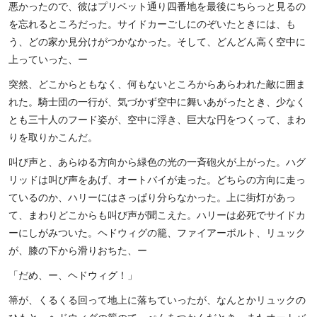
悪かったので、彼はプリベット通り四番地を最後にちらっと見るの
を忘れるところだった。サイドカーごしにのぞいたときには、も
う、どの家か見分けがつかなかった。そして、どんどん高く空中に
上っていった、ー
突然、どこからともなく、何もないところからあらわれた敵に囲ま
れた。騎士団の一行が、気づかず空中に舞いあがったとき、少なく
とも三十人のフード姿が、空中に浮き、巨大な円をつくって、まわ
りを取りかこんだ。
叫び声と、あらゆる方向から緑色の光の一斉砲火が上がった。ハグ
リッドは叫び声をあげ、オートバイが走った。どちらの方向に走っ
ているのか、ハリーにはさっぱり分らなかった。上に街灯があっ
て、まわりどこからも叫び声が聞こえた。ハリーは必死でサイドカ
ーにしがみついた。ヘドウィグの籠、ファイアーボルト、リュック
が、膝の下から滑りおちた、ー
「だめ、ー、ヘドウィグ！」
箒が、くるくる回って地上に落ちていったが、なんとかリュックの