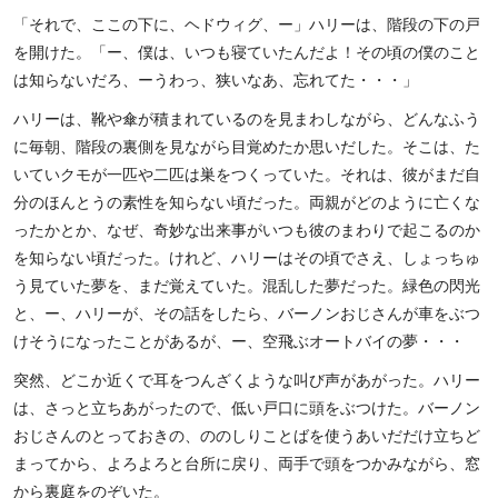
「それで、ここの下に、ヘドウィグ、ー」ハリーは、階段の下の戸
を開けた。「ー、僕は、いつも寝ていたんだよ！その頃の僕のこと
は知らないだろ、ーうわっ、狭いなあ、忘れてた・・・」
ハリーは、靴や傘が積まれているのを見まわしながら、どんなふう
に毎朝、階段の裏側を見ながら目覚めたか思いだした。そこは、た
いていクモが一匹や二匹は巣をつくっていた。それは、彼がまだ自
分のほんとうの素性を知らない頃だった。両親がどのように亡くな
ったかとか、なぜ、奇妙な出来事がいつも彼のまわりで起こるのか
を知らない頃だった。けれど、ハリーはその頃でさえ、しょっちゅ
う見ていた夢を、まだ覚えていた。混乱した夢だった。緑色の閃光
と、ー、ハリーが、その話をしたら、バーノンおじさんが車をぶつ
けそうになったことがあるが、ー、空飛ぶオートバイの夢・・・
突然、どこか近くで耳をつんざくような叫び声があがった。ハリー
は、さっと立ちあがったので、低い戸口に頭をぶつけた。バーノン
おじさんのとっておきの、ののしりことばを使うあいだだけ立ちど
まってから、よろよろと台所に戻り、両手で頭をつかみながら、窓
から裏庭をのぞいた。