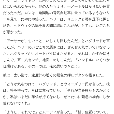
にはいられなかった。他の人たちより、一メートルばかり低い位置
だったのだ。ロンは、遊園地の電気自動車に乗っているようなハリ
ーを見て、にやにや笑った。ハリーは、リュックと箒を足下に押し
込み、ヘドウィグの籠を股の間に詰めこんだが、とても、いごこち
が悪かった。
「アーサーが、ちいっと、いじくり回したんだ」とハグリッドが言
ったが、ハリーのいごこちの悪さには、ぜんぜん気づいていなかっ
た。ハグリッドが、オートバイにまたがると、それは、かすかにき
しんで、五、六センチ、地面にめりこんだ。「ハンドルにいくつか
仕掛けがある。その一つは、俺の思いつきだよ」
彼は、太い指で、速度計の近くの紫色の押しボタンを指さした。
「どうか気をつけて、ハグリッド」とウィーズリー氏が言った。彼
は、箒を持って、そばに立っていた。「それが当を得たものかどう
か、私はいまだに確信が持てないし、ぜったいに緊急の場合にしか
使わないでくれ」
「ようし、それでは」とムーディが言った。「皆、位置について。