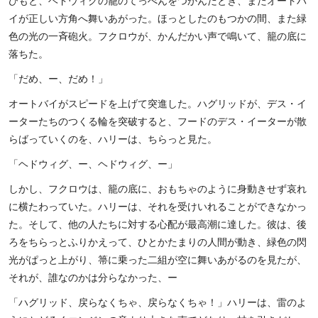
ひもと、ヘドウィグの籠のてっぺんをつかんだとき、またオートバ
イが正しい方角へ舞いあがった。ほっとしたのもつかの間、また緑
色の光の一斉砲火。フクロウが、かんだかい声で鳴いて、籠の底に
落ちた。
「だめ、ー、だめ！」
オートバイがスピードを上げて突進した。ハグリッドが、デス・イ
ーターたちのつくる輪を突破すると、フードのデス・イーターが散
らばっていくのを、ハリーは、ちらっと見た。
「ヘドウィグ、ー、ヘドウィグ、ー」
しかし、フクロウは、籠の底に、おもちゃのように身動きせず哀れ
に横たわっていた。ハリーは、それを受けいれることができなかっ
た。そして、他の人たちに対する心配が最高潮に達した。彼は、後
ろをちらっとふりかえって、ひとかたまりの人間が動き、緑色の閃
光がぱっと上がり、箒に乗った二組が空に舞いあがるのを見たが、
それが、誰なのかは分らなかった、ー
「ハグリッド、戻らなくちゃ、戻らなくちゃ！」ハリーは、雷のよ