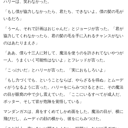
ハリーは、笑わなかった。
「もし僕が協力しなかったら、君たち、できないよ。僕の髪の毛が
いるだろ」
「うーん、それで計画はおじゃんだ」とジョージが言った。「君が
協力してくれなかったら、君の髪の毛を手に入れるチャンスがない
のはあたりまえさ」
「ああ、僕ら十三人に対して、魔法を使うのを許されてないやつが
一人。うまくいく可能性はないよ」とフレッドが言った。
「こっけいだ」とハリーが言った。「実におもしろいよ」
「もし力づくでも、ということならば、やらざるを得ぬ」とムーデ
ィがうなるように言った。ハリーをにらみつけるときに、その魔法
の目が眼窩の中で少し震えていた。「ここにいるすべてが成人だ、
ポッター、そして皆が危険を覚悟している」
マンダンガスは、肩をすくめてしかめ面をした。魔法の目が、横に
飛びだし、ムーディの顔の横から、彼をにらみつけた。