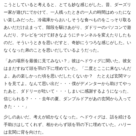
こうとしていると考えると、とても妙な感じがした。昔、ダーズリ
ー家が遊びにでかけて、一人残ったときの一人の時間はめったにな
い楽しみだった。冷蔵庫からおいしそうな食べものをこっそり取る
あいだだけ止まって、階段を駆けあがり、ダドリーのパソコンで遊
んだり、テレビをつけて好きなようにチャンネルを変えたりしたも
のだ。そういうときを思いだすと、奇妙にうつろな感じがした。い
なくなった弟のことを思いだしているようだった。
「あの場所を最後に見てみない？」彼はヘドウィグに聞いた。彼女
はまだすねて頭を羽の下に埋めていた。「二度とここに来ないんだ
よ。あの楽しかった頃を思いだしたくないか？ たとえば玄関マッ
トを見てよ。なんて思い出だ・・・僕がデメンターから助けてやっ
たあと、ダドリーが吐いて・・・しまいに感謝するようになった、
信じられる？・・・去年の夏、ダンブルドアがあの玄関から入って
きた・・・」
少しのあいだ、考えが続かなくなった。ヘドウィグは、話を続ける
手助けはしてくれず、相かわらず頭を羽の下に埋めていた。ハリー
は玄関に背を向けた。