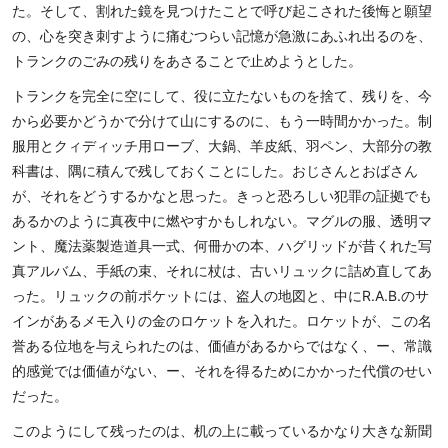
た。そして、割れた鏡を見つけたことで呼び起こされた後悔と願望
の、心を突き刺すように痛むつらい記憶が急激にあふれ出るのを、
トランクのごみの残りをあさることで止めようとした。
トランクを完全に空にして、役に立たないものを捨て、残りを、今
から必要かどうかで分けて山にするのに、もう一時間かかった。制
服用とクィディッチ用ローブ、大鍋、羊皮紙、羽ペン、大部分の教
科書は、隅に積んで残しておくことにした。おじさんとおばさん
が、それをどうするかなと思った。きっと恐ろしい犯罪の証拠でも
あるかのように真夜中に燃やすかもしれない。マグルの服、透明マ
ント、魔法薬製造道具一式、何冊かの本、ハグリッドが昔くれた写
真アルバム、手紙の束、それに杖は、古いリュックに詰め直してあ
った。リュックの前ポケットには、盗人の地図と、中にR.A.B.のサ
インがあるメモ入りの金のロケットを入れた。ロケットが、この名
誉ある位地を与えられたのは、価値があるからではなく、ー、常識
的感覚では価値がない、ー、それを得るためにかかった代償のせい
だった。
このようにして残ったのは、机の上に載っているかなり大きな新聞