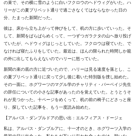
の束で、その横に雪のように白いフクロウのヘドウィグがいた。ハ
リーがこの夏プリベット通りで過ごさなくてはならなかった日の
分、たまった新聞だった。
彼は、床から立ち上がって伸びをして、机の方に歩いていった。そ
して、新聞をぱらぱらめくって、一つずつガラクタの山ヘ放り投げ
ていたが、ヘドウィグはじっとしていた。フクロウは寝ていた、で
なければ寝たふりをしていた。最近は、ほんの限られた時間しか籠
の外に出してもらえないのでハリーに怒っていた。
新聞の束の底の方に近づいたので、ハリーは見る速度を落とし、こ
の夏プリベット通りに戻って少し後に着いた特別版を捜し始めた。
その一面に、ホグワーツのマグル学のチャリティ・バーベイジ先生
の辞任についての小さな記事があったのを覚えていた。とうとうそ
れが見つかった。十ページをめくって、机の前の椅子にどさっと座
り、探していた記事を、もう一度読み始めた。
【アルバス・ダンブルドアの思い出：エルフィアス・ドージェ
私は、アルバス・ダンブルアに、十一才のとき、ホグワーツ入学の
最初の日に出会った。私たちが互いに引かれ合ったのは、疑いな