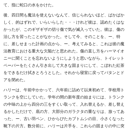
て、指に蛇口の水をかけた。
後、四日間も魔法を使えないなんて、信じられないほど、ばかばか
しく、的はずれで、いらいらした・・・けれど彼は、認めたくはな
かったが、このギザギザの切り傷で気が滅入っていた。彼は、傷の
治し方を習ったことがなかった。そして今、そのことを、ー、特
に、差しせまった計画の点から、ー、考えてみると、これは彼の魔
法教育における重大な欠陥だと思われた。傷の直し方をハーマイオ
ニーに聞くことを忘れないようにしようと思いながら、トイレット
ペーパーをたくさん引き出して大きな固まりにして、こぼれた紅茶
をできるだけ拭きとろうとした。それから寝室に戻ってバタンとド
アを閉めた。
ハリーは、午前中かかって、六年前に詰めて以来初めて、学校用ト
ランクを空にしていた。学年の間の新年度の始まりには、トランク
の中味の上から四分の三をすくい取って、入れ替えるか、差し替え
るかしただけで、底の方、大部分のガラクタの重なりは、放ってあ
った、ー、古い羽ペン、ひからびたカブトムシの目、小さくなった
靴下の片方。数分前に、ハリーは片手を、これらの固まりの中に突