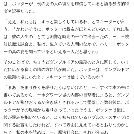
は、ポッターが、例のあの人の復活を確信していると語る独占的特
ダネ記事だった。
「ええ、私たちは、ずっと親しくしているわ」とスキーターが言
う。「かわいそうに、ポッターは親友がほとんどいない。それに私
は、彼の人生の、とても困難な時期の一つで出会ったの、ー、三校
対抗魔法試合よ。私は、生きている人間のなかで、ハリー・ポッタ
ーの真の姿を知っているといえる一人だと思うわ」
そのことばで、ちょうどダンブルドアの最期のときに関して、いま
だに広がる多くの噂の方に話が向いた。ポッターは、ダンブルドア
の最期の場にいたと、スキーターは信じているのか？
「まあ、あまり多くを語りたくはないけれど、ー、すべて本の中に
書いてあるから、ーホグワーツ城の内部の目撃者によると、ダンブ
ルドアが飛びおりるか突き落とされるかして墜落した数分後に、ポ
ッターがその現場から走りさっていったそうよ。ポッターは後に、
彼が恨みを抱いていると、よく知られているセブルス・スネイプに
関する証言をしたけれど、すべて表面に見えているとおりなのかし
ら？ 私の本を読めば、ー、魔法社会に、それが分るわ」