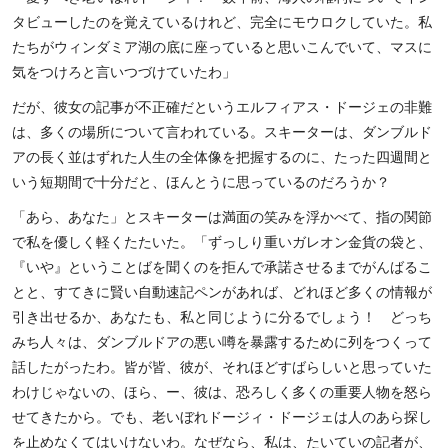
タビューしたのを覚えているけれど、完全にモウロクしていた。私
たちがウィンダミア湖の底に座っていると思いこんでいて、マスに
気をつけろと言いつづけていたわ」
だが、彼女の記事が不正確だというエルフィアス・ドージェの非難
は、多くの場所について言われている。スキーターは、ダンブルド
アの長く並はずれた人生の全体像を把握するのに、たった四週間と
いう短期間で十分だと、ほんとうに思っているのだろうか？
「あら、あなた」とスキーターは満面の笑みを浮かべて、指の関節
で私を優しく軽くたたいた。「ずっしり重いガレオン金貨の袋と、
『いや』ということばを聞くのを拒んで承諾させるまでがんばるこ
とと、すてきに賢い自動速記ペンがあれば、どれほど多くの情報が
引き出せるか、あなたも、私と同じように分るでしょう！ どっち
みち人々は、ダンブルドアの悪い噂を暴露するために列をつくって
話したがったわ。皆が皆、彼が、それほどすばらしいと思っていた
わけじゃないの、ほら、ー、彼は、恐ろしく多くの重要人物を怒ら
せてきたから。でも、老いぼれドージィ・ドージェは人のあら探し
を止めなくてはいけないわ。なぜなら、私は、たいていの記者が、