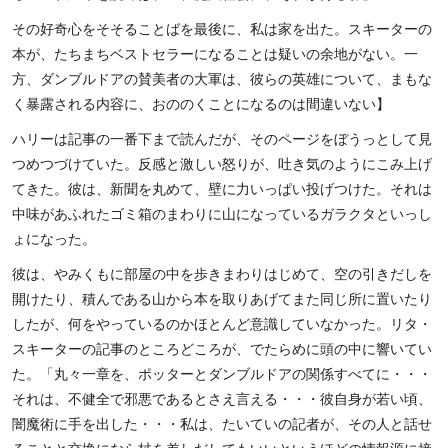
その好奇心をそそることばを最後に、私は家を出た。スキーターの
本が、たちまちベストセラーになることは疑いの余地がない。一
方、ダンブルドアの賛美者の大軍は、彼らの英雄について、まもな
く暴露される内容に、おののくことになるのは間違いない】
ハリーは記事の一番下まで読んだが、そのページをぼうっとして見
つめつづけていた。反感と激しい怒りが、吐き気のようにこみ上げ
てきた。彼は、新聞を丸めて、壁に力いっぱい投げつけた。それは
中味があふれたゴミ箱のまわりに山になっているガラクタといっし
ょになった。
彼は、やみくもに部屋の中を歩きまわりはじめて、空の引きだしを
開けたり、積んである山から本を取りあげてまた同じ所に置いたり
したが、何をやっているのかほとんど意識していなかった。リタ・
スキーターの記事のところどころが、でたらめに頭の中に響いてい
た。「丸々一章を、ポッターとダンブルドアの関係すべてに・・・
それは、不健全で邪悪であるとさえ言える・・・彼自身が若い頃、
闇魔術に手を出した・・・私は、たいていの記者が、その人と話せ