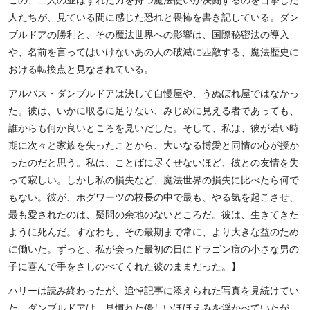
人たちが、見ている間に感じた恐れと畏怖を書き記している。ダン
ブルドアの勝利と、その魔法世界への影響は、国際秘密法の導入
や、名前を言ってはいけないあの人の破滅に匹敵する、魔法歴史に
おける転換点と見なされている。
アルバス・ダンブルドアは決して自慢屋や、うぬぼれ屋ではなかっ
た。彼は、いかに取るに足りない、みじめに見える者であっても、
誰からも何か良いところを見いだした。そして、私は、彼が若い時
期に次々と家族を失ったことから、大いなる博愛と同情の心が授か
ったのだと思う。私は、ことばに尽くせないほど、彼との友情を失
って寂しい。しかし私の損失など、魔法世界の損失に比べたら何で
もない。彼が、ホグワーツの校長の中で最も、やる気を起こさせ、
最も愛されたのは、疑問の余地のないところだ。彼は、生きてきた
ように死んだ。すなわち、その最期まで常に、より大きな益のため
に働いた。ずっと、私が会った最初の日にドラゴン痘の小さな男の
子に喜んで手をさしのべてくれた彼のままだった。】
ハリーは読み終わったが、追悼記事に添えられた写真を見続けてい
た。ダンブルドアは、見慣れた優しいほほえみを浮かべていたが、