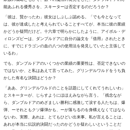
能あふれる優秀さを、スキーターは否定するのだろうか？
「彼は、賢かったわ」彼女はしぶしぶ認める。「でも今となって
は、彼が達成したと考えられていることすべてが、本当に彼の業績
かどうか疑問だけど。十六章で明らかにしたように、アイボル・デ
ィロンズビーは、ダンブルドアに自分の論文を『借用』されたとき
に、すでにドラゴンの血の八つの使用法を発見していたと主張して
いるわ」
でも、ダンブルドアのいくつかの業績の重要性は、否定できないの
ではないか、と私はあえて言ってみた。グリンデルワルドをうち負
かした有名な決闘はどうか？
「ああ、グリンデルワルドのことを話題にしてくれてうれしいわ」
とスキーターが、じらすようにほほえみながら言う。「残念なが
ら、ダンブルドアのめざましい勝利に感激して涙する人たちは、爆
弾、ーそれともクソ爆弾かも、ーが落ちるのを身構えなくてはなら
ないわ。実際、あれは、とてもひどい出来事。私が言えることは、
あれが本当に伝説的決闘だったのかどうか疑わしいということだ