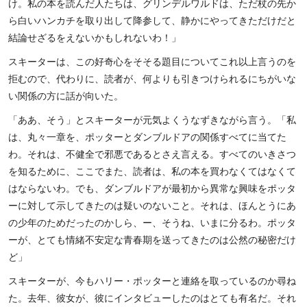
け。私の本を読んだ人たちは、グリンデルワルドは、ただ杖の先か
ら白いハンカチを取り出して降参して、静かにやってきただけだと
結論せざるをえないかもしれないわ！」
スキーターは、この好奇心をそそる題目についてこれ以上言うのを
拒むので、代わりに、読者が、何よりも引きつけられるにちがいな
い関係の方に話が向いた。
「ああ、そう」とスキーターが元気よくうなずきながら言う。「私
は、丸々一章を、ポッターとダンブルドアの関係すべてに当てた
わ。それは、不健全で邪悪であるとさえ言える。すべてのいきさつ
を知るために、ここでまた、読者は、私の本を買わなくてはなくて
はならないわ。でも、ダンブルドアが最初から異常な興味をポッタ
ーに対して示してきたのは疑いのないこと。それは、ほんとうにあ
の少年のためだったのかしら、ー、そうね、いまに分るわ。ポッタ
ーが、とても情緒不安定な青春期を送ってきたのは公然の秘密だけ
ど」
スキーターが、今もハリー・ポッターと連絡を取っているのか尋ね
た。去年、彼女が、彼にインタビューしたのはとても有名だ。それ