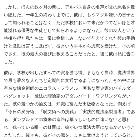
しかし、ほんの数ヶ月の間に、アルバス自身の名声が父の悪名を覆
い隠した。一年生の終わりまでに、彼は、もうマグル嫌いの息子と
して知られることはなく、ただ学校において未だかつてないほど才
能溢れる優秀な生徒として知られるようになった。彼の友人という
特権を得た私たちは、常に物惜しみしないで与えてくれた彼の手助
けと激励は言うに及ばず、彼という手本から恩恵を受けた。その頃
でさえ、彼の最大の喜びは教えることだったと、後に彼は私に告白
した。
彼は、学校が出したすべての賞を勝ち得、まもなく当時、魔法世界
で最も著名な人たちと定期的に文通するようになった。その中には
有名な錬金術師のニコラス・フラメル、著名な歴史家のバチルダ・
バグショット、魔法の理論家のアダルバート・ワフリングらがい
た。彼の幾つかの論文は、知識に富んだ出版物となった。例えば
「今日の変身術」「呪文術への挑戦」「実践的魔法薬製造者」であ
る。ダンブルドアの将来の進路は華々しいものに違いないと思わ
れ、残っている唯一の疑問は、彼がいつ魔法大臣になるかというこ
とだった。後々も、彼がその職を、まさに受けようとしていると、