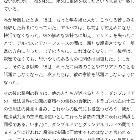
ないのだが）、彼の心に、永久に傷跡を残したという意見で一致し
ている。
私が帰国したとき、彼は、もっと年を経た人が、こうむる苦しみを
経験した若者になっていた。アルバスは、以前より控えめになり、
快活でなくなった。彼の惨めな気持ちに加え、アリアナを失ったこ
とで、アルバスとアバーフォースの間は、新たな親密さでなく、離
反の方向に向った。（そのうちに、これはなくなり、ー、後年は、
親密でなくても、思いやりのあるものに関係は回復した。）しか
し、そのとき以降、彼は、めったに両親のことやアリアナのことを
話題にしなくなった。友人たちは、彼の家族を話題にしないように
なった。
その後の勝利の数々は、他の人たちが述べるだろう。ダンブルドア
の、魔法世界の知識の蓄積への無数の貢献は、ドラゴンの血の十二
の使用法の発見を含み、これからの世代にも役立つだろう。彼が、
魔法裁判所の主席魔法使いとして行った多数の判決に表れた博識も
同様である。いまだに、ダンブルドアとグリンデルワルドの間で１
９４５年に行われた魔法の決闘に匹敵するものはないと言われる。
この、二人の並はずれた力を持つ魔法使いが決闘するのを目撃した