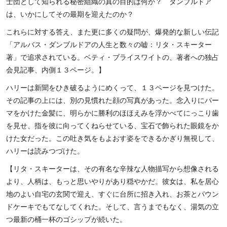
士団として知られる秘密組織の真の目的は何か？ ダンブルドア
は、いかにしてその最期を迎えたのか？
これらに対する答え、また更に多くの疑問が、爆発的な新しい伝記
「アルバス・ダンブルドアの人生と数々の嘘：リタ・スキーター
著」で追求されている。ベティ・ブライスワイトの、著者への独占
会見記事、内側１３ページ。】
ハリーは新聞をひき破るようにめくって、１３ページを見つけた。
その記事の上には、別の見慣れた顔の写真があった。念入りにパー
マをかけた金髪に、明らかに勝利のほほえみを浮かべてにっこり歯
を見せ、指を彼に向ってくねらせている、宝石で飾られた眼鏡をか
けた女だった。この吐き気をもよおす姿をできるかぎり無視して、
ハリーは読みつづけた。
【リタ・スキーターは、その有名な辛辣な人物描写から想像される
より、人柄は、もっと思いやりがあり穏やかだ。彼女は、私を居心
地のよい自宅の玄関で迎え、すぐに台所に招き入れ、お茶とパウン
ドケーキでもてなしてくれた。そして、言うまでもなく、湯気の立
つ最新の桶一杯のゴシップが続いた。