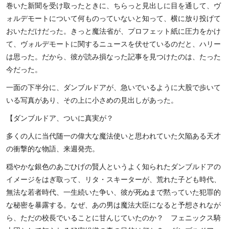
巻いた新聞を受け取ったときに、ちらっと見出しに目を通して、ヴ
ォルデモートについて何ものっていないと知って、横に放り投げて
おいただけだった。きっと魔法省が、プロフェット紙に圧力をかけ
て、ヴォルデモートに関するニュースを伏せているのだと、ハリー
は思った。だから、彼が読み損なった記事を見つけたのは、たった
今だった。
一面の下半分に、ダンブルドアが、急いでいるように大股で歩いて
いる写真があり、その上に小さめの見出しがあった。
【ダンブルドア、ついに真実が？
多くの人に当代随一の偉大な魔法使いと思われていた欠陥ある天才
の衝撃的な物語、来週発売。
穏やかな銀色のあごひげの賢人というよく知られたダンブルドアの
イメージをはぎ取って、リタ・スキーターが、荒れた子ども時代、
無法な若者時代、一生続いた争い、彼が死ぬまで黙っていた犯罪的
な秘密を暴露する。なぜ、あの男は魔法大臣になると予想されなが
ら、ただの校長でいることに甘んじていたのか？ フェニックス騎