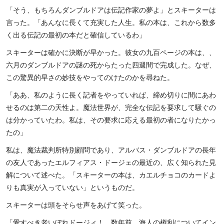
「そう、もちろんダンブルドアは伝記作家の夢よ」とスキーターは
言った。「あんなに長くて充実した人生。私の本は、これから数多
く出る伝記の最初の本だと確信しているわ」
スキーターは確かに決断が早かった。彼女の九百ページの本は、、
六月のダンブルドアの謎の死からたった四週間で完成した。なぜ、
この驚異的早さの妙技をやってのけたのかを尋ねた。
「ああ、私のように長く記者をやっていれば、締め切りに間にあわ
せるのは第二の天性よ。魔法世界が、完全な伝記を要求して騒ぐの
は分かっていたわ。私は、その要求に応える最初の者になりたかっ
たの」
私は、魔法裁判所特別顧問であり、アルバス・ダンブルドアの長年
の友人であったエルフィアス・ドージェの最近の、広く知られた見
解について述べた。「スキーターの本は、カエルチョコのカードよ
りも真実が入っていない」というものだ。
スキーターは頭をそらせ声をあげて笑った。
「愛すべき老いぼれドージィ！ 数年前、海人の権利についてイン