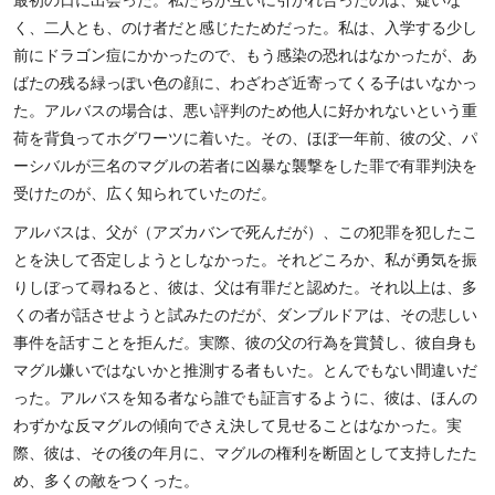
く、二人とも、のけ者だと感じたためだった。私は、入学する少し
前にドラゴン痘にかかったので、もう感染の恐れはなかったが、あ
ばたの残る緑っぽい色の顔に、わざわざ近寄ってくる子はいなかっ
た。アルバスの場合は、悪い評判のため他人に好かれないという重
荷を背負ってホグワーツに着いた。その、ほぼ一年前、彼の父、パ
ーシバルが三名のマグルの若者に凶暴な襲撃をした罪で有罪判決を
受けたのが、広く知られていたのだ。
アルバスは、父が（アズカバンで死んだが）、この犯罪を犯したこ
とを決して否定しようとしなかった。それどころか、私が勇気を振
りしぼって尋ねると、彼は、父は有罪だと認めた。それ以上は、多
くの者が話させようと試みたのだが、ダンブルドアは、その悲しい
事件を話すことを拒んだ。実際、彼の父の行為を賞賛し、彼自身も
マグル嫌いではないかと推測する者もいた。とんでもない間違いだ
った。アルバスを知る者なら誰でも証言するように、彼は、ほんの
わずかな反マグルの傾向でさえ決して見せることはなかった。実
際、彼は、その後の年月に、マグルの権利を断固として支持したた
め、多くの敵をつくった。