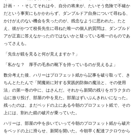
計画・・・そしてそれは今、自分の将来が、たいそう危険で不確か
だという事実にもかかわらず、ダンブルドア自身について尋ねる、
かけがえのない機会を失ったのが、残念なように思われた。たと
え、彼がかつて校長先生に尋ねた唯一の個人的質問は、ダンブルド
アが正直に答えなかったのではないかと疑っている唯一のものであ
ってさえも。
「先生が鏡を見ると何が見えますか？」
「私かな？ 厚手の毛糸の靴下を持っているのが見えるよ」
数分考えた後、ハリーはプロフェット紙から記事を破り取って、き
ちんとたたんで「闇魔術に対する実践的防御の魔法と、その使用
法」の第一巻の中に、はさんだ。それから新聞の残りをガラクタの
山に放り投げ、部屋の中を見た。部屋はずいぶんきれいになった。
残ったのは、まだベッドの上にある今朝のプロフェット紙で、その
上には、割れた鏡の破片が乗っていた。
ハリーは、部屋の中を歩いていって今朝のプロフェット紙から破片
をベッドの上に滑らせ、新聞を開いた。今朝早く配達フクロウから