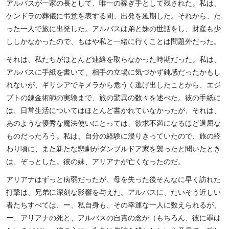
アルバスが一家の長として、唯一の稼ぎ手として残された。私は、
ケンドラの葬儀に弔意を表する間、出発を延期した。それから、た
った一人で旅に出発した。アルバスは弟と妹の世話をし、財産も少
ししかなかったので、もはや私と一緒に行くことは問題外だった。
それは、私たちがほとんど連絡を取らなかった時期だった。私は、
アルバスに手紙を書いて、相手の立場に気づかず鈍感だったかもし
れないが、ギリシアでキメラから危うく逃げ出したことから、エジ
プトの錬金術師の実験まで、旅の驚異の数々を述べた。彼の手紙に
は、日常生活についてはほとんど書かれていなかったが、それは、
あのような優秀な魔法使いにとっては、欲求不満になるほど退屈な
ものだったろう。私は、自分の経験に浸りきっていたので、旅の終
わり頃に、また新たな悲劇がダンブルドア家を襲ったと聞いたとき
は、ぞっとした。彼の妹、アリアナが亡くなったのだ。
アリアナはずっと病弱だったが、母を失った後そんなに早く訪れた
打撃は、兄弟に深刻な影響を与えた。アルバスに、たいそう近しい
者たちすべては、ー、私自身も、その幸運な一人に数えられるが、
ー、アリアナの死と、アルバスの自責の念が（もちろん、彼に罪は