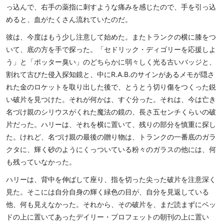
っ込んで、右手の薬指に刺すような痛みを感じたので、手を引っ込
めると、血がたくさん流れていたのだ。
彼は、今度はもう少し注意して始めた。またトランクの横に膝をつ
いて、底の方を手で探った。「セドリック・ディゴリーを応援しよ
う」と「ポッター臭い」のどちらかに弱々しく光る古いバッジと、
割れて古びた侵入探知鏡と、中にR.A.B.のサインがあるメモが隠さ
れた金のロケットを取り出した後で、とうとう切り傷をつくった鋭
い破片を見つけた。それが何かは、すぐ分った。それは、今は亡き
名づけ親のシリウスがくれた魔法の鏡の、長さ五センチくらいの破
片だった。ハリーは、それを横に置いて、残りの部分を慎重に探し
た。けれど、名づけ親の最後の贈り物は、トランクの一番底のガラ
クタに、輝く砂のようにくっついている粉々のガラスの他には、何
も残っていなかった。
ハリーは、背中を伸ばして座り、指を切った尖った破片を注意深く
見た。そこには自分自身の輝く緑色の目が、自分を見返している
他、何も見えなかった。それから、その破片を、まだ読まずにベッ
ドの上に置いてあったデイリー・プロフェットの朝刊の上に置い