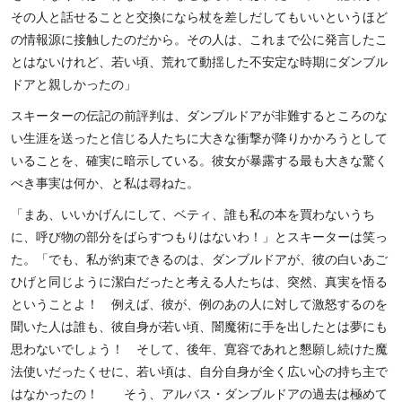
その人と話せることと交換になら杖を差しだしてもいいというほど
の情報源に接触したのだから。その人は、これまで公に発言したこ
とはないけれど、若い頃、荒れて動揺した不安定な時期にダンブル
ドアと親しかったの」
スキーターの伝記の前評判は、ダンブルドアが非難するところのな
い生涯を送ったと信じる人たちに大きな衝撃が降りかかろうとして
いることを、確実に暗示している。彼女が暴露する最も大きな驚く
べき事実は何か、と私は尋ねた。
「まあ、いいかげんにして、ベティ、誰も私の本を買わないうち
に、呼び物の部分をばらすつもりはないわ！」とスキーターは笑っ
た。「でも、私が約束できるのは、ダンブルドアが、彼の白いあご
ひげと同じように潔白だったと考える人たちは、突然、真実を悟る
ということよ！ 例えば、彼が、例のあの人に対して激怒するのを
聞いた人は誰も、彼自身が若い頃、闇魔術に手を出したとは夢にも
思わないでしょう！ そして、後年、寛容であれと懇願し続けた魔
法使いだったくせに、若い頃は、自分自身が全く広い心の持ち主で
はなかったの！ そう、アルバス・ダンブルドアの過去は極めて