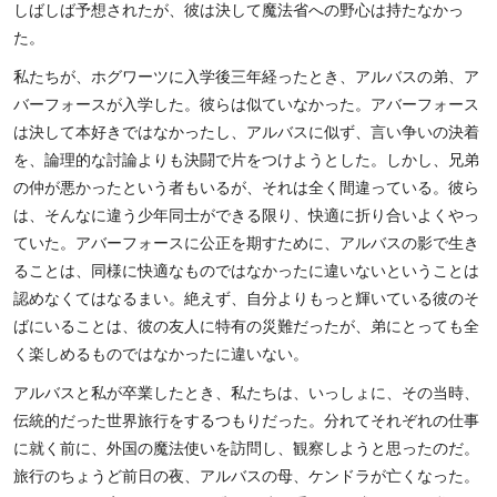
しばしば予想されたが、彼は決して魔法省への野心は持たなかっ
た。
私たちが、ホグワーツに入学後三年経ったとき、アルバスの弟、ア
バーフォースが入学した。彼らは似ていなかった。アバーフォース
は決して本好きではなかったし、アルバスに似ず、言い争いの決着
を、論理的な討論よりも決闘で片をつけようとした。しかし、兄弟
の仲が悪かったという者もいるが、それは全く間違っている。彼ら
は、そんなに違う少年同士ができる限り、快適に折り合いよくやっ
ていた。アバーフォースに公正を期すために、アルバスの影で生き
ることは、同様に快適なものではなかったに違いないということは
認めなくてはなるまい。絶えず、自分よりもっと輝いている彼のそ
ばにいることは、彼の友人に特有の災難だったが、弟にとっても全
く楽しめるものではなかったに違いない。
アルバスと私が卒業したとき、私たちは、いっしょに、その当時、
伝統的だった世界旅行をするつもりだった。分れてそれぞれの仕事
に就く前に、外国の魔法使いを訪問し、観察しようと思ったのだ。
旅行のちょうど前日の夜、アルバスの母、ケンドラが亡くなった。