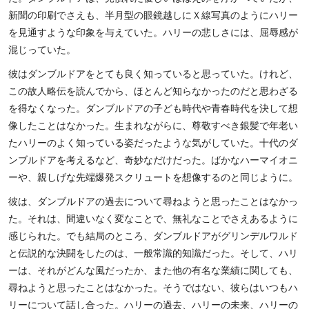
新聞の印刷でさえも、半月型の眼鏡越しにＸ線写真のようにハリー
を見通すような印象を与えていた。ハリーの悲しさには、屈辱感が
混じっていた。
彼はダンブルドアをとても良く知っていると思っていた。けれど、
この故人略伝を読んでから、ほとんど知らなかったのだと思わざる
を得なくなった。ダンブルドアの子ども時代や青春時代を決して想
像したことはなかった。生まれながらに、尊敬すべき銀髪で年老い
たハリーのよく知っている姿だったような気がしていた。十代のダ
ンブルドアを考えるなど、奇妙なだけだった。ばかなハーマイオニ
ーや、親しげな先端爆発スクリュートを想像するのと同じように。
彼は、ダンブルドアの過去について尋ねようと思ったことはなかっ
た。それは、間違いなく変なことで、無礼なことでさえあるように
感じられた。でも結局のところ、ダンブルドアがグリンデルワルド
と伝説的な決闘をしたのは、一般常識的知識だった。そして、ハリ
ーは、それがどんな風だったか、また他の有名な業績に関しても、
尋ねようと思ったことはなかった。そうではない、彼らはいつもハ
リーについて話し合った。ハリーの過去、ハリーの未来、ハリーの