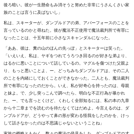
後ろ暗い。彼が一生懸命もみ消そうと努めた非常にうさんくさい家
族のことは言うに及ばないし」
私は、スキーターが、ダンブルドアの弟、アバーフォースのことを
言っているのかと尋ねた。彼が魔法不正使用で魔法裁判所で有罪に
なったことは、十五年前に小さなスキャンダルになった。
「ああ、彼は、糞の山のほんの先っぽ」とスキーターは笑った。
「いえいえ、私は、ヤギをつれてうろつき回るのが好きな弟より、
はるかに悪いことについて話しているの。マグルを傷つけた父親よ
り、もっと悪いことよ、ー、どっちみちダンブルドアは、その二人
のことを内緒にしておくことができなかった。二人とも、魔法裁判
所で有罪になったのだから。いえ、私が好奇心を持ったのは、母親
と妹よ。で、少し突っこんで調べたら、明白な不正行為が暴かれ
た、ー、でも言っとくけど、くわしく全部知るには、私の本の九章
から十二章までを読むのを待たなくてはだめよ。今言えるのは、ダ
ンブルドアが、どうやって鼻の形が変わる怪我をしたのかを、けっ
して話さなかったのは不思議じゃないということね」
家族の概略ともかく、数々の魔法の発見をした、ダンブルドアの才