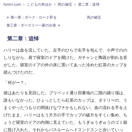
funini.com
こどもの本ほか
死の秘宝
第二章：追悼
第一章：ダーク・ロード昇る
死の秘宝
第三章：ダーズリー一家の出発
第二章：追悼
ハリーは血を流していた。左手のひらで右手を包んで、小声でのの
しりながら、肩で寝室のドアを開けた。ガチャンと陶器が割れる音
がした。寝室のドアの外の床に置いてあった冷めた紅茶のカップを
踏んづけたのだ。
「何がー？」
彼はあたりを見回した。プリベット通り四番地の二階の踊り場は、
誰もいなかった。ひょっとしたら紅茶のカップは、ダドリーの、う
まくやったつもりの間抜けなワナかもしれない。血の流れる手を上
げたまま、ハリーはもう片方の手でカップの破片をすくい集め、ち
ょうど寝室のドアの内側に見えていた、もうぎゅうぎゅうのゴミ箱
に投げ入れた。それからバスルームへドスンドスンと歩いていっ