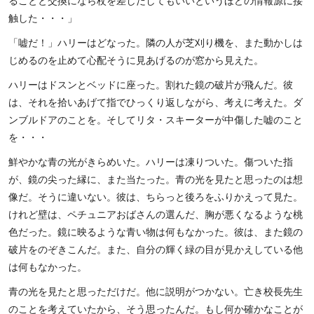
ることと交換になら杖を差しだしてもいいというほどの情報源に接
触した・・・」
「嘘だ！」ハリーはどなった。隣の人が芝刈り機を、また動かしは
じめるのを止めて心配そうに見あげるのが窓から見えた。
ハリーはドスンとベッドに座った。割れた鏡の破片が飛んだ。彼
は、それを拾いあげて指でひっくり返しながら、考えに考えた。ダ
ンブルドアのことを。そしてリタ・スキーターが中傷した嘘のこと
を・・・
鮮やかな青の光がきらめいた。ハリーは凍りついた。傷ついた指
が、鏡の尖った縁に、また当たった。青の光を見たと思ったのは想
像だ。そうに違いない。彼は、ちらっと後ろをふりかえって見た。
けれど壁は、ペチュニアおばさんの選んだ、胸が悪くなるような桃
色だった。鏡に映るような青い物は何もなかった。彼は、また鏡の
破片をのぞきこんだ。また、自分の輝く緑の目が見かえしている他
は何もなかった。
青の光を見たと思っただけだ。他に説明がつかない。亡き校長先生
のことを考えていたから、そう思ったんだ。もし何か確かなことが