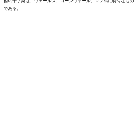
輪の十字架は、ウェールズ、コーンウォール、マン島に特有なもの
である。