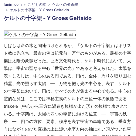
funini.com
こどもの本
ケルトの曼荼羅
ケルトの十字架 - Y Groes Geltaido
ケルトの十字架 - Y Groes Geltaido
しばしば命の木と関連づけられるが、「ケルトの十字架」はキリス
ト教に先立ち、最古の例は紀元前一万年のものがある。最初の十字
架は太陽の象徴だった。巨石文化時代と、ケルト時代において、太
陽は、宇宙の聖なる中心「世界の光」であると考えられた。太陽を
表すしるしは、中心のある円である。円は、全体、周りを取り囲む
精霊、光で照らす太陽 ― 万物を抱く光の中心を、表す。ケルト
の十字架において、円は、すべての力が集まる中心である。中心の
霊的な源は、ここでは神秘主義のケルトの三位一体の象徴である
triskele（中心から三方に渦巻き模様が出た形）の模様で表されて
いる。十字架は、太陽の四つの季節における位置 ― 宇宙の秩
序 ― 四つの方位、要素、秩序を表す宇宙の車輪である。垂直方
向にながくのびた直径の上に短い水平方向の軸に丸い頭がついた車