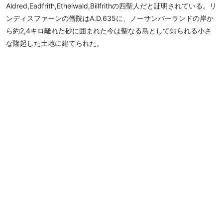
Aldred,Eadfrith,Ethelwald,Billfrithの四聖人だと証明されている。リ
ンディスファーンの僧院はA.D.635に、ノーサンバーランドの岸か
ら約2,4キロ離れた砂に囲まれた今は聖なる島として知られる小さ
な隆起した土地に建てられた。