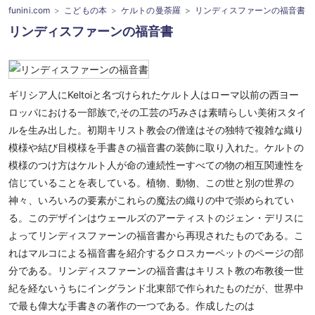
funini.com
こどもの本
ケルトの曼荼羅
リンディスファーンの福音書
リンディスファーンの福音書
ギリシア人にKeltoiと名づけられたケルト人はローマ以前の西ヨー
ロッパにおける一部族で,その工芸の巧みさは素晴らしい美術スタイ
ルを生み出した。初期キリスト教会の僧達はその独特で複雑な織り
模様や結び目模様を手書きの福音書の装飾に取り入れた。ケルトの
模様のつけ方はケルト人が命の連続性ーすべての物の相互関連性を
信じていることを表している。植物、動物、この世と別の世界の
神々、いろいろの要素がこれらの魔法の織りの中で崇められてい
る。このデザインはウェールズのアーティストのジェン・デリスに
よってリンディスファーンの福音書から再現されたものである。こ
れはマルコによる福音書を紹介するクロスカーペットのページの部
分である。リンディスファーンの福音書はキリスト教の布教後一世
紀を経ないうちにイングランド北東部で作られたものだが、世界中
で最も偉大な手書きの著作の一つである。作成したのは