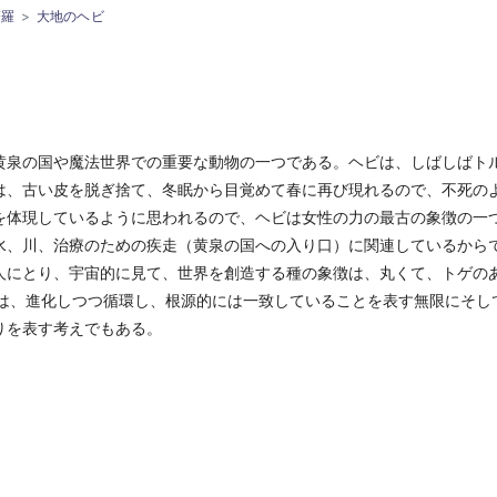
荼羅
大地のヘビ
黄泉の国や魔法世界での重要な動物の一つである。ヘビは、しばしばト
は、古い皮を脱ぎ捨て、冬眠から目覚めて春に再び現れるので、不死の
を体現しているように思われるので、ヘビは女性の力の最古の象徴の一
水、川、治療のための疾走（黄泉の国への入り口）に関連しているから
人にとり、宇宙的に見て、世界を創造する種の象徴は、丸くて、トゲの
os ―は、進化しつつ循環し、根源的には一致していることを表す無限にそ
りを表す考えでもある。