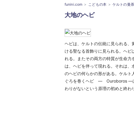
funini.com
こどもの本
ケルトの曼
大地のヘビ
ヘビは、ケルトの伝統に見られる、
ける聖なる首飾りに見られる。ヘビ
れる。またその両方の特質が生命力
は、ヘビを伴って現れる。それは、
のヘビの何らかの形がある。ケルト
ぐろを巻くヘビ ― Ourobor
わりがないという原理の初めと終わ