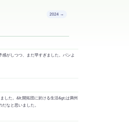
2024 →
予感がしつつ、まだ早すぎました。パンよ
した。&lt;開拓団に於ける生活&gt;は満州
のだなと思いました。