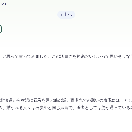
023
↑ 上へ
)
、と思って買ってみました。この淡白さを将来おいしいって思いそうな
00年前の北海道から横浜に石炭を運ぶ船の話。寄港先での憩いの表現にほっとしま
の、描かれる人々は石炭船と同じ庶民で、著者としては筋が通っている