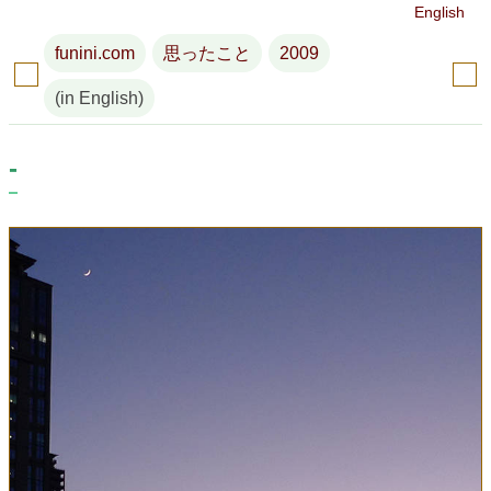
English
funini.com
思ったこと
2009
(in English)
-