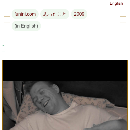
English
funini.com
思ったこと
2009
(in English)
-