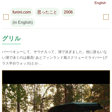
English
funini.com
思ったこと
2006
(in English)
グリル
バーベキューして、サウナ入って、湖で泳ぎました。他に誰もいな
い湖で泳ぐのは最高! あとフィンランド風スクリュードライバー (グ
ラス半分ウォッカ)とか…