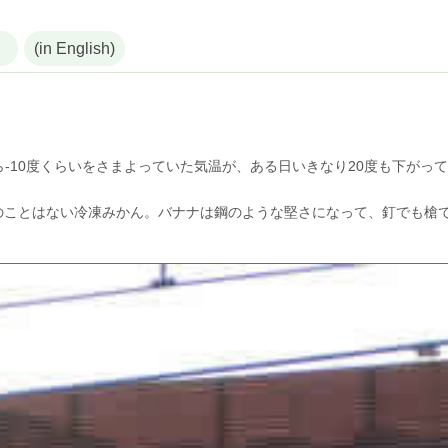
(in English)
ら-10度くらいをさまよっていた気温が、ある日いきなり20度も下が
のことはない冷凍みかん。バナナは鋼のような堅さになって、釘でも槍