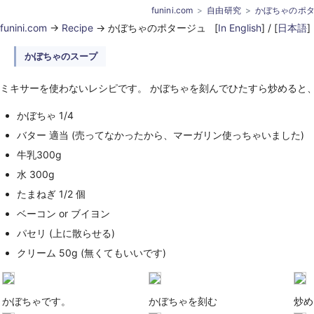
funini.com
自由研究
かぼちゃのポ
funini.com
->
Recipe
-> かぼちゃのポタージュ [
In English
] / [
日本語
]
かぼちゃのスープ
ミキサーを使わないレシピです。 かぼちゃを刻んでひたすら炒めると
かぼちゃ 1/4
バター 適当 (売ってなかったから、マーガリン使っちゃいました)
牛乳300g
水 300g
たまねぎ 1/2 個
ベーコン or ブイヨン
パセリ (上に散らせる)
クリーム 50g (無くてもいいです)
かぼちゃです。
かぼちゃを刻む
炒め