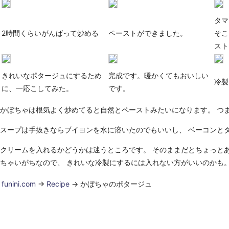
タマ
2時間くらいがんばって炒める
ペーストができました。
そこ
スト
きれいなポタージュにするため
完成です。暖かくてもおいしい
冷製
に、一応こしてみた。
です。
かぼちゃは根気よく炒めてると自然とペーストみたいになります。 つ
スープは手抜きならブイヨンを水に溶いたのでもいいし、 ベーコンと
クリームを入れるかどうかは迷うところです。 そのままだとちょっと
ちゃいがちなので、 きれいな冷製にするには入れない方がいいのかも
funini.com
->
Recipe
-> かぼちゃのポタージュ