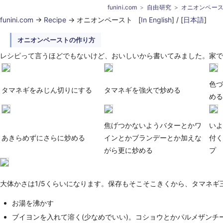
funini.com
自由研究
オニオンペー
funini.com
->
Recipe
-> オニオンペースト [
In English
] / [
日本語
]
オニオンペーストの作り方
レシピって言うほどでもないけど、おいしいから書いてみました。家で
色づ
タマネギをみじん切りにする
タマネギを強火で炒める
める
焦げつかないようバターとかワ
いよ
あきらめずにさらに炒める
インとかブランデーとか加えな
付く
がら更に炒める
プ
大体かさは1/5くらいになります。保存もそこそこきくから、タマネ
お湯を沸かす
ブイヨンを入れて溶く(少なめでいい)。コショウとかパルメザンチ