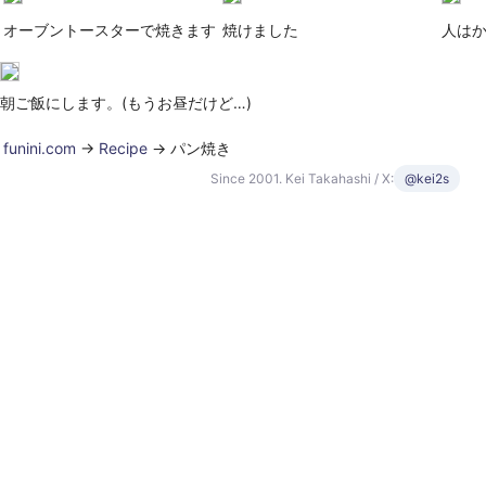
オーブントースターで焼きます
焼けました
人は
朝ご飯にします。(もうお昼だけど…)
funini.com
->
Recipe
-> パン焼き
Since 2001. Kei Takahashi / X:
@kei2s