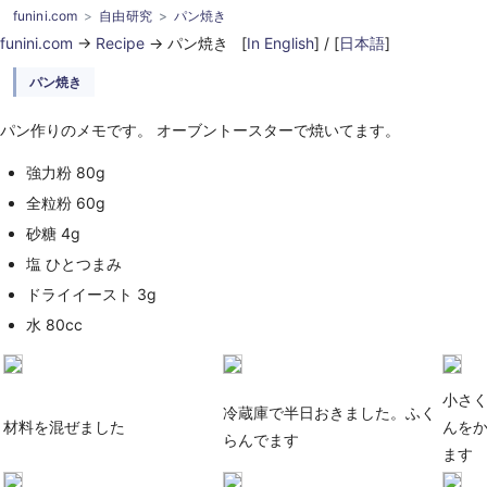
funini.com
自由研究
パン焼き
funini.com
->
Recipe
-> パン焼き [
In English
] / [
日本語
]
パン焼き
パン作りのメモです。 オーブントースターで焼いてます。
強力粉 80g
全粒粉 60g
砂糖 4g
塩 ひとつまみ
ドライイースト 3g
水 80cc
小さ
冷蔵庫で半日おきました。ふく
材料を混ぜました
んをか
らんでます
ます