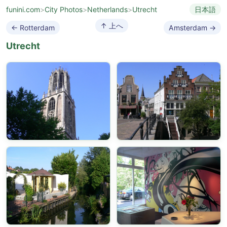
funini.com
>
City Photos
>
Netherlands
>
Utrecht
日本語
↑ 上へ
← Rotterdam
Amsterdam →
Utrecht