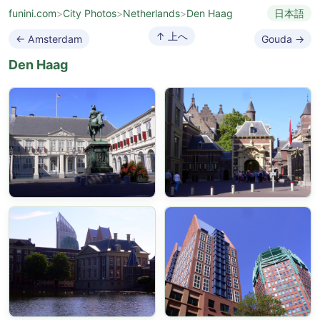
funini.com
>
City Photos
>
Netherlands
>
Den Haag
日本語
↑ 上へ
← Amsterdam
Gouda →
Den Haag