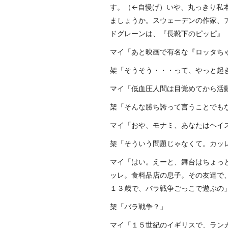
す。（←自慢げ）いや、丸っきり私
ましょうか。スウェーデンの作家、
ドグレーンは、『長靴下のピッピ』
マイ「あと映画で有名な『ロッタち
架「そうそう・・・って、やっと起
マイ「低血圧人間は目覚めてから活
架「そんな勝ち誇って言うことでも
マイ「おや、モナミ、あなたはヘイ
架「そういう問題じゃなくて。カッ
マイ「はい。えーと、舞台はちょっ
ッレ。食料品店の息子。その友達で
１３歳で、バラ戦争ごっこで遊ぶの
架「バラ戦争？」
マイ「１５世紀のイギリスで、ラン