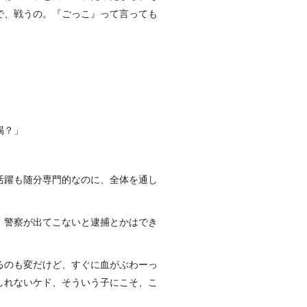
で、戦うの。『ごっこ』って言っても
喝？」
活躍も随分専門的なのに、全体を通し
、警察が出てこないと逮捕とかはでき
るのも変だけど、すぐに血がぶわーっ
しれないケド、そういう子にこそ、こ