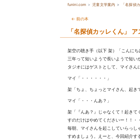
funini.com
児童文学案内
「名探偵
← 前の本
「名探偵カッレくん」 
架空の聴き手（以下 架）「こんに
三年って短いようで長いようで短い
タジオにはゲストとして、マイさん
マイ「・・・・・・」
架「ちょ、ちょっとマイさん、起き
マイ「・・・んあ？」
架「『んあ？』じゃなくて！起きて
すのだけはやめてくださいー！！・
毎朝、マイさんを起こしていらっし
すめましょう。えーと、今回紹介す