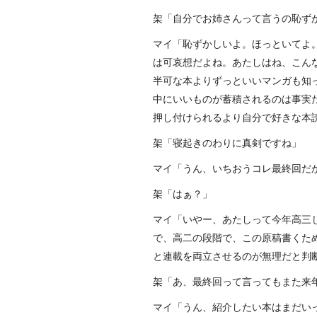
架「自分でお姉さんって言うの恥ず
マイ「恥ずかしいよ。ほっといてよ
は可哀想だよね。あたしはね、こん
半可な本よりずっといいマンガも知
中にいいものが蓄積されるのは事実
押し付けられるより自分で好きな本
架「寝起きのわりに真剣ですね」
マイ「うん、いちおうコレ最終回だ
架「はぁ？」
マイ「いやー、あたしって今年高三
で、高二の段階で、この原稿書くた
と連載を両立させるのが無理だと判
架「あ、最終回って言ってもまた来
マイ「うん、紹介したい本はまだい