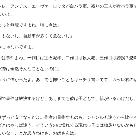
ッレ、アンデス、エーヴァ・ロッタが白バラ軍、残りの三人が赤バラ軍
ろいよ」
ょっと無理ですよね。特に今は」
』もないし、自動車が多くて危ないし」
争じゃないですよ」
ンは事件よね。一作目は宝石泥棒、二作目は殺人犯。三作目は誘拐？恐
実際は全然そんなことないのに」
なりに怖かったよ。あ、でも怖いこともキッチリ書いてて、カッレ君の
躍で事件は解決するけど、あくまでも彼は子どもで、親がいるわけだし
りずっと安全なんだよ。作者の目指すものも、ジャンルも違うから比べ
ガとはやっぱ違う。そういうのに慣れてる現代っ子には物足りないかも
しいなー、とか思うわけさ、お姉さんは」