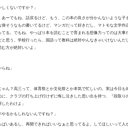
かしくないですか？」
。あーでもね、話戻るけど、もう、この本の良さが分かんないような子
な偉そうなもの書いてるけど、マンガだって好きだし、マトモな文学作
ってる。でもね、やっぱり本を読むことで育まれる想像力ってのは大事
だと思う。学校行ったら、国語って教科は絶対やんなきゃいけないんだ
読む方が絶対いいよ」
からね」
じゃん？高三って、体育祭とか文化祭とか本気で忙しいの。実は今日も
めに、クラブの打ち上げ行けずに悔し泣きした思い出を持つ、『段取り
断したわけよ」
年やるかもしれないんですね？」
っぱいあるし、再開できればいいなぁと思ってるよ。してほしいって人