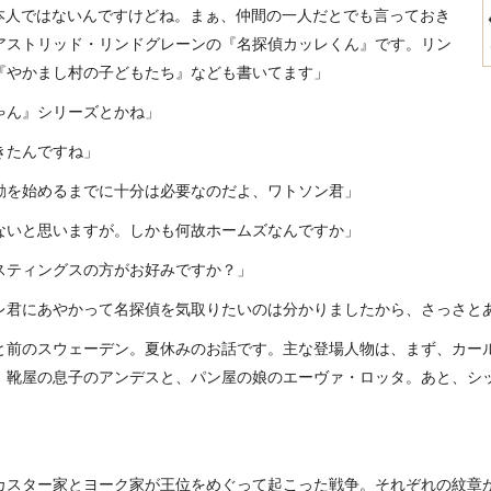
本人ではないんですけどね。まぁ、仲間の一人だとでも言っておき
アストリッド・リンドグレーンの『名探偵カッレくん』です。リン
『やかまし村の子どもたち』なども書いてます」
ゃん』シリーズとかね」
きたんですね」
動を始めるまでに十分は必要なのだよ、ワトソン君」
ないと思いますが。しかも何故ホームズなんですか」
スティングスの方がお好みですか？」
レ君にあやかって名探偵を気取りたいのは分かりましたから、さっさと
と前のスウェーデン。夏休みのお話です。主な登場人物は、まず、カー
、靴屋の息子のアンデスと、パン屋の娘のエーヴァ・ロッタ。あと、シ
」
カスター家とヨーク家が王位をめぐって起こった戦争。それぞれの紋章