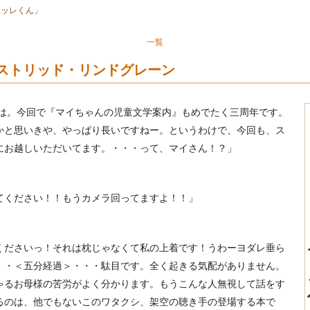
カッレくん」
一覧
アストリッド・リンドグレーン
ちは。今回で『マイちゃんの児童文学案内』もめでたく三周年です。
かと思いきや、やっぱり長いですねー。というわけで、今回も、ス
にお越しいただいてます。・・・って、マイさん！？」
てください！！もうカメラ回ってますよ！！」
くださいっ！それは枕じゃなくて私の上着です！うわーヨダレ垂ら
・・＜五分経過＞・・・駄目です。全く起きる気配がありません。
ゃるお母様の苦労がよく分かります。もうこんな人無視して話をす
るのは、他でもないこのワタクシ、架空の聴き手の登場する本で