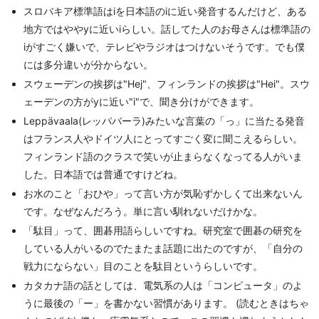
スロバキア標準語はiを日本語のiに近い発音するんだけど、ある
地方ではややyに近いiらしい。話してた人のお母さんは標準語の
iがすごく嫌いで、テレビやラジオはつけないそうです。でも僕
には多分違いが分からない。
スウェーデンの挨拶は"Hej"、フィンランドの挨拶は"Hei"。スウ
ェーデンの方がyに近い"i"で、聞き分けができます。
Leppävaala(レッパバーラ)みたいな言葉の「っ」に当たる発音
はフランス人やドイツ人にとってすごく変に聞こえるらしい。
フィンランド語のクラスで笑いが止まらなくなってる人がいま
した。日本語では普通ですけどね。
お水のこと「おひや」って言い方が気恥ずかしくて出来ないん
です。なぜなんだろう。単に言い馴れないだけかな。
「駄目」って、囲碁用語らしいですね。研究室で囲碁の研究を
している人がいるのでたまたま話題に出たのですが、「自分の
戦力にならない」目のことを駄目というらしいです。
カタカナ語の話としては、電気系の人は「コンピュータ」のよ
うに最後の「ー」を書かない習慣があります。 (読むときはちゃ