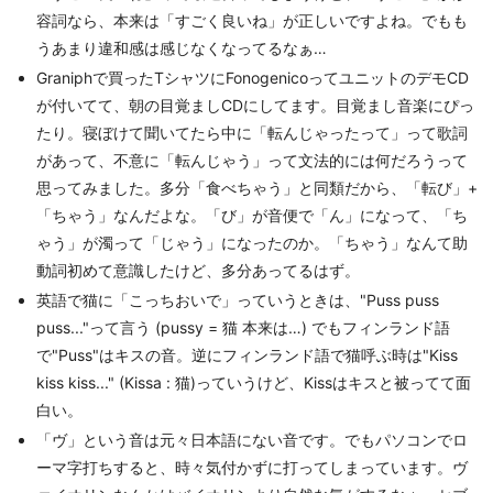
容詞なら、本来は「すごく良いね」が正しいですよね。でもも
うあまり違和感は感じなくなってるなぁ…
Graniphで買ったTシャツにFonogenicoってユニットのデモCD
が付いてて、朝の目覚ましCDにしてます。目覚まし音楽にぴっ
たり。寝ぼけて聞いてたら中に「転んじゃったって」って歌詞
があって、不意に「転んじゃう」って文法的には何だろうって
思ってみました。多分「食べちゃう」と同類だから、「転び」+
「ちゃう」なんだよな。「び」が音便で「ん」になって、「ち
ゃう」が濁って「じゃう」になったのか。「ちゃう」なんて助
動詞初めて意識したけど、多分あってるはず。
英語で猫に「こっちおいで」っていうときは、"Puss puss
puss..."って言う (pussy = 猫 本来は…) でもフィンランド語
で"Puss"はキスの音。逆にフィンランド語で猫呼ぶ時は"Kiss
kiss kiss..." (Kissa : 猫)っていうけど、Kissはキスと被ってて面
白い。
「ヴ」という音は元々日本語にない音です。でもパソコンでロ
ーマ字打ちすると、時々気付かずに打ってしまっています。ヴ