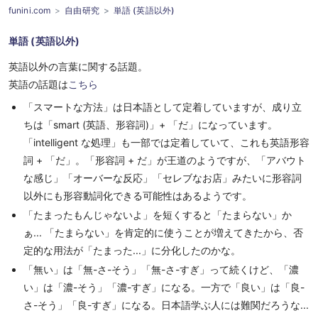
funini.com
自由研究
単語 (英語以外)
単語 (英語以外)
英語以外の言葉に関する話題。
英語の話題は
こちら
「スマートな方法」は日本語として定着していますが、成り立
ちは「smart (英語、形容詞)」+ 「だ」になっています。
「intelligent な処理」も一部では定着していて、これも英語形容
詞 + 「だ」。「形容詞 + だ」が王道のようですが、「アバウト
な感じ」「オーバーな反応」「セレブなお店」みたいに形容詞
以外にも形容動詞化できる可能性はあるようです。
「たまったもんじゃないよ」を短くすると「たまらない」か
ぁ... 「たまらない」を肯定的に使うことが増えてきたから、否
定的な用法が「たまった...」に分化したのかな。
「無い」は「無-さ-そう」「無-さ-すぎ」って続くけど、「濃
い」は「濃-そう」「濃-すぎ」になる。一方で「良い」は「良-
さ-そう」「良-すぎ」になる。日本語学ぶ人には難関だろうな...