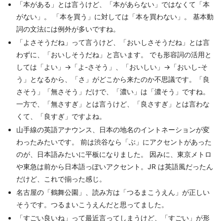
「本がある」とは言うけど、「本があらない」ではなくて「本
がない」。 「本を買う」に対しては「本を買わない」。 基本動
詞の文法には例外が多いですね。
「よさそうだね」って言うけど、「おいしさそうだね」とは言
わずに、「おいしそうだね」と言います。 でも形容詞の活用と
しては「よい」→「よ-さそう」、「おいしい」→「おいし-そ
う」となるから、「さ」がどこから来たのか不思議です。「良
さそう」「無さそう」だけで、「濃い」は「濃そう」ですね。
一方で、「無さすぎ」とは言うけど、「良さすぎ」とは言わな
くて、「良すぎ」ですよね。
山手線の英語アナウンス、日本の地名のイントネーションが変
わったみたいです。 前は渋谷なら「ぶ」にアクセントがあった
のが、日本語みたいに平板になりました。 因みに、東京メトロ
や東急は前から日本語っぽいアクセント。JR は英語風だったん
だけど、これで揃った感じ。
名古屋の「鶴舞公園」、読み方は「つるまこうえん」が正しい
そうです。つるまいこうえんだと思ってました。
「すごい良いね」って最近言ってしまうけど、「すごい」が形