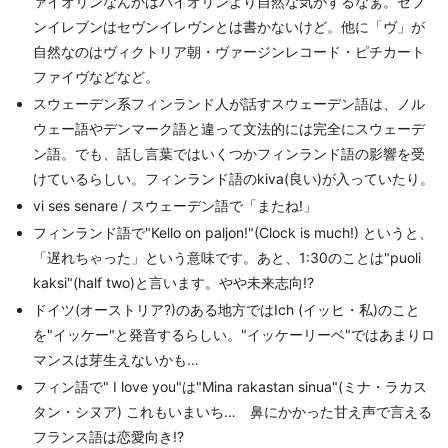
ァイオリンなんかはバイオリンより自然な気がするなぁ。セブ
ンイレブンはセヴンイレヴンとは書かないけど。他に「ヴ」が
自然なのはヴィクトリア朝・ヴァージンレコード・ピチカート
ファイヴなどなど。
スウェーデン系フィンランド人が話すスウェーデン語は、ノル
ウェー語やデンマーク語と違って文法的には完全にスウェーデ
ン語。でも、話し言葉ではいくつかフィンランド語の影響を受
けているらしい。フィンランド語のkiva(良い)が入っていたり。
vi ses senare / スウェーデン語で「またね!」
フィンランド語で"Kello on paljon!"(Clock is much!) というと、
「遅れちゃった」という意味です。あと、1:30のことは"puoli
kaksi"(half two)と言います。やや未来志向!?
ドイツ(オーストリア?)のある地方ではIch (イッヒ・私)のこと
を"イッケー"と発音するらしい。"イッケーリーベ"ではあまりロ
マンスは芽生えないかも…
フィン語で" I love you"は"Mina rakastan sinua"(ミナ・ラカス
タン・シヌア) これもいまいち… 鼻にかかった甘え声で言える
フランス語は恋愛向き!?