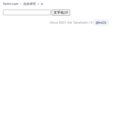
funini.com
自由研究
x
Since 2001. Kei Takahashi / X:
@kei2s