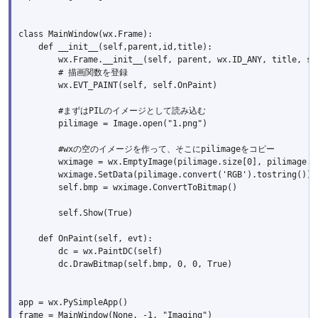
class MainWindow(wx.Frame):

    def __init__(self,parent,id,title):

        wx.Frame.__init__(self, parent, wx.ID_ANY, title, siz
        # 描画関数を登録

        wx.EVT_PAINT(self, self.OnPaint)

        #まずはPILのイメージとして読み込む

        pilimage = Image.open("1.png")

        #wxの空のイメージを作って、そこにpilimageをコピー

        wximage = wx.EmptyImage(pilimage.size[0], pilimage.si
        wximage.SetData(pilimage.convert('RGB').tostring())

        self.bmp = wximage.ConvertToBitmap()

        self.Show(True)

    def OnPaint(self, evt):

        dc = wx.PaintDC(self)

        dc.DrawBitmap(self.bmp, 0, 0, True)

app = wx.PySimpleApp()

frame = MainWindow(None, -1, "Imaging")
