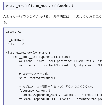
のような一行でつなぎ合わせる。 具体的には、下のような感じにな
る。
import wx

ID_ABOUT=101

ID_EXIT=110

class MainWindow(wx.Frame):

    def __init__(self,parent,id,title):

        wx.Frame.__init__(self,parent,wx.ID_ANY, title, size 
        self.control = wx.TextCtrl(self, 1, style=wx.TE_MULTI
        # ステータスバーを作る

        self.CreateStatusBar()

        # まずはメニュー項目を作る (プルダウンで出てくるもの)

        filemenu= wx.Menu()

        filemenu.Append(ID_ABOUT, "&About"," Information abou
        filemenu.Append(ID_EXIT,"E&xit"," Terminate the progr