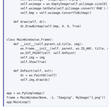
        self.wximage = wx.EmptyImage(self.pilimage.size[0], s
        self.wximage.SetData(self.pilimage.convert('RGB').tos
        self.bmp = self.wximage.ConvertToBitmap()

    def draw(self, dc):

        dc.DrawBitmap(self.bmp, 0, 0, True)

class MainWindow(wx.Frame):

    def __init__(self,parent,id,title, img):

        wx.Frame.__init__(self, parent, wx.ID_ANY, title, siz
        wx.EVT_PAINT(self, self.OnPaint)

        self.img = img

        self.Show(True)

    def OnPaint(self, evt):

        dc = wx.PaintDC(self)

        self.img.draw(dc)

app = wx.PySimpleApp()

frame = MainWindow(None, -1, "Imaging", MyImage("1.png"))
