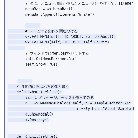
        # 次に、メニュー項目が並んだメニューバーを作って、filemenu
        menuBar = wx.MenuBar()

        menuBar.Append(filemenu,"&File")

        # メニューと動作を関連づける

        wx.EVT_MENU(self, ID_ABOUT, self.OnAbout) 

        wx.EVT_MENU(self, ID_EXIT, self.OnExit)

        # ウィンドウにmenubarをセットする

        self.SetMenuBar(menuBar)

        self.Show(True)

    # 具体的に呼ばれる関数を書く

    def OnAbout(self, e):

        #新しいメッセージボックスを作ってみる

        d = wx.MessageDialog( self, " A sample editor \n"

                             " in wxPython","About Sample Edi
        d.ShowModal()

        d.Destroy()

    def OnExit(self,e):
