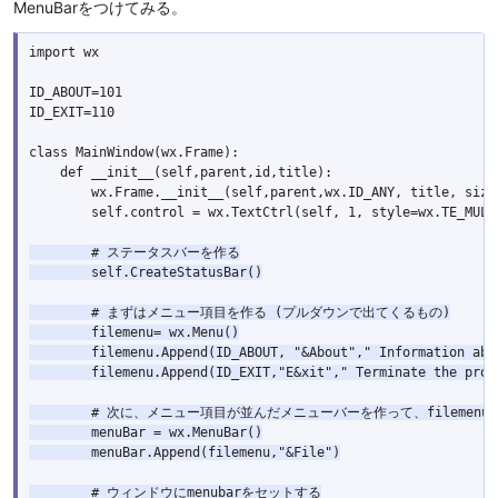
MenuBarをつけてみる。
import wx

ID_ABOUT=101

ID_EXIT=110

class MainWindow(wx.Frame):

    def __init__(self,parent,id,title):

        wx.Frame.__init__(self,parent,wx.ID_ANY, title, size 
        self.control = wx.TextCtrl(self, 1, style=wx.TE_MULTI
        # ステータスバーを作る

        self.CreateStatusBar()

        # まずはメニュー項目を作る (プルダウンで出てくるもの)

        filemenu= wx.Menu()

        filemenu.Append(ID_ABOUT, "&About"," Information abou
        filemenu.Append(ID_EXIT,"E&xit"," Terminate the progr
        # 次に、メニュー項目が並んだメニューバーを作って、filemenu
        menuBar = wx.MenuBar()

        menuBar.Append(filemenu,"&File")

        # ウィンドウにmenubarをセットする
