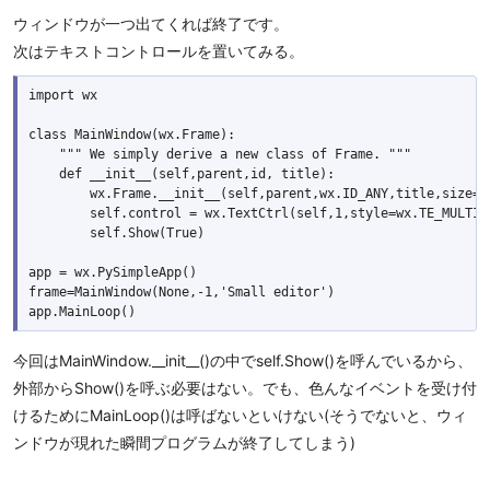
ウィンドウが一つ出てくれば終了です。
次はテキストコントロールを置いてみる。
import wx

class MainWindow(wx.Frame):

    """ We simply derive a new class of Frame. """

    def __init__(self,parent,id, title):

        wx.Frame.__init__(self,parent,wx.ID_ANY,title,size=(8
        self.control = wx.TextCtrl(self,1,style=wx.TE_MULTILI
        self.Show(True)

app = wx.PySimpleApp()

frame=MainWindow(None,-1,'Small editor')

今回はMainWindow.__init__()の中でself.Show()を呼んでいるから、
外部からShow()を呼ぶ必要はない。でも、色んなイベントを受け付
けるためにMainLoop()は呼ばないといけない(そうでないと、ウィ
ンドウが現れた瞬間プログラムが終了してしまう)