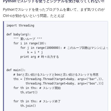
Pythonでスレッドを使うとシグナルを受け取ってくれない!!
Pythonでスレッドを使ったプログラムを書いて、まず気づくのが
Ctrl-cが効かないという問題。たとえば
import threading

def baby(arg):

    """ 重いループ """

    for i in range(10):

        for j in range(1000000): # このループ回数はマシンによ
            k = i * j

        print arg # 時々出力する

def main():

    # barと言い続けるスレッドとbooと言い続けるスレッドを用意

    ths = [threading.Thread(target=baby, args=("bar",)), 

           threading.Thread(target=baby, args=("boo",))]

    for th in ths: # スレッド開始

        th.start()

    for th in ths: # スレッド終了

        th.join()
