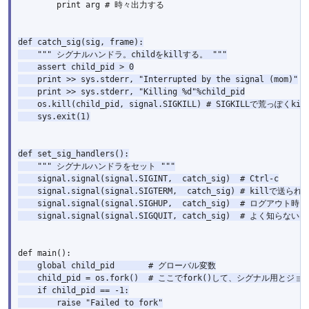
        print arg # 時々出力する

def catch_sig(sig, frame):

""" シグナルハンドラ。childをkillする。 """
    assert child_pid > 0

    print >> sys.stderr, "Interrupted by the signal (mom)"

    print >> sys.stderr, "Killing %d"%child_pid

    os.kill(child_pid, signal.SIGKILL) 
# SIGKILLで荒っぽくki
    sys.exit(1)

def set_sig_handlers():

""" シグナルハンドラをセット """
    signal.signal(signal.SIGINT,  catch_sig)  
# Ctrl-c
    signal.signal(signal.SIGTERM,  catch_sig) 
# killで送られ
    signal.signal(signal.SIGHUP,  catch_sig)  
# ログアウト時
    signal.signal(signal.SIGQUIT, catch_sig)  
# よく知らない
def main():
    global child_pid       
# グローバル変数
    child_pid = os.fork()  
# ここでfork()して、シグナル用とジ
    if child_pid == -1:

        raise "Failed to fork"
