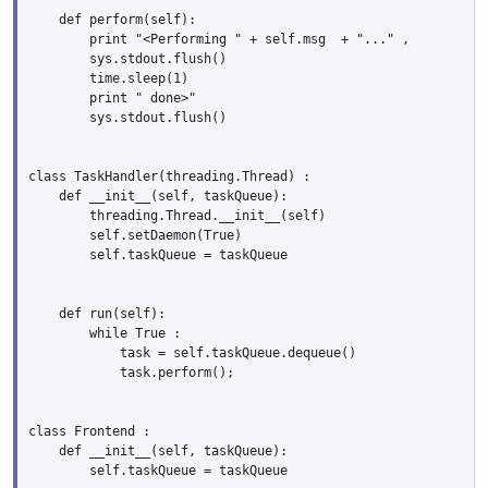
    def perform(self):

        print "<Performing " + self.msg  + "..." ,

        sys.stdout.flush()

        time.sleep(1)

        print " done>"

        sys.stdout.flush()

class TaskHandler(threading.Thread) :

    def __init__(self, taskQueue):

        threading.Thread.__init__(self)

        self.setDaemon(True)

        self.taskQueue = taskQueue

    def run(self):

        while True :

            task = self.taskQueue.dequeue()

            task.perform();

class Frontend :

    def __init__(self, taskQueue):

        self.taskQueue = taskQueue
