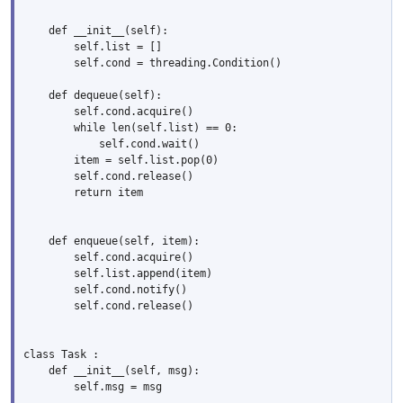
    def __init__(self):

        self.list = []

        self.cond = threading.Condition()

    def dequeue(self):

        self.cond.acquire()

        while len(self.list) == 0:

            self.cond.wait()

        item = self.list.pop(0)

        self.cond.release()

        return item

    def enqueue(self, item):

        self.cond.acquire()

        self.list.append(item)

        self.cond.notify()

        self.cond.release()

class Task :

    def __init__(self, msg):

        self.msg = msg
