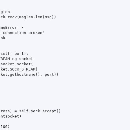


glen:

ck.recv(msglen-len(msg))



meError, \

 connection broken"

nk

self, port):

REAMing socket

socket.socket(

ket.SOCK_STREAM)        

ket.gethostname(), port))







ress) = self.sock.accept()

ntsocket)

100)
