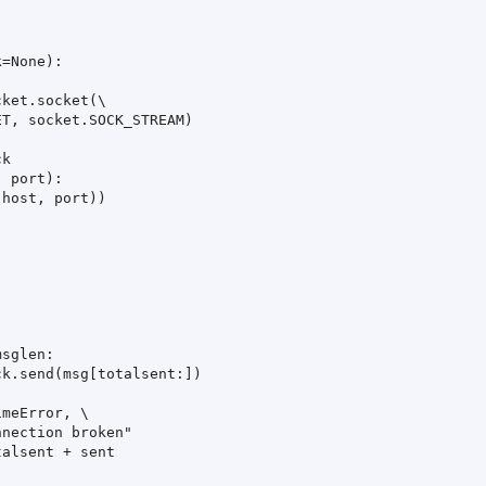
=None):

ket.socket(\

T, socket.SOCK_STREAM)

k

 port):

host, port))

sglen:

k.send(msg[totalsent:])

meError, \

nection broken"

alsent + sent
