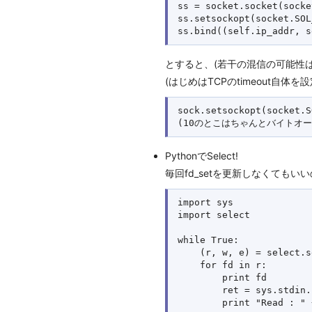
ss = socket.socket(socke
ss.setsockopt(socket.SOL
とすると、(若干の混信の可能性
(はじめはTCPのtimeout自
sock.setsockopt(socket.S
PythonでSelect!
毎回fd_setを更新しなくてもい
import sys

import select

while True:

    (r, w, e) = select.s
    for fd in r:

        print fd

        ret = sys.stdin.