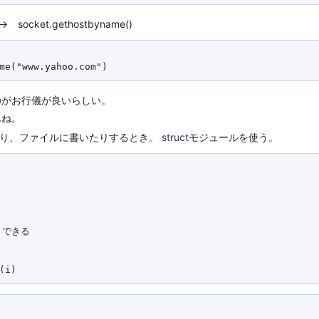
ket.gethostbyname()
うのがお行儀が良いらしい。
んね。
たり、ファイルに書いたりするとき。
struct
モジュールを使う。
できる
