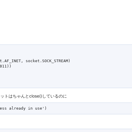
t.AF_INET, socket.SOCK_STREAM)

011))

ケットはちゃんとclose()しているのに