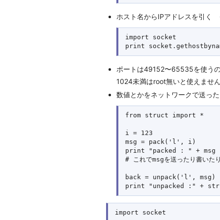
ホスト名からIPアドレスを引く → soc
import socket

ポートは49152〜65535を使
1024未満はroot無いと使えませ
数値とかをネットワークで送っ
from struct import *

i = 123

msg = pack('l', i)

print "packed : " + msg

# これでmsgを送ったり書いたり
back = unpack('l', msg)

import socket
