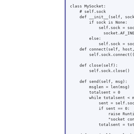
class MySocket:

    # self.sock

    def __init__(self, sock
        if sock is None:

            self.sock = soc
              socket.AF_INE
        else:

            self.sock = soc
    def connect(self, host,
        self.sock.connect((
    def close(self):

        self.sock.close()

    def send(self, msg):

        msglen = len(msg)

        totalsent = 0

        while totalsent < m
            sent = self.soc
            if sent == 0:

                raise Runti
                "socket con
            totalsent = tot