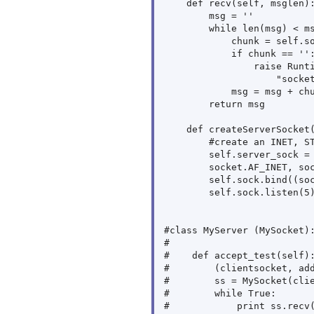
    def recv(self, msglen):
        msg = ''

        while len(msg) < ms
            chunk = self.so
            if chunk == '':
                raise Runti
                    "socket
            msg = msg + chu
        return msg

    def createServerSocket(
        #create an INET, ST
        self.server_sock = 
        socket.AF_INET, soc
        self.sock.bind((soc
        self.sock.listen(5)
#class MyServer (MySocket):
#

#    def accept_test(self):
#        (clientsocket, add
#        ss = MySocket(clie
#        while True:

#            print ss.recv(