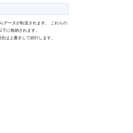
リからデータが転送されます。 これらの
名)/以下に格納されます。
場合は上書きして続行します。