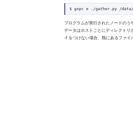
プログラムが実行されたノードのうち、m
データはホストごとにディレクトリが作られ、m
-f をつけない場合、既にあるファ