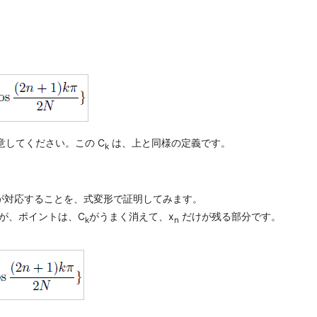
意してください。この C
は、上と同様の定義です。
k
T が対応することを、式変形で証明してみます。
すが、ポイントは、C
がうまく消えて、x
だけが残る部分です。
k
n