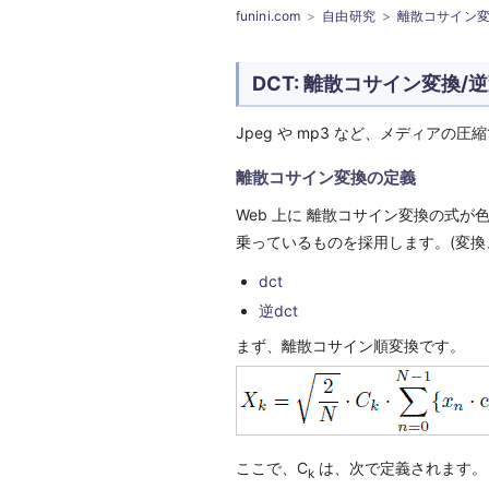
funini.com
自由研究
離散コサイン
DCT: 離散コサイン変換/
Jpeg や mp3 など、メディア
離散コサイン変換の定義
Web 上に 離散コサイン変換の式が
乗っているものを採用します。(変換
dct
逆dct
まず、離散コサイン順変換です。
ここで、C
は、次で定義されます。
k