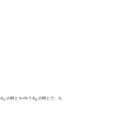
=k
の時と k=N-1-k
の時とで、ち
0
0