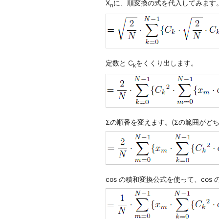
X
に、順変換の式を代入してみます
n
定数と C
をくくり出します。
k
Σの順番を変えます。(Σの範囲がどち
cos の積和変換公式を使って、co