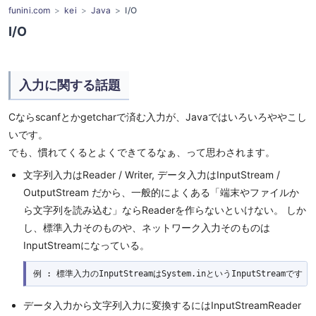
funini.com
kei
Java
I/O
I/O
入力に関する話題
Cならscanfとかgetcharで済む入力が、Javaではいろいろややこし
いです。
でも、慣れてくるとよくできてるなぁ、って思わされます。
文字列入力はReader / Writer, データ入力はInputStream /
OutputStream だから、一般的によくある「端末やファイルか
ら文字列を読み込む」ならReaderを作らないといけない。 しか
し、標準入力そのものや、ネットワーク入力そのものは
InputStreamになっている。
例 : 標準入力のInputStreamはSystem.inというInputStreamです
データ入力から文字列入力に変換するにはInputStreamReader