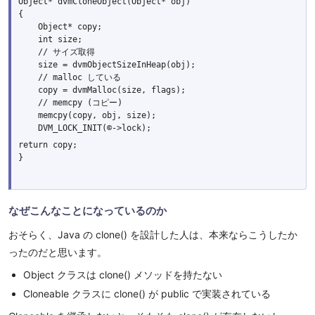
Object* dvmCloneObject(Object* obj)

{

    Object* copy;

    int size;

    // サイズ取得

    size = dvmObjectSizeInHeap(obj);

    // malloc している

    copy = dvmMalloc(size, flags);

    // memcpy (コピー)

    memcpy(copy, obj, size);

return copy;

}
なぜこんなことになっているのか
おそらく、Java の clone() を設計した人は、本来ならこうしたか
ったのだと思います。
Object クラスは clone() メソッドを持たない
Cloneable クラスに clone() が public で実装されている