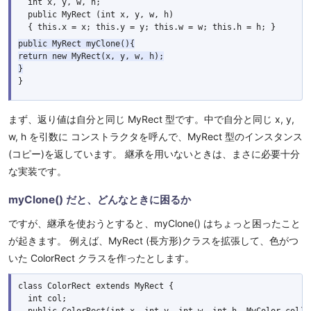
  int x, y, w, h;

  public MyRect (int x, y, w, h)

public MyRect myClone(){

return new MyRect(x, y, w, h);

}
まず、返り値は自分と同じ MyRect 型です。中で自分と同じ x, y,
w, h を引数に コンストラクタを呼んで、MyRect 型のインスタンス
(コピー)を返しています。 継承を用いないときは、まさに必要十分
な実装です。
myClone() だと、どんなときに困るか
ですが、継承を使おうとすると、myClone() はちょっと困ったこと
が起きます。 例えば、MyRect (長方形)クラスを拡張して、色がつ
いた ColorRect クラスを作ったとします。
class ColorRect extends MyRect {

  int col;

  public ColorRect(int x, int y, int w, int h, MyColor col){
