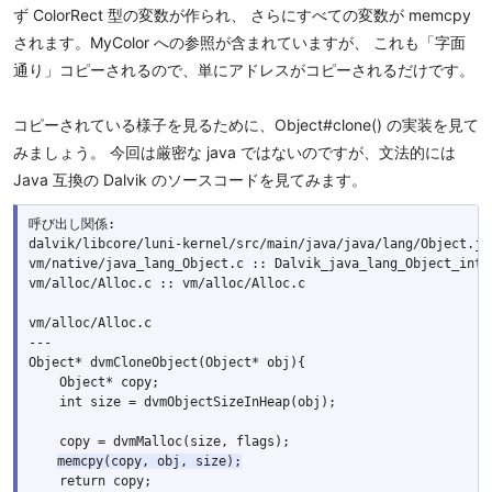
ず ColorRect 型の変数が作られ、 さらにすべての変数が memcpy
されます。MyColor への参照が含まれていますが、 これも「字面
通り」コピーされるので、単にアドレスがコピーされるだけです。
コピーされている様子を見るために、Object#clone() の実装を見て
みましょう。 今回は厳密な java ではないのですが、文法的には
Java 互換の Dalvik のソースコードを見てみます。
呼び出し関係:

dalvik/libcore/luni-kernel/src/main/java/java/lang/Object.jav
vm/native/java_lang_Object.c :: Dalvik_java_lang_Object_inter
vm/alloc/Alloc.c :: vm/alloc/Alloc.c

vm/alloc/Alloc.c

---

Object* dvmCloneObject(Object* obj){

    Object* copy;

    int size = dvmObjectSizeInHeap(obj);

    copy = dvmMalloc(size, flags);

memcpy(copy, obj, size);
    return copy;
