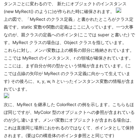
タンスごとに変わるので、 新たにオブジェクトのインスタンス
(new MyRect() のように)が作られた時に確保されます。
上の図で、「MyRect のクラス定義」と書かれたところがクラス定
義です。static 変数や関数の定義はここに入っています。一つ大事
なのが、親クラスの定義へのポインタ(ここでは super と書いた) で
す。MyRect クラスの場合は、Object クラスを指しています。
これらに対し、メンバ変数は上の横長の部分に格納されています。
ここでは MyRect のインスタンス、r の領域が確保されています。
ここには、まず自分が何の型かという情報が含まれています。(こ
こでは点線の矢印が MyRect のクラス定義に向かって生えていま
す) その後ろに、x, y, w, h といったインスタンス変数の情報が含ま
れています。
次に、MyRect を継承した ColorRect の例を示します。こちらもほ
ぼ同じですが、MyColor 型のオブジェクトへの参照が含まれている
のが少し違います。メンバ変数にオブジェクトが含まれる場合は、
これは直接同じ場所におかれるのではなくて、ポインタとして保持
されます。(要はCの構造体のポインタ参照とと同じです)