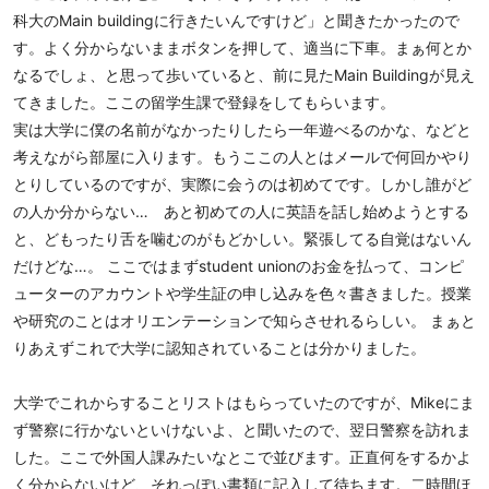
科大のMain buildingに行きたいんですけど」と聞きたかったので
す。よく分からないままボタンを押して、適当に下車。まぁ何とか
なるでしょ、と思って歩いていると、前に見たMain Buildingが見え
てきました。ここの留学生課で登録をしてもらいます。
実は大学に僕の名前がなかったりしたら一年遊べるのかな、などと
考えながら部屋に入ります。もうここの人とはメールで何回かやり
とりしているのですが、実際に会うのは初めてです。しかし誰がど
の人か分からない… あと初めての人に英語を話し始めようとする
と、どもったり舌を噛むのがもどかしい。緊張してる自覚はないん
だけどな…。 ここではまずstudent unionのお金を払って、コンピ
ューターのアカウントや学生証の申し込みを色々書きました。授業
や研究のことはオリエンテーションで知らさせれるらしい。 まぁと
りあえずこれで大学に認知されていることは分かりました。
大学でこれからすることリストはもらっていたのですが、Mikeにま
ず警察に行かないといけないよ、と聞いたので、翌日警察を訪れま
した。ここで外国人課みたいなとこで並びます。正直何をするかよ
く分からないけど、それっぽい書類に記入して待ちます。二時間ほ