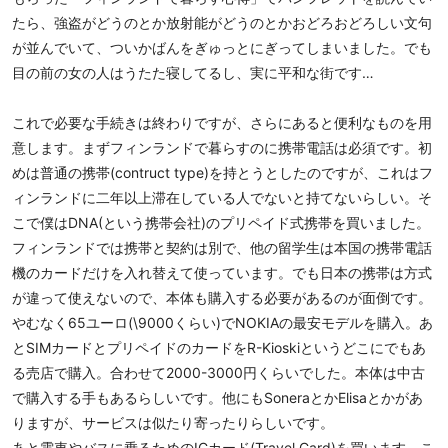
たら、強盗がどうのとか放射能がどうのとかおどろおどろしい文句
が並んでいて、ついかばんをぎゅっとにぎってしまいました。でも
目の前の女の人はうたた寝してるし、実に平和な街です…
これで必要な手続きは終わりですが、さらにあると便利なものを用
意します。まずフィンランドで暮らすのに携帯電話は必須です。初
めは普通の携帯(contruct type)を持とうとしたのですが、これはフ
ィンランドに二年以上滞在している人でないと持てないらしい。そ
こで僕はDNA(という携帯会社)のプリペイド式携帯を買いました。
フィンランドでは携帯と契約は別で、他の留学生は本国の携帯電話
機のカードだけを入れ替えて使っています。でも日本の携帯は方式
が違って使えないので、本体も購入する必要があるのが面倒です。
やむなく65ユーロ(\9000くらい)でNOKIAの最安モデルを購入。あ
とSIMカードとプリペイドのカードをR-Kioskiというどこにでもあ
る売店で購入。合わせて2000-3000円くらいでした。本体は中古
で購入する手もあるらしいです。他にもSoneraとかElisaとかがあ
りますが、サービスは似たり寄ったりらしいです。
あと電車やバスに乗るためのICカード(Travel Card)を買います。こ