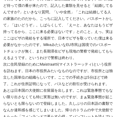
ど待って僕の番が来たので、記入した書類を見せると「結婚してる
んですか?」といきなり質問。「いや全然」「これは結婚してる人
の家族のたのだから、こっちに記入してください。パスポートかし
て」「はいどうぞ」。しばらくして、「えーと、あなたはもうビザ
持ってるから、ここに来る必要はないです」とのこと。えっ。実は
ここはビザの発給をする場所で、日本でビザを取っていた僕は来る
必要がなかったのです。MikeみたいなEU市民は国境でのパスポー
トチェックが無く、また長期滞在ビザも現地の警察で発給してもら
えるようです。というわけで警察は終わり。
次に住民登録のためにMaistraatti(マイストラーッティ)という役所
を訪ねます。日本の市役所みたいなものなのですが、市役所とは独
立した国単位の組織らしいです。ここでの手続きは5分ほどで終
了。これが住所証明になって、バスなどの割引が受けられます。
あとは日本国の大使館に在留届を出します。これは緊急事態でもな
い限り出さなくても特に実害は無いのですが、まぁ緊急事態が起こ
らないとも限らないので登録しました。久しぶりの日本語の書類で
なんか違和感を感じてしまいました。帰りのトラムの中で大使館で
もらった「フィンランドで暮らす心得」てパンフレットを読んでい