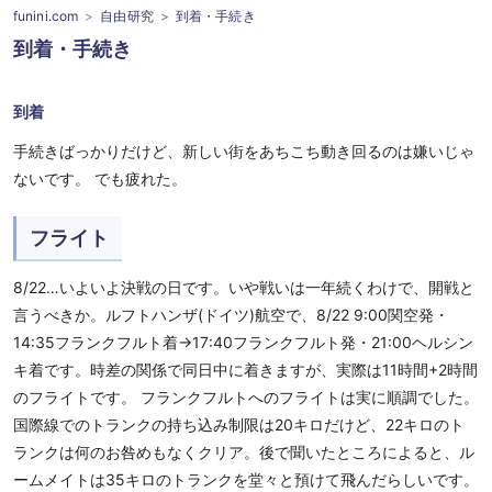
funini.com
自由研究
到着・手続き
到着・手続き
到着
手続きばっかりだけど、新しい街をあちこち動き回るのは嫌いじゃ
ないです。 でも疲れた。
フライト
8/22…いよいよ決戦の日です。いや戦いは一年続くわけで、開戦と
言うべきか。ルフトハンザ(ドイツ)航空で、8/22 9:00関空発・
14:35フランクフルト着→17:40フランクフルト発・21:00ヘルシン
キ着です。時差の関係で同日中に着きますが、実際は11時間+2時間
のフライトです。 フランクフルトへのフライトは実に順調でした。
国際線でのトランクの持ち込み制限は20キロだけど、22キロのト
ランクは何のお咎めもなくクリア。後で聞いたところによると、ル
ームメイトは35キロのトランクを堂々と預けて飛んだらしいです。