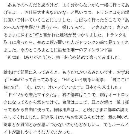
「あぁそのへんだと思うけど、よく分からないから一緒に行ってあ
げるよ」。お仕事大丈夫なのかな、と思いつつ、トランクはその場
に置いて付いていくことにしました。しばらく行ったところで「あ
のへんが学生寮だと思うから、探してみて。」と言われて、言われ
るままに探すと"A"と書かれた建物が見つかりました。トランクを
取りに戻ったら、初めに僕が聞いた人がトランクの前で見ててくれ
ました。今のところまともに話せる唯一のフィンランド語
「Kiitos!」(ありがとう)を、精一杯心を込めて言ってみました。
鍵あけて部屋に入ってみると、もうだれかいるみたいです。おずお
ず"Hello!?"って言ってみると、"Hi!"という明るい返事。「君ここに
住むの?」「あ、はい。けいっていいます。日本から来ました」
「ドイツから来たマイクだよ。君の部屋はここで、鍵はオートロッ
クになってるから気をつけて。台所はここで、皿とか鍋は一通り揃
ってるから自由に使って。掃除用具は…」と続けざまに部屋の説明
をしてくれました。聞き取りはいちお出来るんだけど、気の利いた
返事とか質問とかが思いつかないのがもどかしい… でもルームメ
イトが話しやすそうな人でよかった。