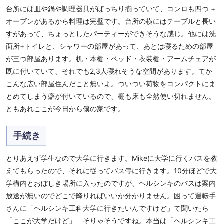
台所には皿や鍋や調理器具がばっちり揃っていて、コンロも四つ +
オーブンがあるから料理は完璧です。台所の横にはテーブルと長い
すがあって、ちょっとしたパーティーができそうな感じ。他には洗
面所+トイレと、シャワーの部屋があって、あとは寝るための部屋
が三つ部屋あります。机・本棚・ベッド・衣装棚・アームチェアが
既に付いていて、それでも2,3人寝れそうな空間があります。てか
こんな広い部屋住んだこと無いよ。ついつい荷物をコンパクトにま
とめてしまう癖が付いているので、棚も床も全然使い切れません。
ともあれここが今日から僕の家です。
手続き
とりあえず学生なので大学に行きます。Mikeに大学に行くバスを教
えてもらったので、それに従ってバス停に行きます。10分ほどで大
学構内とおぼしき場所に入ったのですが、ヘルシンキのバスは案内
放送が無いのでどこで降りればいいか分かりません。困って運転手
さんに「ヘルシンキ工科大学に行きたいんですけど」て聞いたら
「ここが大学だけど」 そりゃそうですね。本当は「ヘルシンキ工