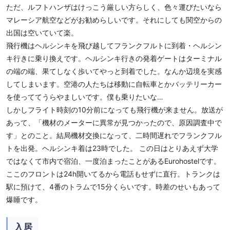
ただ、ルフトハンザはけっこう厳しい方らしく、色々運びたいなら
マレーシア航空などがお勧めらしいです。それにしても関空からの
出国は空いていて楽。
飛行機はヘルシンキを飛び越してフランクフルトに到着・ヘルシン
キ行きに乗り換えです。ヘルシンキ行きの発着ゲートはターミナル
の端の端、果てしなく歩いてやっと到着でした。なんか辺境を実感
してしまいます。空港の人たちは移動に自転車とかバッテリーカー
を使っててうらやましいです。僕も乗りたいな…
しかしフライト時刻の10分前になっても飛行機が来ません。放送が
あって、「機材のメーターに異常が見つかったので、原因調査中で
す」とのこと。結局機材交換になって、二時間遅れでフランクフル
トを出発。ヘルシンキ着は23時でした。 この日はとりあえず大学
ではなくて市内で宿泊、一度泊まったことがあるEurohostelです。
ここのフロントは24h開いてるから電話もせずに直行。トランクは
駅に預けて、4番のトラムで15分くらいです。時差のせいもあって
爆睡です。
入居