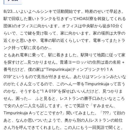
8/23…いよいよヘルシンキで活動開始です。時差のせいで早起き。
駅で回収した重いトランクを引きずってHOAS(寮を斡旋してくれる
団体)のオフィスに向かいます。オフィスは中央駅から徒歩10分く
らいで、こで鍵を受け取って、家に向かいます。家の場所は大学の
近くかと思いきや、電車の駅の近くらしいです。電車ってまたトラ
ンク持って駅に戻るのか…
ともあれ電車に乗って、駅に着きました。駅降りて地図に従って家
を探すけど…見つかりません。普通ヨーロッパの住所は道の名前 +
番号だけど、僕の家は"Timpurinkuja(ティンプリンクヤ) 1 A
019"というもので見当が付きません。あたりはマンションみたいな
のがたくさん立ってるので、このへん一帯をTimpurinkujaって言う
のかな。そうすると"1 A 019"を探せばいいんだけど、見つかりま
せん。困った… ふと見ると、レストランの勝手口みたいなところ
で女の人が二人立ち話してます。そこで英語で「すみません、
Timpurinkuja Aってどこですか?」聞いてみました。「???」て顔の
あと、なんか思いついたようで、奥から別の人(レストランの給仕
さん?)を呼んできてくれました。この人にもう一回英語で聞くと、