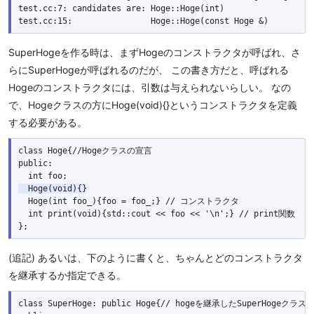
test.cc:7: candidates are: Hoge::Hoge(int)

SuperHogeを作る時は、まずHogeのコンストラクタが呼ばれ、さ
らにSuperHogeが呼ばれるのだが、 この書き方だと、呼ばれる
Hogeのコンストラクタには、引数は与えられないらしい。 なの
で、Hogeクラスの方にHoge(void){}というコンストラクタを定義
する必要がある。
class Hoge{//Hogeクラスの宣言

public:

  Hoge(void){}
  Hoge(int foo_){foo = foo_;} // コンストラクタ

  int print(void){std::cout << foo << '\n';} // print関数

(追記) あるいは、下のように書くと、ちゃんとどのコンストラクタ
を継承するか指定できる。
class SuperHoge: public Hoge{// hogeを継承したSuperHogeクラス