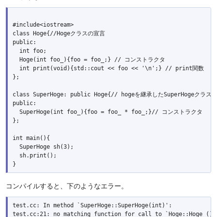
#include<iostream>

class Hoge{//Hogeクラスの宣言

public:

  int foo;

  Hoge(int foo_){foo = foo_;} // コンストラクタ

  int print(void){std::cout << foo << '\n';} // print関数

};

class SuperHoge: public Hoge{// hogeを継承したSuperHogeクラス
public:

  SuperHoge(int foo_){foo = foo_ * foo_;}// コンストラクタ

};

int main(){

  SuperHoge sh(3);

  sh.print();

コンパイルすると、下のようなエラー。
test.cc: In method `SuperHoge::SuperHoge(int)':

test.cc:21: no matching function for call to `Hoge::Hoge ()'
