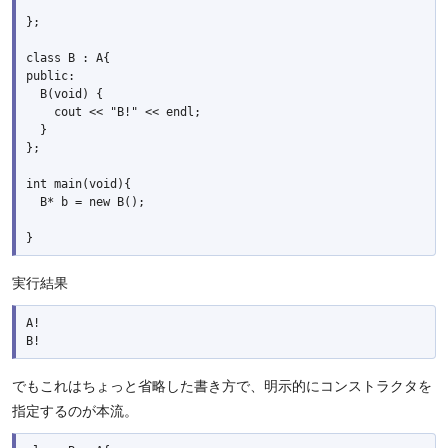
};

class B : A{

public:

  B(void) {

    cout << "B!" << endl;

  }

};

int main(void){

  B* b = new B();

実行結果
A!

でもこれはちょっと省略した書き方で、明示的にコンストラクタを
指定するのが本流。