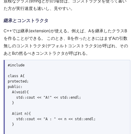
規模なクラス(stringとか)の場合は、コンストラクタを使って書い
た方が実行速度も速いし、見やすい。
継承とコンストラクタ
C++では継承(extension)が使える。例えば、Aを継承したクラスB
を作ることができる。 このとき、Bを作ったときにはまずAの引数
無しのコンストラクタ(デフォルトコンストラクタ)が呼ばれ、その
あとBの然るべきコンストラクタが呼ばれる。
#include 
class A{

protected;

public:

  A(void){

    std::cout << "A!" << std::endl;

  }

  A(int n){

    std::cout << "A : " << n << std::endl;

  }
