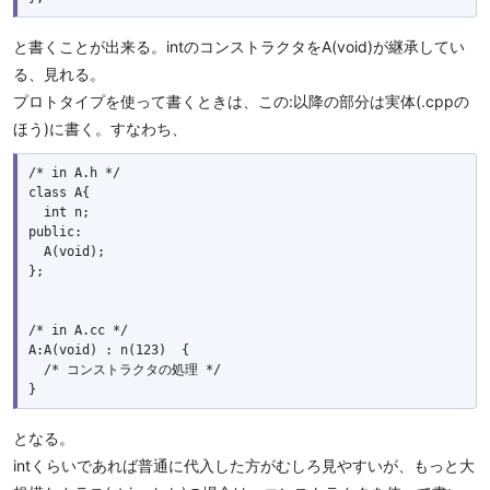
と書くことが出来る。intのコンストラクタをA(void)が継承してい
る、見れる。
プロトタイプを使って書くときは、この:以降の部分は実体(.cppの
ほう)に書く。すなわち、
/* in A.h */
class A{

  int n;

public:

  A(void);

};

/* in A.cc */
A:A(void) : n(123)  {

  /* コンストラクタの処理 */ 

となる。
intくらいであれば普通に代入した方がむしろ見やすいが、もっと大