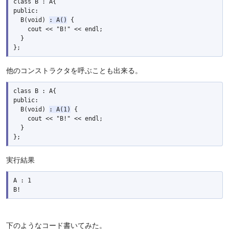
class B : A{

public:

  B(void) 
: A()
 {

    cout << "B!" << endl;

  }

他のコンストラクタを呼ぶことも出来る。
class B : A{

public:

  B(void) 
: A(1)
 {

    cout << "B!" << endl;

  }

実行結果
A : 1

下のようなコード書いてみた。