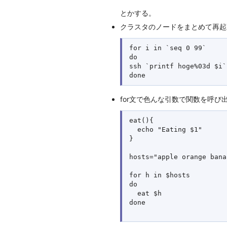
とかする。
クラスタのノードをまとめて再起動。
for i in `seq 0 99`

do

ssh `printf hoge%03d $i`
for文で色んな引数で関数を呼び
eat(){

  echo "Eating $1"

}

hosts="apple orange banan
for h in $hosts

do

  eat $h

done
