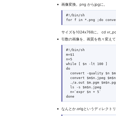
画像変換。png からjpgに。
#!/bin/sh

サイズを1024x768に。 cd vr_pc for f
引数の画像を、画質を色々変えてJ
#!/bin/sh

m=$1

n=5

while [ $n -lt 100 ]

do 

  convert -quality $n $m
  convert $m$n.jpeg $m$n
  ./a.out $m.pgm $m$n.pgm
  ls -s $m$n.jpeg

  n=`expr $n + 5`

なんとか.origというディレクトリ