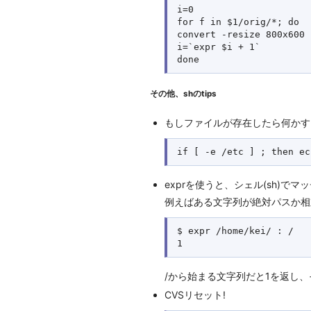
i=0

for f in $1/orig/*; do

convert -resize 800x600 
i=`expr $i + 1`

その他、shのtips
もしファイルが存在したら何かす
exprを使うと、シェル(sh)で
例えばある文字列が絶対パスか相
$ expr /home/kei/ : /

/から始まる文字列だと1を返し
CVSリセット!