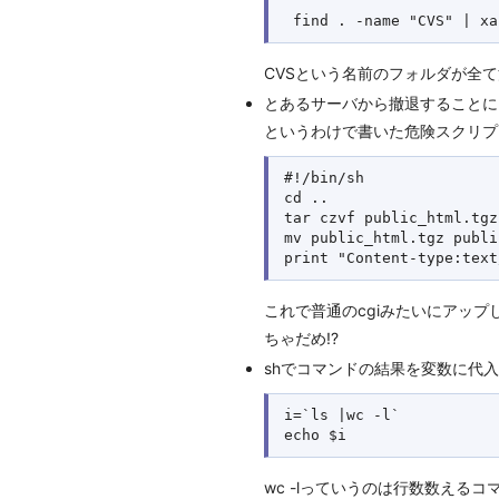
CVSという名前のフォルダが全
とあるサーバから撤退することに
というわけで書いた危険スクリプ
#!/bin/sh

cd ..

tar czvf public_html.tgz
mv public_html.tgz publi
これで普通のcgiみたいにアッ
ちゃだめ!?
shでコマンドの結果を変数に代
i=`ls |wc -l`

wc -lっていうのは行数数えるコ