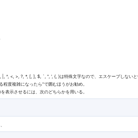
。
 ^, <, >, ?, *, [, ], $, `, ", ', {, }は特殊文字なので、エスケ
る程度複雑になったら''で囲むほうがお勧め。
ォート)を表示させるには、次のどちらかを用いる。
は、