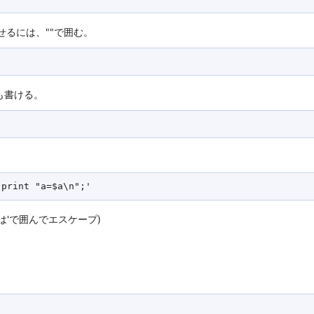
させるには、""で囲む。
も書ける。
$は'で囲んでエスケープ)