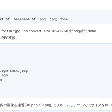
 in *.jpg ; do convert -size 1024x768 $f orig/$f ; done
PEG変換。
.pgm $m$n.jpeg

.pgm



内の画像を連番(00.png-99.png)にリネームし、ついでにサイズを80