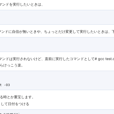
マンドを実行したいときは、
マンドに自信が無いときや、ちょっとだけ変更して実行したいときは、
は実行されないけど、直前に実行したコマンドとして# gcc test.c -o
らけっこう楽。
る時とか重宝します。
名として日付をつける