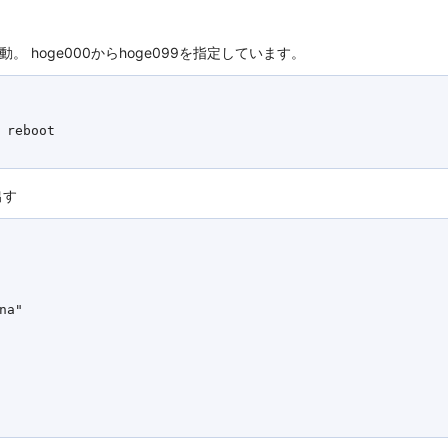
 hoge000からhoge099を指定しています。
 reboot

出す
a"
