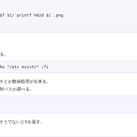
$f $1/`printf %02d $i`.png

る。
マッチとか数値処理が出来る。
対パスか調べる。
、そうでないと0を返す。