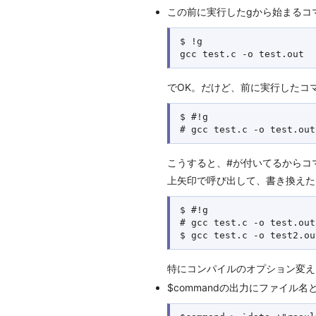
この前に実行したgから始まるコ
$ !g 

でOK。だけど、前に実行したコ
$ #!g 

こうすると、#が付いてるからコマンド
上矢印で呼び出して、書き換えた
$ #!g 

# gcc test.c -o test.out

特にコンパイルのオプション変え
$commandの出力にファイル