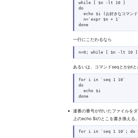
while [ $n -lt 10 ]

do

  echo $i (お好きなコマンド)
  n=`expr $n + 1`

一行にこだわるなら
あるいは、コマンドseqとかjot
for i in `seq 1 10`

do 

  echo $i

連番の番号が付いたファイルをダ
上のecho $iのとこを書き換え