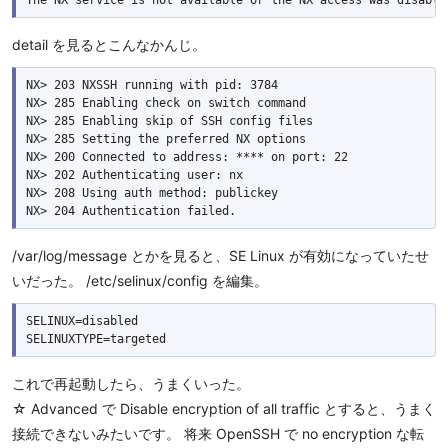
detail を見るとこんなかんじ。
NX> 203 NXSSH running with pid: 3784

NX> 285 Enabling check on switch command

NX> 285 Enabling skip of SSH config files

NX> 285 Setting the preferred NX options

NX> 200 Connected to address: **** on port: 22

NX> 202 Authenticating user: nx

NX> 208 Using auth method: publickey

/var/log/message とかを見ると、SE Linux が有効になっていたせ
いだった。 /etc/selinux/config を編集。
SELINUX=disabled

これで再起動したら、うまくいった。
☆ Advanced で Disable encryption of all traffic とすると、うまく
接続できないみたいです。 将来 OpenSSH で no encryption な転