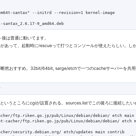
m64t-santax" --initrd --revision=1 kernel-image 

ト後は普通に動いてます。
ドがあって、起動時にrescueって打つとコンソールが使えたらしい。しか
断然おすすめ。32bit/64bit, sarge/etchで一つのcacheサー
erというところにcgiが設置される。sources.listでこの後ろに接続し
cher/ftp.riken.go.jp/pub/Linux/debian/debian/ etch main

t-cacher/ftp.riken.go.jp/pub/Linux/debian/debian/ etch m
cher/security.debian.org/ etch/updates main contrib
