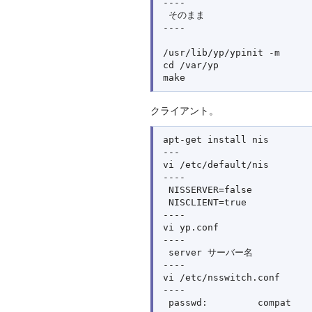
----

 そのまま

----

/usr/lib/yp/ypinit -m

cd /var/yp

クライアント。
apt-get install nis

---

vi /etc/default/nis

----

 NISSERVER=false

 NISCLIENT=true

----

vi yp.conf

----

 server サーバー名

----

vi /etc/nsswitch.conf

----

 passwd:         compat
