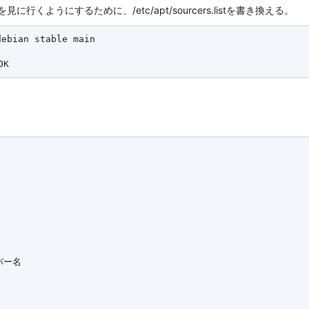
yを見に行くようにするために、/etc/apt/sourcers.listを書き換える。
ebian stable main

バー名
