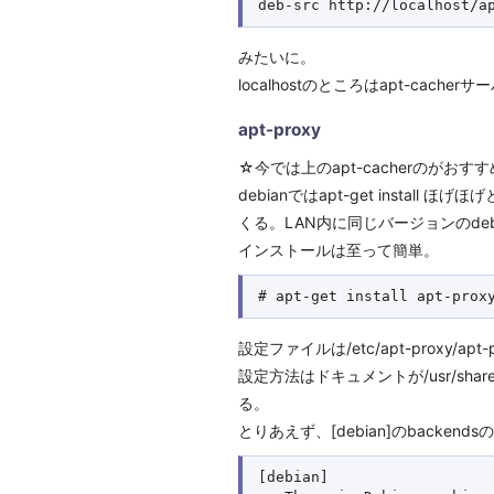
みたいに。
localhostのところはapt-cac
apt-proxy
☆今では上のapt-cacherのがおす
debianではapt-get ins
くる。LAN内に同じバージョンのde
インストールは至って簡単。
設定ファイルは/etc/apt-proxy/a
設定方法はドキュメントが/usr/shar
る。
とりあえず、[debian]のbacke
[debian]
