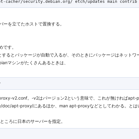
herサーバーを立てたホストで置換する。
すめです。
tall ほげほげとするとパッケージが自動で入るが、そのときにパッケージはネ
bianマシンがたくさんあるときは、
pt-proxy-v2.conf。-v2はパージョン2という意味で、これが無ければapt-
e/doc/apt-proxy/にあるほか、man apt-proxyなどとしてわか
ndsのところに日本のサーバーを指定。