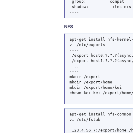
 group:          compat

 shadow:         files nis 
NFS
apt-get install nfs-kernel-
vi /etc/exports

----

 /export host0.?.?.?(async,
 /export host1.?.?.?(async,
 ...

----

mkdir /export

mkdir /export/home

mkdir /export/home/kei

chown kei:kei /export/home/
apt-get install nfs-common

vi /etc/fstab

----

 123.4.56.7:/export/home /h