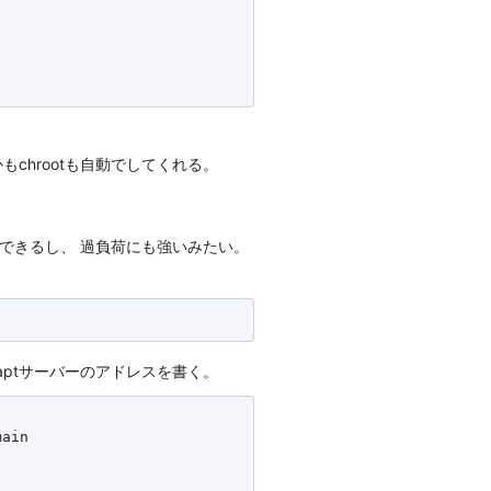
もchrootも自動でしてくれる。
バーを共用できるし、 過負荷にも強いみたい。
たいaptサーバーのアドレスを書く。
ain
