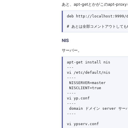
あと、apt-getとかがこのapt-prox
deb http://localhost:9999/d
NIS
サーバー。
apt-get install nis

---

vi /etc/default/nis

----

 NISSERVER=master

 NISCLIENT=true

----

vi yp.conf

----

 domain ドメイン server サー
----

vi ypserv.conf
