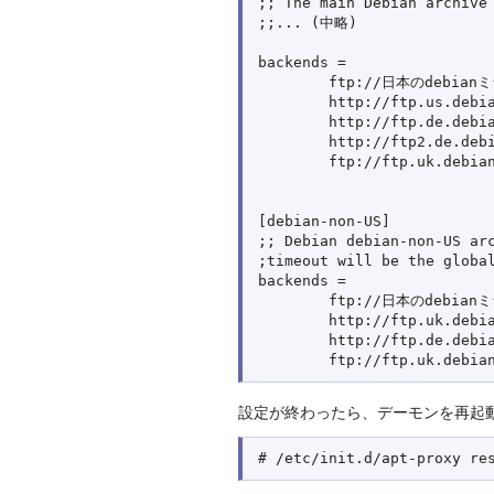
;; The main Debian archive

;;... (中略)

backends =

        ftp://日本のdebian
        http://ftp.us.debia
        http://ftp.de.debia
        http://ftp2.de.debi
        ftp://ftp.uk.debian
[debian-non-US]

;; Debian debian-non-US arc
;timeout will be the global
backends =

        ftp://日本のdebian
        http://ftp.uk.debia
        http://ftp.de.debia
設定が終わったら、デーモンを再起