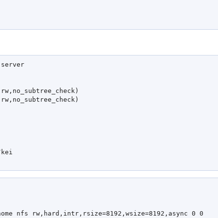
 

server

rw,no_subtree_check)

rw,no_subtree_check)

kei

ome nfs rw,hard,intr,rsize=8192,wsize=8192,async 0 0
