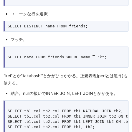
ユニークな行を選択
マッチ。
SELECT name FROM friends WHERE name ‾ "k";

"kei"とか"takahashi"とかがひっかかる。正規表現(perlとは違う)も
使える。
結合。nullの扱いでINNER JOIN, LEFT JOINとかがある。
SELECT tb1.col tb2.col FROM tb1 NATURAL JOIN tb2;

SELECT tb1.col tb2.col FROM tb1 INNER JOIN tb2 ON tb1
SELECT tb1.col tb2.col FROM tb1 LEFT JOIN tb2 ON tb1.
SELECT tb1.col tb2.col FROM tb1, tb2;
