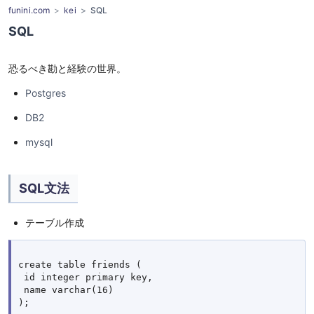
funini.com
kei
SQL
SQL
恐るべき勘と経験の世界。
Postgres
DB2
mysql
SQL文法
テーブル作成
create table friends (

 id integer primary key,

 name varchar(16)

);
